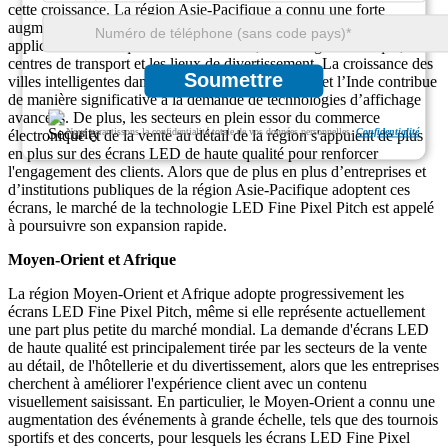
cette croissance. La région Asie-Pacifique a connu une forte
augmentation de la demande de LED à pas de pixel fin dans des
applications telles que la vente au détail, l'affichage numérique, les
centres de transport et les lieux de divertissement. La croissance des
Soumettre
villes intelligentes dans des pays comme la Chine et l’Inde contribue
de manière significative à la demande de technologies d’affichage
avancées. De plus, les secteurs en plein essor du commerce
Nous garantissons la confidentialité totale de vos données personnelles.
Confidentialité
électronique et de la vente au détail de la région s'appuient de plus
en plus sur des écrans LED de haute qualité pour renforcer
l'engagement des clients. Alors que de plus en plus d’entreprises et
d’institutions publiques de la région Asie-Pacifique adoptent ces
écrans, le marché de la technologie LED Fine Pixel Pitch est appelé
à poursuivre son expansion rapide.
Moyen-Orient et Afrique
La région Moyen-Orient et Afrique adopte progressivement les
écrans LED Fine Pixel Pitch, même si elle représente actuellement
une part plus petite du marché mondial. La demande d'écrans LED
de haute qualité est principalement tirée par les secteurs de la vente
au détail, de l'hôtellerie et du divertissement, alors que les entreprises
cherchent à améliorer l'expérience client avec un contenu
visuellement saisissant. En particulier, le Moyen-Orient a connu une
augmentation des événements à grande échelle, tels que des tournois
sportifs et des concerts, pour lesquels les écrans LED Fine Pixel