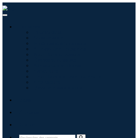
Industries
Informatique
Soins de santé
Machines et équipements
Automobile et transports
Nourriture et boissons
Énergie et puissance
Aérospatiale et défense
Agriculture
Produits chimiques et matériaux
Architecture
Biens de consommation
Blogs
À propos
Contact