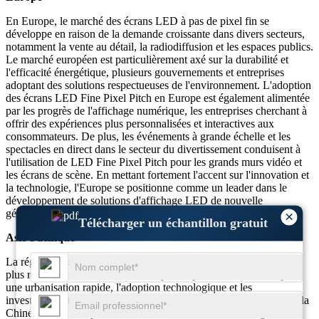
En Europe, le marché des écrans LED à pas de pixel fin se
développe en raison de la demande croissante dans divers secteurs,
notamment la vente au détail, la radiodiffusion et les espaces publics.
Le marché européen est particulièrement axé sur la durabilité et
l'efficacité énergétique, plusieurs gouvernements et entreprises
adoptant des solutions respectueuses de l'environnement. L'adoption
des écrans LED Fine Pixel Pitch en Europe est également alimentée
par les progrès de l'affichage numérique, les entreprises cherchant à
offrir des expériences plus personnalisées et interactives aux
consommateurs. De plus, les événements à grande échelle et les
spectacles en direct dans le secteur du divertissement conduisent à
l'utilisation de LED Fine Pixel Pitch pour les grands murs vidéo et
les écrans de scène. En mettant fortement l'accent sur l'innovation et
la technologie, l'Europe se positionne comme un leader dans le
développement de solutions d'affichage LED de nouvelle
génération.
×
Télécharger un échantillon gratuit
Asie-Pacifique
La région Asie-Pacifique est le marché qui connaît la croissance la
plus rapide pour les écrans LED à pas de pixel fin, alimentée par
une urbanisation rapide, l'adoption technologique et les
investissements dans l'infrastructure numérique. Des pays comme la
Chine, l’Inde, le Japon et la Corée du Sud sont à l’avant-garde de