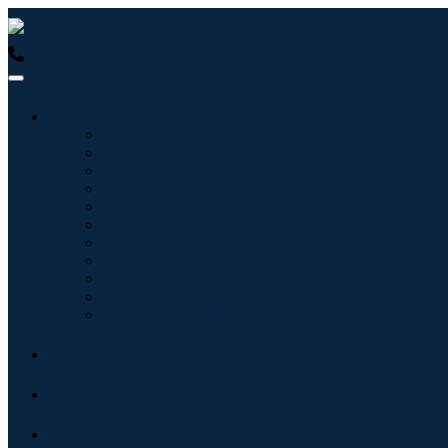
USA : +1 (855) 467-7775 (Numéro gratuit)
UK : +44 8085 0223
Industries
Informatique
Soins de santé
Machines et équipements
Automobile et transports
Nourriture et boissons
Énergie et puissance
Aérospatiale et défense
Agriculture
Produits chimiques et matériaux
Architecture
Biens de consommation
Blogs
À propos
Contact