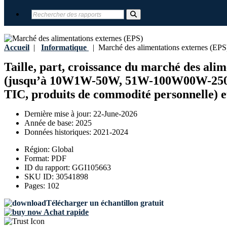
Accueil
|
Informatique
|
Marché des alimentations externes (EPS
Taille, part, croissance du marché des alim
(jusqu’à 10W1W-50W, 51W-100W00W-250W), p
TIC, produits de commodité personnelle) et
Dernière mise à jour:
22-June-2026
Année de base:
2025
Données historiques:
2021-2024
Région:
Global
Format:
PDF
ID du rapport:
GGI105663
SKU ID:
30541898
Pages:
102
Télécharger un échantillon gratuit
Achat rapide