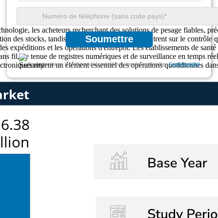
nologie, les acheteurs recherchant des solutions de pesage fiables, précise
Soumettre
tion des stocks, tandis que les fabricants se concentrent sur le contrôle 
es expéditions et les opérations d'entrepôt. Les établissements de santé 
ans fil, de tenue de registres numériques et de surveillance en temps ré
électroniques restent un élément essentiel des opérations quotidiennes da
Nous garantissons la confidentialité totale de vos données personnelles.
Confidentialité