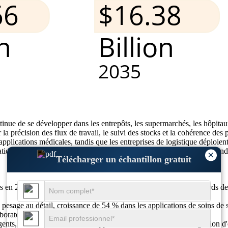
ue de se développer dans les entrepôts, les supermarchés, les hôpitaux, l
 précision des flux de travail, le suivi des stocks et la cohérence des pr
applications médicales, tandis que les entreprises de logistique déploient 
tisation et le respect des normes de mesure continue de soutenir la dema
×
Télécharger un échantillon gratuit
 en 2025 à 2,20 milliards de dollars en 2026, a atteint 2,21 milliards de 
esage au détail, croissance de 54 % dans les applications de soins de sa
boratoire de 39 %.
nts, 49 % de croissance des appareils connectés, 44 % d'intégration d'é