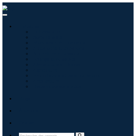
Industries
Informatique
Soins de santé
Machines et équipements
Automobile et transports
Nourriture et boissons
Énergie et puissance
Aérospatiale et défense
Agriculture
Produits chimiques et matériaux
Architecture
Biens de consommation
Blogs
À propos
Contact