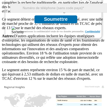
compléter la recherche traditionnelle, en particulier lors de l'analyse
des bénéfices et de la volatilité des marchés. La demande reste stable
et l’accent est mis sur les informations alignées sur la conformité.
Soumettre
Ce segment détient environ 22 % de part de marché, avec une taille
de marché proche de 3,71 milliards de dollars et un TCAC de près
de 13 % sur le marché des réseaux experts.
Nous garantissons la confidentialité totale de vos données personnelles.
Confidentialité
Autres:
D'autres applications incluent les équipes stratégiques
d'entreprise, les organisations de soins de santé et les fournisseurs de
technologies qui utilisent des réseaux d'experts pour obtenir des
informations sur l'innovation et des analyses comparatives
opérationnelles. Environ 18 % de l'utilisation totale provient de ces
utilisateurs diversifiés, ce qui reflète une adoption intersectorielle
croissante et des besoins de recherche exploratoire.
Le segment autres représente environ 15 % de part de marché, ce
qui équivaut à 2,53 milliards de dollars en taille de marché, avec un
TCAC d'environ 12 % sur le marché des réseaux d'experts.
USD 434.74 Million
36%
USD 338.13 Million
28%