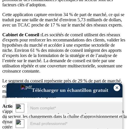
facteurs clés d’adoption.
Cette application capture environ 34 % de part de marché, ce qui se
traduit par une taille de marché d'environ 5,73 milliards de dollars,
avec un TCAC proche de 17 % sur le marché des réseaux experts.
Cabinet de Conseil :
Les sociétés de conseil utilisent des réseaux
d'experts pour renforcer les recommandations des clients, valider les
hypothèses du marché et accéder à une expertise sectorielle de
niche. Environ 61 % des missions de conseil intègrent des apports
d’experts lors de la formulation de la stratégie et de l’analyse de
l’entrée sur le marché. La demande de conseil est tirée par une
utilisation répétée et une couverture multisectorielle, soutenant une
croissance constante.
Le segment du conseil représente près de 29 % de part de marché,
ce qui représente près de 4,89 milliards de dollars en taille de
×
Télécharger un échantillon gratuit
marché, avec une croissance à un TCAC d'environ 15 % sur le
marché des réseaux d'experts.
Actions publiques :
Les investisseurs en actions publiques
s'appuient sur des réseaux d'experts pour comprendre les tendances
du secteur, les changements dans la chaîne d'approvisionnement et la
dynamique concurrentielle. Environ 49 % des analystes d'actions
cotées en bourse ont recours à des consultations d'experts pour