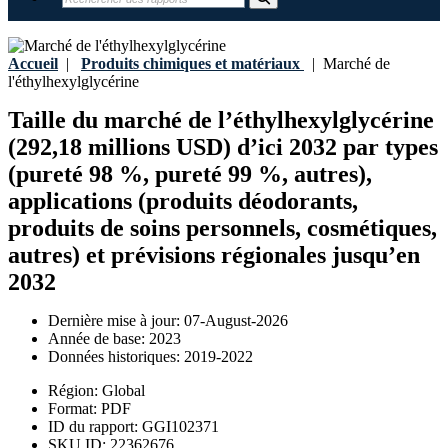
Accueil
|
Produits chimiques et matériaux
|
Marché de
l'éthylhexylglycérine
Taille du marché de l’éthylhexylglycérine
(292,18 millions USD) d’ici 2032 par types
(pureté 98 %, pureté 99 %, autres),
applications (produits déodorants,
produits de soins personnels, cosmétiques,
autres) et prévisions régionales jusqu’en
2032
Dernière mise à jour:
07-August-2026
Année de base:
2023
Données historiques:
2019-2022
Région:
Global
Format:
PDF
ID du rapport:
GGI102371
SKU ID:
22362676