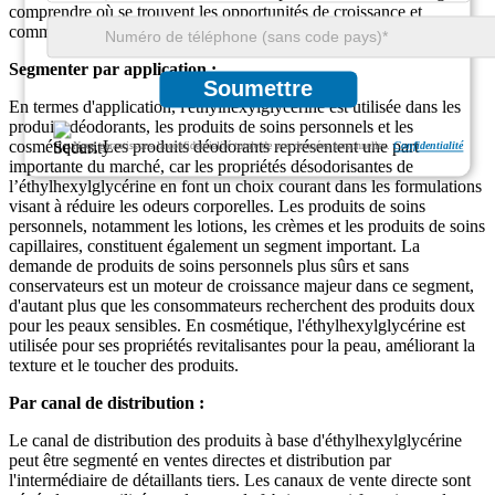
comprendre où se trouvent les opportunités de croissance et
comment cibler au mieux leurs produits.
Segmenter par application :
Soumettre
En termes d'application, l'éthylhexylglycérine est utilisée dans les
produits déodorants, les produits de soins personnels et les
cosmétiques. Les produits déodorants représentent une part
Nous garantissons la confidentialité totale de vos données personnelles.
Confidentialité
importante du marché, car les propriétés désodorisantes de
l’éthylhexylglycérine en font un choix courant dans les formulations
visant à réduire les odeurs corporelles. Les produits de soins
personnels, notamment les lotions, les crèmes et les produits de soins
capillaires, constituent également un segment important. La
demande de produits de soins personnels plus sûrs et sans
conservateurs est un moteur de croissance majeur dans ce segment,
d'autant plus que les consommateurs recherchent des produits doux
pour les peaux sensibles. En cosmétique, l'éthylhexylglycérine est
utilisée pour ses propriétés revitalisantes pour la peau, améliorant la
texture et le toucher des produits.
Par canal de distribution :
Le canal de distribution des produits à base d'éthylhexylglycérine
peut être segmenté en ventes directes et distribution par
l'intermédiaire de détaillants tiers. Les canaux de vente directe sont