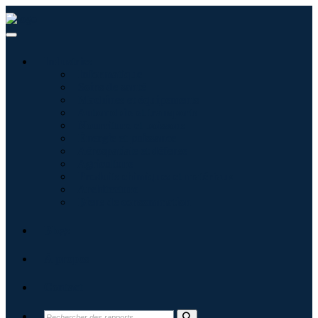
Industries
Informatique
Soins de santé
Machines et équipements
Automobile et transports
Nourriture et boissons
Énergie et puissance
Aérospatiale et défense
Agriculture
Produits chimiques et matériaux
Architecture
Biens de consommation
Blogs
À propos
Contact