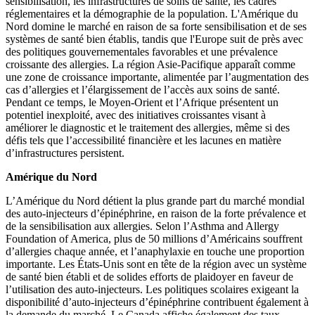
sensibilisation, les infrastructures de soins de santé, les cadres
réglementaires et la démographie de la population. L'Amérique du
Nord domine le marché en raison de sa forte sensibilisation et de ses
systèmes de santé bien établis, tandis que l'Europe suit de près avec
des politiques gouvernementales favorables et une prévalence
croissante des allergies. La région Asie-Pacifique apparaît comme
une zone de croissance importante, alimentée par l’augmentation des
cas d’allergies et l’élargissement de l’accès aux soins de santé.
Pendant ce temps, le Moyen-Orient et l’Afrique présentent un
potentiel inexploité, avec des initiatives croissantes visant à
améliorer le diagnostic et le traitement des allergies, même si des
défis tels que l’accessibilité financière et les lacunes en matière
d’infrastructures persistent.
Amérique du Nord
L’Amérique du Nord détient la plus grande part du marché mondial
des auto-injecteurs d’épinéphrine, en raison de la forte prévalence et
de la sensibilisation aux allergies. Selon l’Asthma and Allergy
Foundation of America, plus de 50 millions d’Américains souffrent
d’allergies chaque année, et l’anaphylaxie en touche une proportion
importante. Les États-Unis sont en tête de la région avec un système
de santé bien établi et de solides efforts de plaidoyer en faveur de
l’utilisation des auto-injecteurs. Les politiques scolaires exigeant la
disponibilité d’auto-injecteurs d’épinéphrine contribuent également à
la demande du marché. Le Canada affiche également des taux