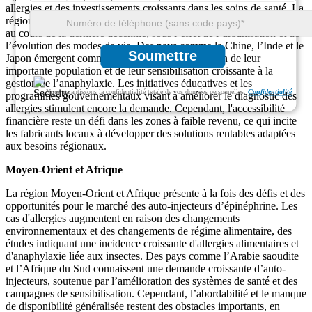
allergies et des investissements croissants dans les soins de santé. La
région a connu une augmentation de 30 % des cas liés aux allergies
au cours de la dernière décennie, sous l’effet de l’urbanisation et de
l’évolution des modes de vie. Des pays comme la Chine, l’Inde et le
Soumettre
Japon émergent comme des marchés clés en raison de leur
importante population et de leur sensibilisation croissante à la
gestion de l’anaphylaxie. Les initiatives éducatives et les
Nous garantissons la confidentialité totale de vos données personnelles.
Confidentialité
programmes gouvernementaux visant à améliorer le diagnostic des
allergies stimulent encore la demande. Cependant, l'accessibilité
financière reste un défi dans les zones à faible revenu, ce qui incite
les fabricants locaux à développer des solutions rentables adaptées
aux besoins régionaux.
Moyen-Orient et Afrique
La région Moyen-Orient et Afrique présente à la fois des défis et des
opportunités pour le marché des auto-injecteurs d’épinéphrine. Les
cas d'allergies augmentent en raison des changements
environnementaux et des changements de régime alimentaire, des
études indiquant une incidence croissante d'allergies alimentaires et
d'anaphylaxie liée aux insectes. Des pays comme l’Arabie saoudite
et l’Afrique du Sud connaissent une demande croissante d’auto-
injecteurs, soutenue par l’amélioration des systèmes de santé et des
campagnes de sensibilisation. Cependant, l’abordabilité et le manque
de disponibilité généralisée restent des obstacles importants, en