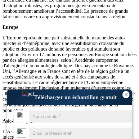
d’adoption robustes, les programmes gouvernementaux de
remboursement améliorant l’accessibilité. La présence de grands
fabricants assure un approvisionnement constant dans la région.
Europe
L’Europe représente une part substantielle du marché des auto-
injecteurs d’épinéphrine, avec une sensibilisation croissante du
public et des politiques de santé favorables qui stimulent son
adoption. Environ 17 millions de personnes en Europe sont touchées
par des allergies alimentaires, selon l'Académie européenne
d'allergie et d'immunologie clinique. Des pays comme le Royaume-
Uni, l’Allemagne et la France sont en tête de la région grâce à un
accès généralisé aux soins de santé et à des campagnes de
sensibilisation. Le cadre réglementaire de l’Union européenne
impose également l’inclusion d’un traitement d’urgence contre les
allergies dans les écoles et les lieux publics. De plus, la disponibilité
×
Télécharger un échantillon gratuit
croissante des options génériques a amélioré l’abordabilité, rendant
les auto-injecteurs accessibles à un segment plus large de la
population.
Asie-Pacifique
L’Asie-Pacifique est un marché en croissance rapide pour les auto-
injecteurs d’épinéphrine, avec une prévalence croissante des