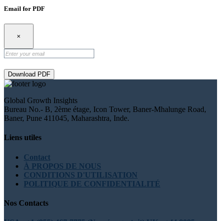
Email for PDF
×
Download PDF
Global Growth Insights
Bureau No.- B, 2ème étage, Icon Tower, Baner-Mhalunge Road,
Baner, Pune 411045, Maharashtra, Inde.
Liens utiles
Contact
À PROPOS DE NOUS
CONDITIONS D'UTILISATION
POLITIQUE DE CONFIDENTIALITÉ
Nos Contacts