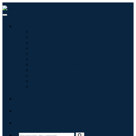
Industries
Informatique
Soins de santé
Machines et équipements
Automobile et transports
Nourriture et boissons
Énergie et puissance
Aérospatiale et défense
Agriculture
Produits chimiques et matériaux
Architecture
Biens de consommation
Blogs
À propos
Contact