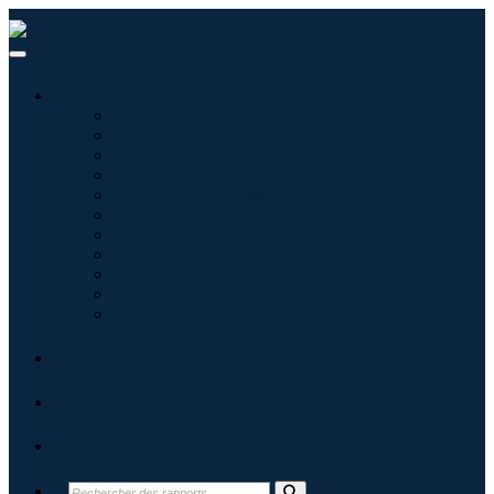
Industries
Informatique
Soins de santé
Machines et équipements
Automobile et transports
Nourriture et boissons
Énergie et puissance
Aérospatiale et défense
Agriculture
Produits chimiques et matériaux
Architecture
Biens de consommation
Blogs
À propos
Contact