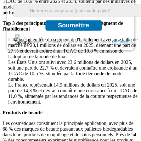
TCAC de 10,9 % entre 2025 et 2034, soutenu par des initiatives de
mode durable et une popularité croissante dans les vêtements de
performance et les événements.
Top 3 des principaux pays dominants dans le segment de
Soumettre
l'habillement
L'Italie était en tête du segment de l'habillement avec une taille de
Nous garantissons la confidentialité totale de vos données personnelles.
Confidentialité
marché de 28,1 millions de dollars en 2025, détenant une part de
27 % et devrait croître à un TCAC de 10,8 % en raison de
l'adoption de la mode de luxe.
Les États-Unis ont suivi avec 23,6 millions de dollars en 2025,
soit une part de 22,7 % et devraient connaître une croissance à un
TCAC de 10,5 %, stimulée par la forte demande de mode
durable.
La France représentait 14,9 millions de dollars en 2025, soit une
part de 14,3 % et devrait connaître une croissance à un TCAC de
11,0 %, alimentée par les tendances de la couture respectueuse de
l'environnement.
Produits de beauté
Les cosmétiques constituent la principale application, avec plus de
68 % des marques de beauté passant aux paillettes biodégradables
dans leurs produits de maquillage et de soins personnels. Près de 54
% des consommateurs expriment leur préférence pour les produits