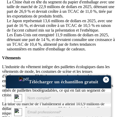
La Chine était en tête du segment du papier d'emballage avec une
taille de marché de 22,9 millions de dollars en 2025, détenant une
part de 26,9 % et devrait croître à un TCAC de 11,0 %, tirée par
les exportations de produits festifs.
Le Japon représentait 13,6 millions de dollars en 2025, avec une
part de 16 %, et devrait croître à un TCAC de 10,5 % en raison
de l'accent culturel mis sur la présentation et l'esthétique.
Les États-Unis ont enregistré 11,9 millions de dollars en 2025,
détenant une part de 14 %, et devraient connaître une croissance à
un TCAC de 10,4 %, alimenté par de fortes tendances
saisonnières en matière d'emballage de cadeaux.
Vêtements
L'industrie du vêtement intègre des paillettes écologiques dans les
vêtements de mode, les costumes de scène et les tenues
d'événements, avec 52 % des marques de mode expérimentant des
×
embellissements durables. Plus de 37 % des consommateurs
Télécharger un échantillon gratuit
soucieux de l’environnement dans le monde préfèrent les vêtements
ornés de paillettes biodégradables, ce qui en fait un segment de
croissance notable.
La taille du marché de l’habillement a atteint 103,9 millions de
dollars en 2025, ce qui représente 22 % du marché des paillettes
respectueuses de l’environnement. Ce segment devrait croître à un