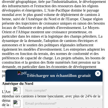
diversité géographique, tirée par l'industrialisation, le développement
des infrastructures et l'extraction des ressources dans les régions
développées et émergentes. L'Asie-Pacifique domine le paysage
mondial avec le plus grand volume de déploiement de camions à
benne, suivi de l'Amérique du Nord et de l'Europe. Chaque région
présente des trajectoires de croissance uniques en raison des besoins
locaux de l'industrie et des priorités d'investissement. Le Moyen-
Orient et l'Afrique montrent une croissance prometteuse, en
particulier dans les mines et la logistique des champs pétroliers. La
dynamique de la demande, l'adoption de camions électriques et
autonomes et le soutien des politiques régionales influencent
également les modèles d'investissement. Les entreprises adaptent les
modèles en fonction du terrain, des normes de conformité et des
préférences de capacité de charge. Les projets urbains, les booms de
construction et la gestion des flotte numérisés font pression sur la
demande, en particulier dans les économies de développement
rapide. La fragmentation régionale réduit progressivement, les
×
Télécharger un échantillon gratuit
principaux acteurs standardisant les offres sur plusieurs continents.
Amérique du Nord
L'Amérique du Nord détient une part importante sur le marché
mondial des camions à benne basculante, avec plus de 24% de la
demande totale provenant des États-Unis et du Canada. Le secteur
de la construction stimule la croissance, soutenue par des