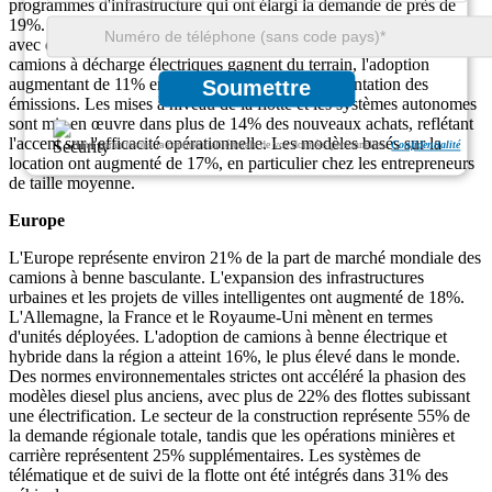
programmes d'infrastructure qui ont élargi la demande de près de
19%. Les opérations minières contribuent à 15% supplémentaires,
avec des activités accrues dans le charbon et les agrégats. Les
camions à décharge électriques gagnent du terrain, l'adoption
augmentant de 11% en raison de la stricte réglementation des
Soumettre
émissions. Les mises à niveau de la flotte et les systèmes autonomes
sont mis en œuvre dans plus de 14% des nouveaux achats, reflétant
l'accent sur l'efficacité opérationnelle. Les modèles basés sur la
Nous garantissons la confidentialité totale de vos données personnelles.
Confidentialité
location ont augmenté de 17%, en particulier chez les entrepreneurs
de taille moyenne.
Europe
L'Europe représente environ 21% de la part de marché mondiale des
camions à benne basculante. L'expansion des infrastructures
urbaines et les projets de villes intelligentes ont augmenté de 18%.
L'Allemagne, la France et le Royaume-Uni mènent en termes
d'unités déployées. L'adoption de camions à benne électrique et
hybride dans la région a atteint 16%, le plus élevé dans le monde.
Des normes environnementales strictes ont accéléré la phasion des
modèles diesel plus anciens, avec plus de 22% des flottes subissant
une électrification. Le secteur de la construction représente 55% de
la demande régionale totale, tandis que les opérations minières et
carrière représentent 25% supplémentaires. Les systèmes de
télématique et de suivi de la flotte ont été intégrés dans 31% des