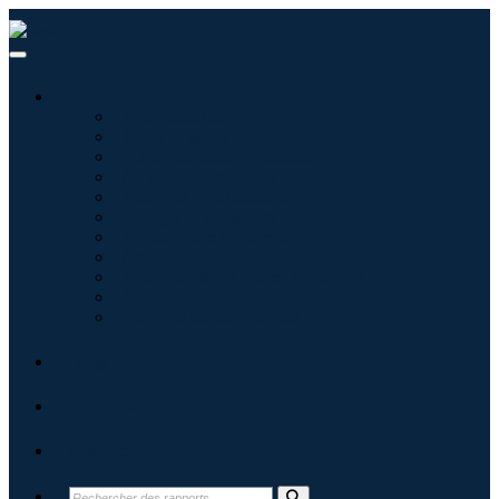
Industries
Informatique
Soins de santé
Machines et équipements
Automobile et transports
Nourriture et boissons
Énergie et puissance
Aérospatiale et défense
Agriculture
Produits chimiques et matériaux
Architecture
Biens de consommation
Blogs
À propos
Contact