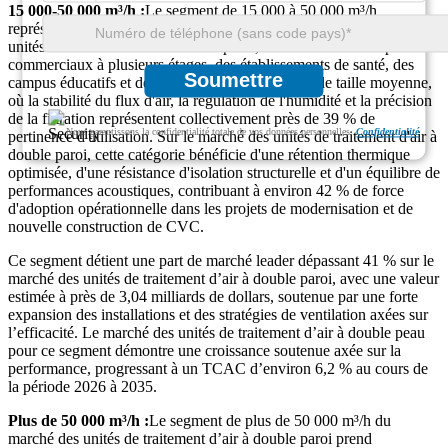
15 000-50 000 m³/h :
Le segment de 15 000 à 50 000 m³/h
représente la plage de capacité la plus importante sur le marché des
unités de traitement d'air à double paroi, desservant des complexes
commerciaux à plusieurs étages, des établissements de santé, des
Soumettre
campus éducatifs et des installations industrielles de taille moyenne,
où la stabilité du flux d'air, la régulation de l'humidité et la précision
de la filtration représentent collectivement près de 39 % de
Nous garantissons la confidentialité totale de vos données personnelles.
Confidentialité
pertinence d'utilisation. Sur le marché des unités de traitement d'air à
double paroi, cette catégorie bénéficie d'une rétention thermique
optimisée, d'une résistance d'isolation structurelle et d'un équilibre de
performances acoustiques, contribuant à environ 42 % de force
d'adoption opérationnelle dans les projets de modernisation et de
nouvelle construction de CVC.
Ce segment détient une part de marché leader dépassant 41 % sur le
marché des unités de traitement d’air à double paroi, avec une valeur
estimée à près de 3,04 milliards de dollars, soutenue par une forte
expansion des installations et des stratégies de ventilation axées sur
l’efficacité. Le marché des unités de traitement d’air à double peau
pour ce segment démontre une croissance soutenue axée sur la
performance, progressant à un TCAC d’environ 6,2 % au cours de
la période 2026 à 2035.
Plus de 50 000 m³/h :
Le segment de plus de 50 000 m³/h du
marché des unités de traitement d’air à double paroi prend