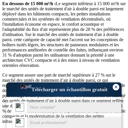
En dessous de 15 000 m³/h :
Le segment inférieur à 15 000 m³/h sur
le marché des unités de traitement d'air à double paroi est largement
déployé dans les bâtiments compacts, les petites installations
commerciales et les systèmes de ventilation décentralisés, où
l'installation économe en espace, le confort acoustique et
l'adaptabilité du flux d'air représentent plus de 28 % des préférences
d'utilisation. Sur le marché des unités de traitement d'air à double
paroi, cette catégorie de capacité met l'accent sur les conceptions de
boîtiers isolés légers, les structures de panneaux modulaires et les
performances améliorées de contrôle des fuites, influençant environ
31 % d'adoption parmi les utilisateurs donnant la priorité à une
architecture CVC compacte et à des mises à niveau de ventilation
orientées rénovation.
Ce segment assure une part de marché supérieure à 27 % sur le
marché des unités de traitement d’air à double paroi, ce qui
représente une valeur marchande estimée à environ 2,00 milliards de
×
Télécharger un échantillon gratuit
dollars, avec des améliorations d’efficacité basées sur un
pourcentage et une pénétration soutenue des installations. Le marché
des unités de traitement d’air à double paroi dans ce segment reflète
une dynamique d’adoption constante avec un TCAC d’environ 6,1
% de 2026 à 2035, soutenu par le déploiement de capacités à échelle
compacte et la modernisation de la ventilation des petites
infrastructures.