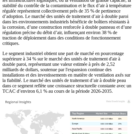
les infrastructures logistiques, où la ventilation de grande capacité, la
stabilité du contrôle de la contamination et le flux d’air à température
régulée représentent collectivement près de 35 % de pertinence
d’adoption. Le marché des unités de traitement d’air à double paroi
dans les environnements industriels bénéficie de boîtiers résistants à
la corrosion, d’une construction renforcée à double panneau et d’une
régulation précise du débit d’air, influençant environ 38 % de
traction de déploiement dans des conditions de fonctionnement
critiques.
Le segment industriel obtient une part de marché en pourcentage
supérieure à 34 % sur le marché des unités de traitement d'air à
double paroi, représentant une valeur estimée à près de 2,52
milliards de dollars, soutenue par l'expansion continue des
installations et des investissements en matière de ventilation axés sur
la fiabilité. Le marché des unités de traitement d’air à double peau
dans ce segment reflète une croissance structurelle constante avec un
TCAC d’environ 6,1 % au cours de la période 2026-2035.
USD 2.37 Billion
32%
USD 2.00 Billion
27%
USD 2.15 Billion
29%
USD 0.89 Billion
12%