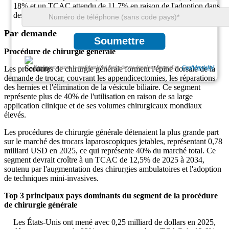
18% et un TCAC attendu de 11,7% en raison de l'adoption dans
des pratiques laparoscopiques de niche.
Par demande
Soumettre
Procédure de chirurgie générale
Nous garantissons la confidentialité totale de vos données personnelles.
Confidentialité
Les procédures de chirurgie générale forment l'épine dorsale de la
demande de trocar, couvrant les appendicectomies, les réparations
des hernies et l'élimination de la vésicule biliaire. Ce segment
représente plus de 40% de l'utilisation en raison de sa large
application clinique et de ses volumes chirurgicaux mondiaux
élevés.
Les procédures de chirurgie générale détenaient la plus grande part
sur le marché des trocars laparoscopiques jetables, représentant 0,78
milliard USD en 2025, ce qui représente 40% du marché total. Ce
segment devrait croître à un TCAC de 12,5% de 2025 à 2034,
soutenu par l'augmentation des chirurgies ambulatoires et l'adoption
de techniques mini-invasives.
Top 3 principaux pays dominants du segment de la procédure
de chirurgie générale
Les États-Unis ont mené avec 0,25 milliard de dollars en 2025,