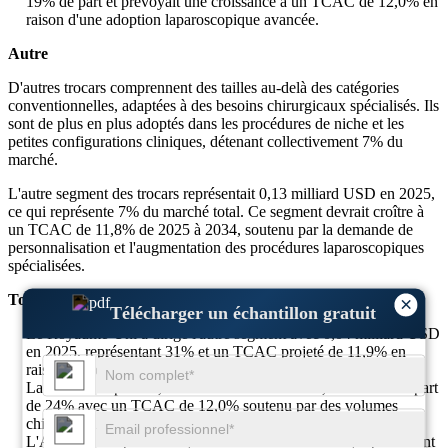
19% de part et prévoyait une croissance à un TCAC de 12,0% en
raison d'une adoption laparoscopique avancée.
Autre
D'autres trocars comprennent des tailles au-delà des catégories
conventionnelles, adaptées à des besoins chirurgicaux spécialisés. Ils
sont de plus en plus adoptés dans les procédures de niche et les
petites configurations cliniques, détenant collectivement 7% du
marché.
L'autre segment des trocars représentait 0,13 milliard USD en 2025,
ce qui représente 7% du marché total. Ce segment devrait croître à
un TCAC de 11,8% de 2025 à 2034, soutenu par la demande de
personnalisation et l'augmentation des procédures laparoscopiques
spécialisées.
Top 3 principaux pays dominants de l'autre segment
×
Télécharger un échantillon gratuit
Le Royaume-Uni a dirigé l'autre segment avec 0,04 milliard USD
en 2025, représentant 31% et un TCAC projeté de 11,9% en
raison d'une adoption chirurgicale de haute qualité.
La Chine a capturé 0,03 milliard USD en 2025, détenant une part
de 24% avec un TCAC de 12,0% soutenu par des volumes
chirurgicaux croissants.
L'Australie a représenté 0,02 milliard USD en 2025, représentant