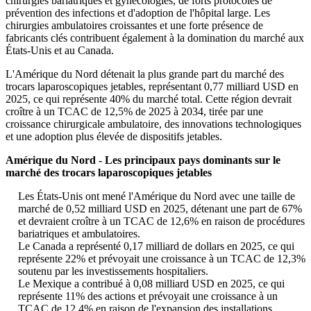
chirurgies bariatriques et gynécologies, de forts protocoles de
prévention des infections et d'adoption de l'hôpital large. Les
chirurgies ambulatoires croissantes et une forte présence de
fabricants clés contribuent également à la domination du marché aux
États-Unis et au Canada.
L'Amérique du Nord détenait la plus grande part du marché des
trocars laparoscopiques jetables, représentant 0,77 milliard USD en
2025, ce qui représente 40% du marché total. Cette région devrait
croître à un TCAC de 12,5% de 2025 à 2034, tirée par une
croissance chirurgicale ambulatoire, des innovations technologiques
et une adoption plus élevée de dispositifs jetables.
Amérique du Nord - Les principaux pays dominants sur le
marché des trocars laparoscopiques jetables
Les États-Unis ont mené l'Amérique du Nord avec une taille de
marché de 0,52 milliard USD en 2025, détenant une part de 67%
et devraient croître à un TCAC de 12,6% en raison de procédures
bariatriques et ambulatoires.
Le Canada a représenté 0,17 milliard de dollars en 2025, ce qui
représente 22% et prévoyait une croissance à un TCAC de 12,3%
soutenu par les investissements hospitaliers.
Le Mexique a contribué à 0,08 milliard USD en 2025, ce qui
représente 11% des actions et prévoyait une croissance à un
TCAC de 12,4% en raison de l'expansion des installations