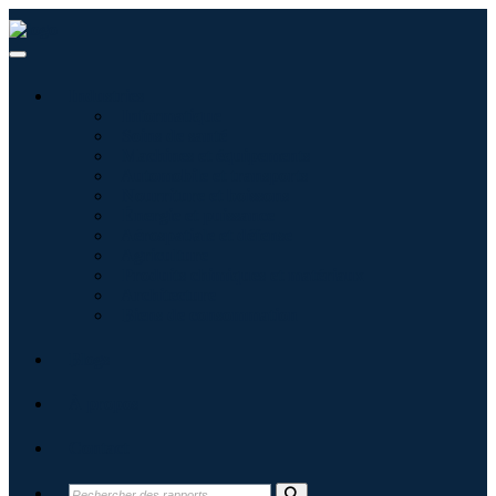
Industries
Informatique
Soins de santé
Machines et équipements
Automobile et transports
Nourriture et boissons
Énergie et puissance
Aérospatiale et défense
Agriculture
Produits chimiques et matériaux
Architecture
Biens de consommation
Blogs
À propos
Contact