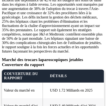
incluent une dépendance de 42% sur les budgets des soins de santé
dans les régions à faible revenu. Les opportunités sont marquées par
une augmentation de 38% de l'adoption du trocar à travers l'Asie-
Pacifique et une croissance de 32% des procédures liées à la
gynécologie. Les défis incluent la gestion des déchets médicaux,
25% des hôpitaux citant les problèmes d'élimination et les
fluctuations de la chaîne d'approvisionnement ayant un impact sur
35% des prestataires. Le rapport suit également les stratégies
compétitives, notant que J&J et Medtronic contrôlent ensemble plus
de 50% de la part mondiale. Les hôpitaux signalant une baisse de
30% des complications chirurgicales lors de l'utilisation de jetables,
le rapport souligne à la fois les forces actuelles et les opportunités
futures façonnant les perspectives du marché.
Marché des trocars laparoscopiques jetables
Couverture du rapport
COUVERTURE DU
DÉTAILS
RAPPORT
Valeur du marché en
USD 1.72 Milliards en 2025
Valeur du marché d’ici
USD 5.49 Milliards d’ici 2034