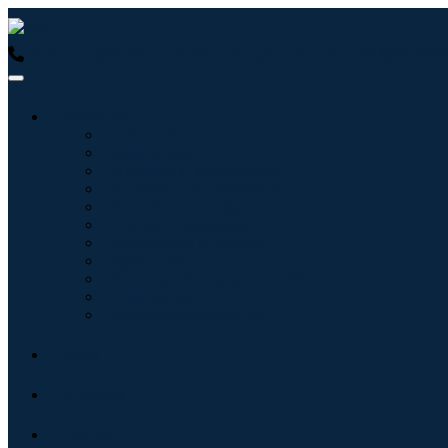
USA : +1 (855) 467-7775 (Numéro gratuit)
UK : +44 8085 0223
Industries
Informatique
Soins de santé
Machines et équipements
Automobile et transports
Nourriture et boissons
Énergie et puissance
Aérospatiale et défense
Agriculture
Produits chimiques et matériaux
Architecture
Biens de consommation
Blogs
À propos
Contact