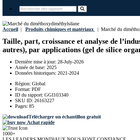
Accueil
|
Produits chimiques et matériaux
|
Marché du diméthox
Taille, part, croissance et analyse de l’i
autres), par applications (gel de silice orga
Dernière mise à jour:
28-July-2026
Année de base:
2025
Données historiques:
2021-2024
Région:
Global
Format:
PDF
ID du rapport:
GGI103340
SKU ID:
26163227
Pages:
85
Télécharger un échantillon gratuit
Achat rapide
1000+
LES LEADERS MONDIAUX NOUS FONT CONFIANCE