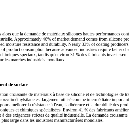
alors que la demande de matériaux silicones hautes performances conti
ndustrielle. Approximately 46% of market demand comes from silicone pr
d moisture resistance and durability. Nearly 33% of coating producers
% of product consumption because advanced industries require better c
ts chimiques spéciaux, tandis qu'environ 31 % des fabricants investissen
 sur les marchés industriels mondiaux.
ement de surface
ion croissante de matériaux à base de silicone et de technologies de tra
hoxydiméthylsilane est largement utilisé comme intermédiaire important 
our améliorer la résistance à l'eau, l'adhérence et la durabilité des pro
oniques et chimiques spécialisées. Environ 41 % des fabricants améliore
 à des exigences strictes de qualité industrielle. La demande croissante
plus large dans les industries manufacturières mondiales.