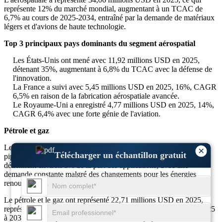
représente 12% du marché mondial, augmentant à un TCAC de
6,7% au cours de 2025-2034, entraîné par la demande de matériaux
légers et d'avions de haute technologie.
Top 3 principaux pays dominants du segment aérospatial
Les États-Unis ont mené avec 11,92 millions USD en 2025,
détenant 35%, augmentant à 6,8% du TCAC avec la défense de
l'innovation.
La France a suivi avec 5,45 millions USD en 2025, 16%, CAGR
6,5% en raison de la fabrication aérospatiale avancée.
Le Royaume-Uni a enregistré 4,77 millions USD en 2025, 14%,
CAGR 6,4% avec une forte génie de l'aviation.
Pétrole et gaz
Les scribers de diamants sont utilisés dans les outils de forage, les
×
Télécharger un échantillon gratuit
pipelines et les équipements pétrochimiques. Le pétrole et le gaz
détiennent environ 8% de la part des applications, avec une
demande constante malgré des changements pour les énergies
renouvelables.
Le pétrole et le gaz ont représenté 22,71 millions USD en 2025,
représentant 8% du marché. Le TCAC attendu est de 5,9% de 2025
à 2034, soutenu par les mises à niveau des équipements et la