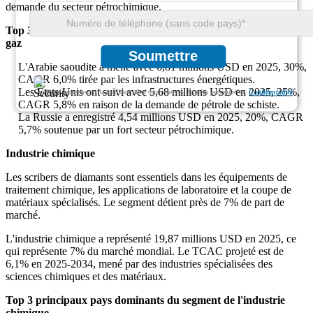
demande du secteur pétrochimique.
Top 3 principaux pays dominants du segment du pétrole et du
gaz
Soumettre
L'Arabie saoudite a mené avec 6,81 millions USD en 2025, 30%,
CAGR 6,0% tirée par les infrastructures énergétiques.
Les États-Unis ont suivi avec 5,68 millions USD en 2025, 25%,
Nous garantissons la confidentialité totale de vos données personnelles.
Confidentialité
CAGR 5,8% en raison de la demande de pétrole de schiste.
La Russie a enregistré 4,54 millions USD en 2025, 20%, CAGR
5,7% soutenue par un fort secteur pétrochimique.
Industrie chimique
Les scribers de diamants sont essentiels dans les équipements de
traitement chimique, les applications de laboratoire et la coupe de
matériaux spécialisés. Le segment détient près de 7% de part de
marché.
L'industrie chimique a représenté 19,87 millions USD en 2025, ce
qui représente 7% du marché mondial. Le TCAC projeté est de
6,1% en 2025-2034, mené par des industries spécialisées des
sciences chimiques et des matériaux.
Top 3 principaux pays dominants du segment de l'industrie
chimique