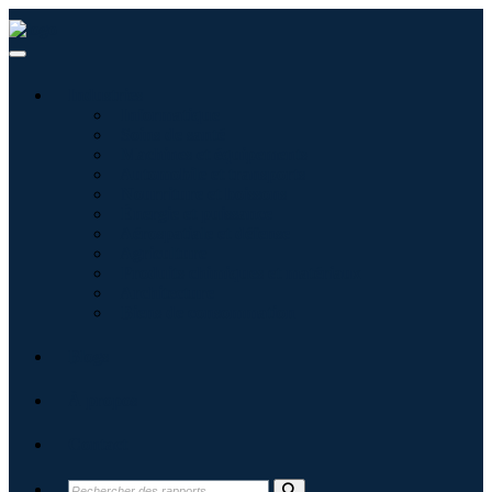
Industries
Informatique
Soins de santé
Machines et équipements
Automobile et transports
Nourriture et boissons
Énergie et puissance
Aérospatiale et défense
Agriculture
Produits chimiques et matériaux
Architecture
Biens de consommation
Blogs
À propos
Contact