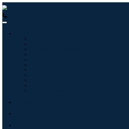
USA : +1 (855) 467-7775 (Numéro gratuit)
UK : +44 8085 0223
Industries
Informatique
Soins de santé
Machines et équipements
Automobile et transports
Nourriture et boissons
Énergie et puissance
Aérospatiale et défense
Agriculture
Produits chimiques et matériaux
Architecture
Biens de consommation
Blogs
À propos
Contact