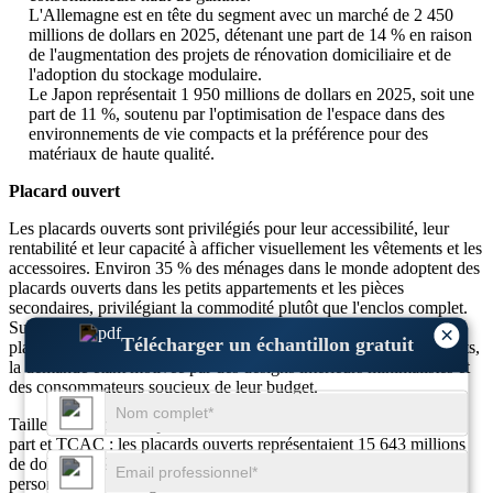
L'Allemagne est en tête du segment avec un marché de 2 450
millions de dollars en 2025, détenant une part de 14 % en raison
de l'augmentation des projets de rénovation domiciliaire et de
l'adoption du stockage modulaire.
Le Japon représentait 1 950 millions de dollars en 2025, soit une
part de 11 %, soutenu par l'optimisation de l'espace dans des
environnements de vie compacts et la préférence pour des
matériaux de haute qualité.
Placard ouvert
Les placards ouverts sont privilégiés pour leur accessibilité, leur
rentabilité et leur capacité à afficher visuellement les vêtements et les
accessoires. Environ 35 % des ménages dans le monde adoptent des
placards ouverts dans les petits appartements et les pièces
secondaires, privilégiant la commodité plutôt que l'enclos complet.
Sur le marché américain, près de 30 % des foyers installent des
×
Télécharger un échantillon gratuit
placards ouverts dans les chambres d'amis et les chambres d'enfants,
la demande étant motivée par des designs intérieurs minimalistes et
des consommateurs soucieux de leur budget.
Taille du marché des placards ouverts, chiffre d’affaires en 2025,
part et TCAC : les placards ouverts représentaient 15 643 millions
de dollars en 2025, soit 47 % du marché mondial des placards
personnalisés. Ce segment devrait croître à un TCAC de 7,2 % au