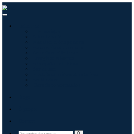
Industries
Informatique
Soins de santé
Machines et équipements
Automobile et transports
Nourriture et boissons
Énergie et puissance
Aérospatiale et défense
Agriculture
Produits chimiques et matériaux
Architecture
Biens de consommation
Blogs
À propos
Contact