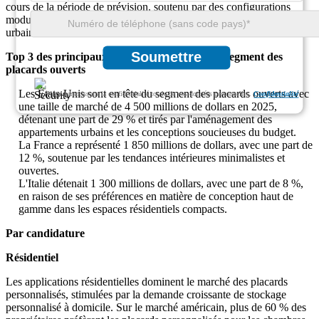
cours de la période de prévision, soutenu par des configurations
modulaires rentables et une adoption croissante dans les ménages
urbains.
Soumettre
Top 3 des principaux pays dominants dans le segment des
placards ouverts
Les États-Unis sont en tête du segment des placards ouverts avec
Nous garantissons la confidentialité totale de vos données personnelles.
Confidentialité
une taille de marché de 4 500 millions de dollars en 2025,
détenant une part de 29 % et tirés par l'aménagement des
appartements urbains et les conceptions soucieuses du budget.
La France a représenté 1 850 millions de dollars, avec une part de
12 %, soutenue par les tendances intérieures minimalistes et
ouvertes.
L'Italie détenait 1 300 millions de dollars, avec une part de 8 %,
en raison de ses préférences en matière de conception haut de
gamme dans les espaces résidentiels compacts.
Par candidature
Résidentiel
Les applications résidentielles dominent le marché des placards
personnalisés, stimulées par la demande croissante de stockage
personnalisé à domicile. Sur le marché américain, plus de 60 % des