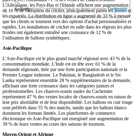
L'Allemagne, les Pays-Bas et l'Irlande affichent une augmentation
Nous garantissons la confidentialité totale de vos données personnelles.
Confidentialité
de 16 % de l'adoption du cricket, principalement parmi les jeunes et
les expatriés. La distribution en ligne a augmenté de 33 % à mesure
que les clients se tournent vers des options d'achat personnalisées et
rapides. Les installations de cricket en salle dans les régions les plus
froides ont également entraîné une croissance de 12 % de
l’utilisation de ballons synthétiques.
Asie-Pacifique
L'Asie-Pacifique est le plus grand marché régional avec 43 % de la
consommation mondiale. L'Inde est en tête avec 61 % de la
demande régionale, tirée par une forte participation nationale et la
Premier League indienne. Le Pakistan, le Bangladesh et le Sri
Lanka représentent ensemble 28 % supplémentaires de la demande,
affichant une forte croissance dans les catégories juniors et
professionnelles. Les chauves-souris saules du Cachemire
représentent 47 % des ventes locales de chauves-souris en raison de
leur prix abordable et de leur disponibilité. Les ballons en cuir rouge
sont préférés dans 55 % des matchs, tandis que les ballons blancs
dominent les formats limités. Les plateformes de commerce
électronique en Asie-Pacifique ont enregistré une augmentation de
39 % de leurs ventes au cours des saisons de tournois.
Moyen-Orient et Afrique