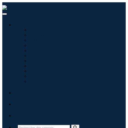
Industries
Informatique
Soins de santé
Machines et équipements
Automobile et transports
Nourriture et boissons
Énergie et puissance
Aérospatiale et défense
Agriculture
Produits chimiques et matériaux
Architecture
Biens de consommation
Blogs
À propos
Contact