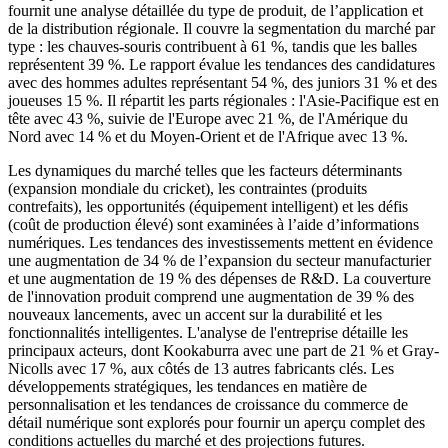
fournit une analyse détaillée du type de produit, de l’application et
de la distribution régionale. Il couvre la segmentation du marché par
type : les chauves-souris contribuent à 61 %, tandis que les balles
représentent 39 %. Le rapport évalue les tendances des candidatures
avec des hommes adultes représentant 54 %, des juniors 31 % et des
joueuses 15 %. Il répartit les parts régionales : l'Asie-Pacifique est en
tête avec 43 %, suivie de l'Europe avec 21 %, de l'Amérique du
Nord avec 14 % et du Moyen-Orient et de l'Afrique avec 13 %.
Les dynamiques du marché telles que les facteurs déterminants
(expansion mondiale du cricket), les contraintes (produits
contrefaits), les opportunités (équipement intelligent) et les défis
(coût de production élevé) sont examinées à l’aide d’informations
numériques. Les tendances des investissements mettent en évidence
une augmentation de 34 % de l’expansion du secteur manufacturier
et une augmentation de 19 % des dépenses de R&D. La couverture
de l'innovation produit comprend une augmentation de 39 % des
nouveaux lancements, avec un accent sur la durabilité et les
fonctionnalités intelligentes. L'analyse de l'entreprise détaille les
principaux acteurs, dont Kookaburra avec une part de 21 % et Gray-
Nicolls avec 17 %, aux côtés de 13 autres fabricants clés. Les
développements stratégiques, les tendances en matière de
personnalisation et les tendances de croissance du commerce de
détail numérique sont explorés pour fournir un aperçu complet des
conditions actuelles du marché et des projections futures.