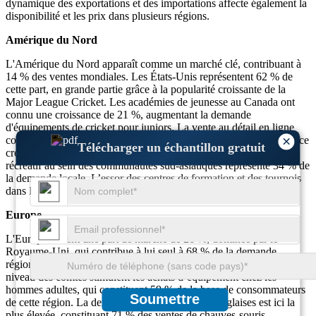
dynamique des exportations et des importations affecte également la
disponibilité et les prix dans plusieurs régions.
Amérique du Nord
L'Amérique du Nord apparaît comme un marché clé, contribuant à
14 % des ventes mondiales. Les États-Unis représentent 62 % de
cette part, en grande partie grâce à la popularité croissante de la
Major League Cricket. Les académies de jeunesse au Canada ont
connu une croissance de 21 %, augmentant la demande
d'équipements de cricket pour juniors. La vente au détail en ligne
×
contribue à 46 % de la distribution des produits, avec une préférence
Télécharger un échantillon gratuit
croissante pour les chauves-souris anglaises importées. Le cricket
récréatif au sein des communautés sud-asiatiques représente 34 % de
la demande locale. L’essor des centres de formation et des tournois
dans les villes alimente une croissance soutenue du marché.
Europe
L'Europe détient une part de marché de 21 %, dominée par le
Royaume-Uni, qui contribue à lui seul à 68 % de la demande
régionale. La culture traditionnelle du cricket et les solides ligues au
niveau des comtés stimulent les achats d’équipement chez les
hommes adultes, qui constituent 59 % de la base de consommateurs
Soumettre
de cette région. La demande de chauves-souris anglaises est ici la
plus élevée, constituant 71 % des ventes de chauves-souris.