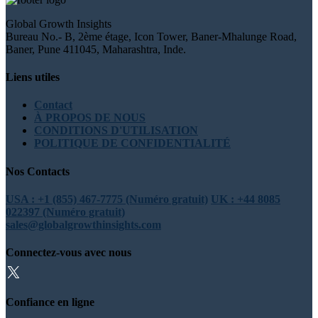
Global Growth Insights
Bureau No.- B, 2ème étage, Icon Tower, Baner-Mhalunge Road,
Baner, Pune 411045, Maharashtra, Inde.
Liens utiles
Contact
À PROPOS DE NOUS
CONDITIONS D'UTILISATION
POLITIQUE DE CONFIDENTIALITÉ
Nos Contacts
USA : +1 (855) 467-7775 (Numéro gratuit)
UK : +44 8085
022397 (Numéro gratuit)
sales@globalgrowthinsights.com
Connectez-vous avec nous
Confiance en ligne