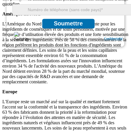
quotidien.
Amérique du Nord
Soumettre
L’Amérique du Nord affiche une demande constante pour les
ingrédients de cosmétiques et de soins personnels, motivée par une
fréquence d’utilisation élevée des produits et une forte sensibilisation
Nous garantissons la confidentialité totale de vos données personnelles.
Confidentialité
à la sécurité des ingrédients. Près de 58 % des consommateurs de la
région préfèrent les produits dont les fonctions d'ingrédients sont
clairement définies. Les soins de la peau et les soins capillaires
représentent ensemble environ 61 % de la consommation
d’ingrédients. Les formulations axées sur l'innovation influencent
environ 34 % de l'activité des nouveaux produits. L'Amérique du
Nord détient environ 28 % de la part du marché mondial, soutenue
par des capacités de R&D avancées et une demande de
remplacement constante.
Europe
L'Europe reste un marché axé sur la qualité et mettant fortement
l'accent sur la conformité et la transparence des ingrédients. Environ
63 % des fabricants donnent la priorité à la reformulation pour
répondre à l’évolution des attentes en matière de sécurité. Les
ingrédients naturels et végétaux influencent près de 49 % des
nouveaux lancements. Les soins de la peau représentent à eux seuls