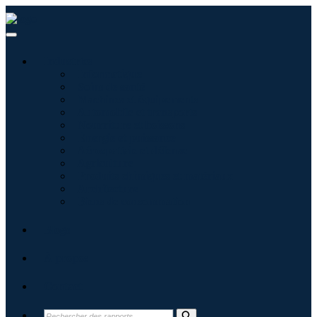
Industries
Informatique
Soins de santé
Machines et équipements
Automobile et transports
Nourriture et boissons
Énergie et puissance
Aérospatiale et défense
Agriculture
Produits chimiques et matériaux
Architecture
Biens de consommation
Blogs
À propos
Contact