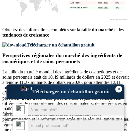
USD 4.06 Bn
36%
USD 1.13 Bn
10%
Obtenez des informations complètes sur la
taille du marché
et les
tendances de croissance
Télécharger un échantillon gratuit
Perspectives régionales du marché des ingrédients de
cosmétiques et de soins personnels
La taille du marché mondial des ingrédients de cosmétiques et de
soins personnels était de 10,49 milliards de dollars en 2025 et devrait
atteindre 11,27 milliards de dollars en 2026, pour atteindre 12,11
milliards de dollars en 2027 et atteindre 21,50 milliards de dollars
×
Télécharger un échantillon gratuit
d’ici 2035, soit un TCAC de 7,44 % au cours de la période de
prévision [2026-2035]. Les performances régionales reflètent les
différences de comportement des consommateurs, de préférences en
matière de formulation, de cadres réglementaires et de capacité de
fabrication. Les marchés matures se concentrent sur la
premiumisation et la reformulation axée sur la sécurité, tandis que les
régions émergentes mettent l'accent sur la croissance des volumes et
une plus grande accessibilité des produits dans les catégories d'usage