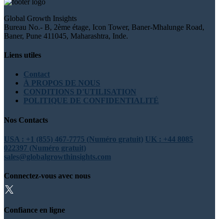
Global Growth Insights
Bureau No.- B, 2ème étage, Icon Tower, Baner-Mhalunge Road,
Baner, Pune 411045, Maharashtra, Inde.
Liens utiles
Contact
À PROPOS DE NOUS
CONDITIONS D'UTILISATION
POLITIQUE DE CONFIDENTIALITÉ
Nos Contacts
USA : +1 (855) 467-7775 (Numéro gratuit)
UK : +44 8085
022397 (Numéro gratuit)
sales@globalgrowthinsights.com
Connectez-vous avec nous
Confiance en ligne