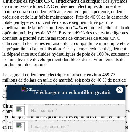
Cintreuse de tuyaux CNC entièrement électrique :
Les systèmes
de cintreuses de tubes CNC entièrement électriques dominent le
marché en raison de leur efficacité énergétique supérieure, de leur
précision et de leur faible maintenance. Près de 46 % de la demande
totale par type est concentrée dans ce segment, tirée par une
amélioration de la précision d'environ 54 % et une réduction du bruit
opérationnel de près de 32 %. Environ 49 % des usines intelligentes
donnent la priorité aux installations de cintreuses de tubes CNC
entièrement électriques en raison de la compatibilité numérique et de
la préparation à l'automatisation. Ces systèmes réduisent également
la dépendance aux fluides hydrauliques de près de 100 %, soutenant
les initiatives de développement durable et des environnements de
production plus propres.
Le segment entièrement électrique représente environ 459,77
millions de dollars en taille de marché, soit près de 46 % de part de
marché sur le marché des cintreuses de tubes CNC, soutenu par une
×
forte adoption dans la fabrication automobile, aérospatiale et
Télécharger un échantillon gratuit
électronique.
Cintreuse de tuyaux CNC hybride :
Les systèmes hybrides de
cintreuses de tubes CNC combinent précision électrique et résistance
hydraulique, offrant des performances équilibrées et une rentabilité.
Ce segment contribue à près de 32 % de la demande totale de types
en raison d'une amélioration de la flexibilité d'environ 42 % et d'une