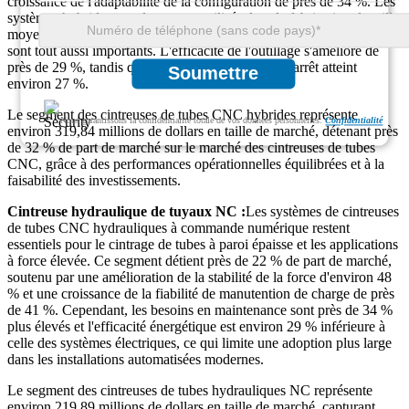
croissance de l'adaptabilité de la configuration de près de 34 %. Les
systèmes hybrides sont largement utilisés dans la fabrication de taille
moyenne, où la polyvalence de la production et le contrôle des coûts
sont tout aussi importants. L'efficacité de l'outillage s'améliore de
près de 29 %, tandis que la réduction des temps d'arrêt atteint
Soumettre
environ 27 %.
Le segment des cintreuses de tubes CNC hybrides représente
Nous garantissons la confidentialité totale de vos données personnelles.
Confidentialité
environ 319,84 millions de dollars en taille de marché, détenant près
de 32 % de part de marché sur le marché des cintreuses de tubes
CNC, grâce à des performances opérationnelles équilibrées et à la
faisabilité des investissements.
Cintreuse hydraulique de tuyaux NC :
Les systèmes de cintreuses
de tubes CNC hydrauliques à commande numérique restent
essentiels pour le cintrage de tubes à paroi épaisse et les applications
à force élevée. Ce segment détient près de 22 % de part de marché,
soutenu par une amélioration de la stabilité de la force d'environ 48
% et une croissance de la fiabilité de manutention de charge de près
de 41 %. Cependant, les besoins en maintenance sont près de 34 %
plus élevés et l'efficacité énergétique est environ 29 % inférieure à
celle des systèmes électriques, ce qui limite une adoption plus large
dans les installations automatisées modernes.
Le segment des cintreuses de tubes hydrauliques NC représente
environ 219,89 millions de dollars en taille de marché, capturant