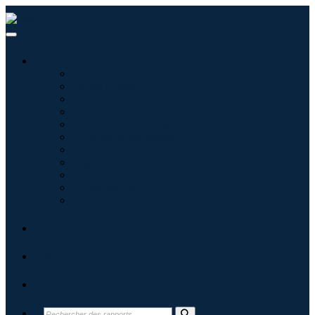
Industries
Informatique
Soins de santé
Machines et équipements
Automobile et transports
Nourriture et boissons
Énergie et puissance
Aérospatiale et défense
Agriculture
Produits chimiques et matériaux
Architecture
Biens de consommation
Blogs
À propos
Contact