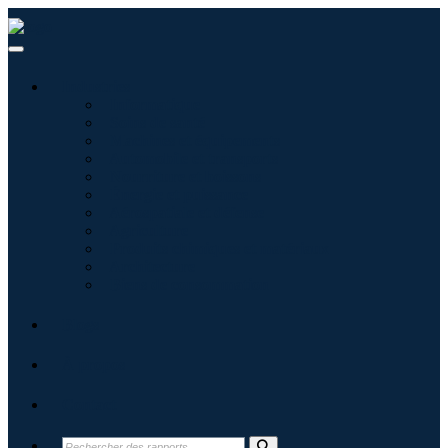
Industries
Informatique
Soins de santé
Machines et équipements
Automobile et transports
Nourriture et boissons
Énergie et puissance
Aérospatiale et défense
Agriculture
Produits chimiques et matériaux
Architecture
Biens de consommation
Blogs
À propos
Contact