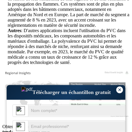
la propagation des flammes. Ces systèmes sont de plus en plus
adoptés dans les bâtiments commerciaux, notamment en
Amérique du Nord et en Europe. La part de marché du segment a
augmenté de 8 % en 2023, avec un accent croissant sur les
réglementations en matière de sécurité incendie.
Autres
: D'autres applications incluent l'utilisation du PVC dans
les dispositifs médicaux, les composants automobiles et les
matériaux d'emballage. La polyvalence du PVC lui permet de
répondre à des marchés de niche, renforçant ainsi sa demande
mondiale. Par exemple, en 2023, le marché du PVC de qualité
médicale a connu un taux de croissance de 12 % grâce aux
progrès des technologies de santé.
×
XX
XX%
Télécharger un échantillon gratuit
XX
XX%
XX
XX%
XX
XX%
Obtenez des informations complètes sur la
taille du marché
et les
tendances de croissance