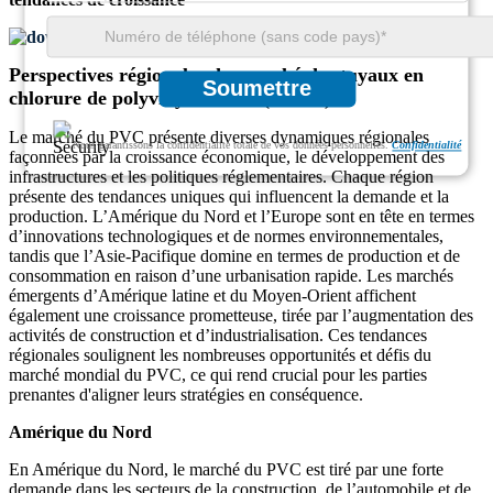
Télécharger un échantillon gratuit
Perspectives régionales du marché des tuyaux en
Soumettre
chlorure de polyvinyle chloré (CPVC)
Le marché du PVC présente diverses dynamiques régionales
Nous garantissons la confidentialité totale de vos données personnelles.
Confidentialité
façonnées par la croissance économique, le développement des
infrastructures et les politiques réglementaires. Chaque région
présente des tendances uniques qui influencent la demande et la
production. L’Amérique du Nord et l’Europe sont en tête en termes
d’innovations technologiques et de normes environnementales,
tandis que l’Asie-Pacifique domine en termes de production et de
consommation en raison d’une urbanisation rapide. Les marchés
émergents d’Amérique latine et du Moyen-Orient affichent
également une croissance prometteuse, tirée par l’augmentation des
activités de construction et d’industrialisation. Ces tendances
régionales soulignent les nombreuses opportunités et défis du
marché mondial du PVC, ce qui rend crucial pour les parties
prenantes d'aligner leurs stratégies en conséquence.
Amérique du Nord
En Amérique du Nord, le marché du PVC est tiré par une forte
demande dans les secteurs de la construction, de l’automobile et de