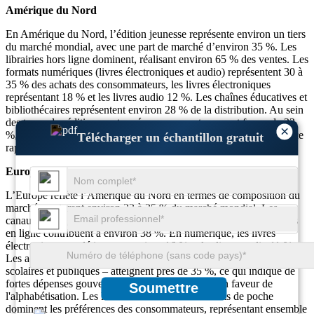
Amérique du Nord
En Amérique du Nord, l’édition jeunesse représente environ un tiers
du marché mondial, avec une part de marché d’environ 35 %. Les
librairies hors ligne dominent, réalisant environ 65 % des ventes. Les
formats numériques (livres électroniques et audio) représentent 30 à
35 % des achats des consommateurs, les livres électroniques
représentant 18 % et les livres audio 12 %. Les chaînes éducatives et
bibliothécaires représentent environ 28 % de la distribution. Au sein
des types, les éditions cartonnées conservent une part ferme de 22
×
%, les livres cartonnés 17 % et les formats interactifs une croissance
Télécharger un échantillon gratuit
rapide de 9 %.
Europe
L’Europe reflète l’Amérique du Nord en termes de composition du
marché, capturant environ 22 à 25 % du marché mondial. Les
canaux hors ligne représentent environ 62 %, tandis que les ventes
en ligne contribuent à environ 38 %. En numérique, les livres
électroniques en détiennent environ 16 % et les livres audio 11 %.
Les achats institutionnels – principalement les bibliothèques
scolaires et publiques – atteignent près de 35 %, ce qui indique de
fortes dépenses gouvernementales et éducatives en faveur de
Soumettre
l'alphabétisation. Les livres cartonnés et les formats de poche
dominent les préférences des consommateurs, représentant ensemble