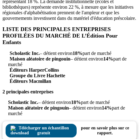
représentant 18 %. La demande institutionnelle (écoles et
bibliothèques) représente environ 22 %, à mesure que les initiatives
régionales d'alphabétisation prennent de l'ampleur et que les
gouvernements investissent dans du matériel d'éducation préscolaire.
LISTE DES PRINCIPALES ENTREPRISES
PROFILÉES DU MARCHÉ DE L’Édition Pour
Enfants
Scholastic Inc.
– détient environ
18%
part de marché
Maison aléatoire de pingouin
– détient environ
14%
part de
marché
Éditeurs HarperCollins
Groupe du Livre Hachette
Éditeurs Macmillan
2 principales entreprises
Scholastic Inc.
– détient environ
18%
part de marché
Maison aléatoire de pingouin
– détient environ
14%
part de
marché
Télécharger un échantillon
pour en savoir plus sur ce
gratuit
rapport.