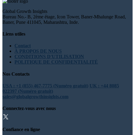
Global Growth Insights
Bureau No.- B, 2ème étage, Icon Tower, Baner-Mhalunge Road,
Baner, Pune 411045, Maharashtra, Inde.
Liens utiles
Contact
À PROPOS DE NOUS
CONDITIONS D'UTILISATION
POLITIQUE DE CONFIDENTIALITÉ
Nos Contacts
USA : +1 (855) 467-7775 (Numéro gratuit)
UK : +44 8085
022397 (Numéro gratuit)
sales@globalgrowthinsights.com
Connectez-vous avec nous
Confiance en ligne