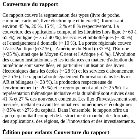
Couverture du rapport
Ce rapport couvre la segmentation des types (livre de poche,
cartonné, cartonné, livre électronique et interactif), fournissant
environ 45 %, 20 %, 15 %, 12 % et 8 % respectivement. La
couverture des applications comprend les librairies hors ligne (~ 60 à
65 %), en ligne (~ 35 à 40 %), les écoles et bibliothèques (~ 30 %)
et l'enseignement à domicile (~ 10 %). La portée régionale couvre
l'Asie-Pacifique (≈37 %), l'Amérique du Nord (≈35 %), l'Europe
(≈25 %), ainsi que le Moyen-Orient et l'Afrique (~8 %). L'évolution
des canaux institutionnels et les tendances en matière d'adoption du
numérique sont surveillées, en particulier l'utilisation des livres
électroniques dans les écoles (~ 28 %) et les services d'abonnement
(~ 25 %). Le rapport aborde également l'innovation dans les livres
AR et bilingues (~ 33 %), la production respectueuse de
l'environnement (~ 20 %) et le regroupement audio (~ 25 %). La
représentation thématique inclusive et la durabilité sont suivies dans
41 % et 27 % des nouveaux contenus. Les flux d'investissement sont
mesurés, mettant en avant les initiatives numériques et écologiques
(~35% et ~27% du capital). Dans l’ensemble, le rapport offre un
aperçu quantitatif complet de la structure du marché, des formats,
des applications, des régions, de l’innovation et des investissements.
Édition pour enfants Couverture du rapport