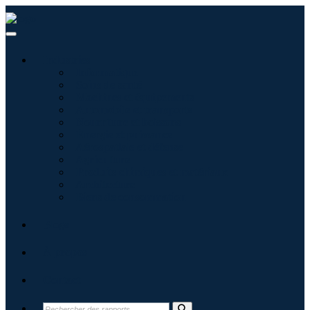
Industries
Informatique
Soins de santé
Machines et équipements
Automobile et transports
Nourriture et boissons
Énergie et puissance
Aérospatiale et défense
Agriculture
Produits chimiques et matériaux
Architecture
Biens de consommation
Blogs
À propos
Contact