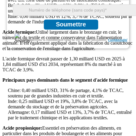
Brésil: 0,08 milliard USD et 16%, 3,9% de TCAC, alimenté par
une production additive d'alimentation animale à grande échelle.
Italie: 0,06 milliard USD et 12%, 3,7% de TCAC, soutenu par la
demande de l'industrie des arômes alimentaires.
Soumettre
Acide formique:
Utilisé largement dans le bronzage en cuir, le
traitement du textile et comme conservateur dans l'alimentation
Nous garantissons la confidentialité totale de vos données personnelles.
Confidentialité
animale. Il est également appliqué dans la fabrication du caoutchouc
et la conservation de l'ensilage dans l'agriculture.
L'acide formique devrait passer de 1,30 milliard USD en 2025 à
1,84 milliard USD d'ici 2034, représentant 8% du marché à un
TCAC de 3,9%.
Principaux pays dominants dans le segment d'acide formique
Chine: 0,40 milliard USD, 31% de partage, 4,1% de TCAC,
soutenu par de grandes industries en cuir et textile.
Inde: 0,25 milliard USD et 19%, 3,8% de TCAC, avec la
demande du stockage et de la préservation agricoles.
Allemagne: 0,17 milliard USD et 13%, 3,7% de TCAC, entraîné
par le traitement chimique et les applications textiles.
Acide propionique:
Essentiel en préservation des aliments, en
particulier dans les produits de boulangerie et les aliments pour