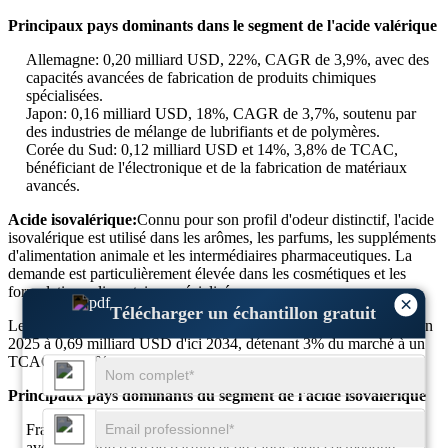
Principaux pays dominants dans le segment de l'acide valérique
Allemagne: 0,20 milliard USD, 22%, CAGR de 3,9%, avec des
capacités avancées de fabrication de produits chimiques
spécialisées.
Japon: 0,16 milliard USD, 18%, CAGR de 3,7%, soutenu par
des industries de mélange de lubrifiants et de polymères.
Corée du Sud: 0,12 milliard USD et 14%, 3,8% de TCAC,
bénéficiant de l'électronique et de la fabrication de matériaux
avancés.
Acide isovalérique:
Connu pour son profil d'odeur distinctif, l'acide
isovalérique est utilisé dans les arômes, les parfums, les suppléments
d'alimentation animale et les intermédiaires pharmaceutiques. La
demande est particulièrement élevée dans les cosmétiques et les
formulations alimentaires spécialisées.
×
Télécharger un échantillon gratuit
Le segment de l'acide isovalérique passera de 0,49 milliard USD en
2025 à 0,69 milliard USD d'ici 2034, détenant 3% du marché à un
TCAC de 3,9%.
Principaux pays dominants du segment de l'acide isovalerique
France: 0,10 milliard USD, 21% de partage, 4,0% de TCAC,
avec une forte base de parfum et de fabrication cosmétique.