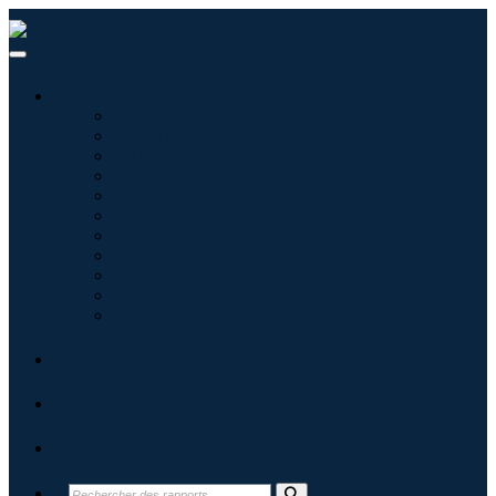
Industries
Informatique
Soins de santé
Machines et équipements
Automobile et transports
Nourriture et boissons
Énergie et puissance
Aérospatiale et défense
Agriculture
Produits chimiques et matériaux
Architecture
Biens de consommation
Blogs
À propos
Contact