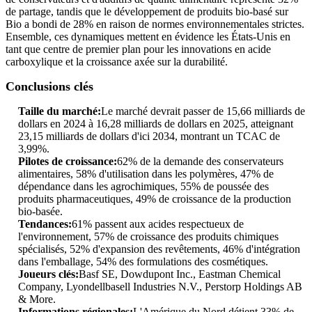
de partage, tandis que le développement de produits bio-basé sur
Bio a bondi de 28% en raison de normes environnementales strictes.
Ensemble, ces dynamiques mettent en évidence les États-Unis en
tant que centre de premier plan pour les innovations en acide
carboxylique et la croissance axée sur la durabilité.
Conclusions clés
Taille du marché:
Le marché devrait passer de 15,66 milliards de
dollars en 2024 à 16,28 milliards de dollars en 2025, atteignant
23,15 milliards de dollars d'ici 2034, montrant un TCAC de
3,99%.
Pilotes de croissance:
62% de la demande des conservateurs
alimentaires, 58% d'utilisation dans les polymères, 47% de
dépendance dans les agrochimiques, 55% de poussée des
produits pharmaceutiques, 49% de croissance de la production
bio-basée.
Tendances:
61% passent aux acides respectueux de
l'environnement, 57% de croissance des produits chimiques
spécialisés, 52% d'expansion des revêtements, 46% d'intégration
dans l'emballage, 54% des formulations des cosmétiques.
Joueurs clés:
Basf SE, Dowdupont Inc., Eastman Chemical
Company, Lyondellbasell Industries N.V., Perstorp Holdings AB
& More.
Informations régionales:
L'Amérique du Nord détient 33% de