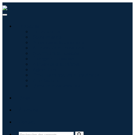
Industries
Informatique
Soins de santé
Machines et équipements
Automobile et transports
Nourriture et boissons
Énergie et puissance
Aérospatiale et défense
Agriculture
Produits chimiques et matériaux
Architecture
Biens de consommation
Blogs
À propos
Contact