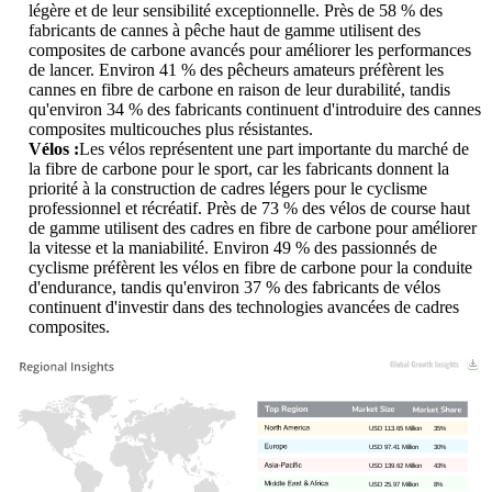
légère et de leur sensibilité exceptionnelle. Près de 58 % des
fabricants de cannes à pêche haut de gamme utilisent des
composites de carbone avancés pour améliorer les performances
de lancer. Environ 41 % des pêcheurs amateurs préfèrent les
cannes en fibre de carbone en raison de leur durabilité, tandis
qu'environ 34 % des fabricants continuent d'introduire des cannes
composites multicouches plus résistantes.
Vélos :
Les vélos représentent une part importante du marché de
la fibre de carbone pour le sport, car les fabricants donnent la
priorité à la construction de cadres légers pour le cyclisme
professionnel et récréatif. Près de 73 % des vélos de course haut
de gamme utilisent des cadres en fibre de carbone pour améliorer
la vitesse et la maniabilité. Environ 49 % des passionnés de
cyclisme préfèrent les vélos en fibre de carbone pour la conduite
d'endurance, tandis qu'environ 37 % des fabricants de vélos
continuent d'investir dans des technologies avancées de cadres
composites.
USD 113.65 Million
35%
USD 97.41 Million
30%
USD 139.62 Million
43%
USD 25.97 Million
8%