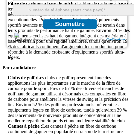
Fibre de carbone à base de pitch :
La fibre de carbone à base de
terrain est de plus en plus utilisée pour les équipements sportifs
nécessitant une rigidité et une stabilité dimensionnelle
exceptionnelles. Près de 31 % des fabricants d'équipements
Soumettre
sportifs avancés utilisent des composites à base de terrain dans
leurs produits de performance haut de gamme. Environ 24 % des
équipements cyclistes haut de gamme intègrent des matériaux à
Nous garantissons la confidentialité totale de vos données personnelles.
Confidentialité
base de terrain pour une rigidité améliorée, tandis qu'environ 19
% des fabricants continuent d'augmenter leur production pour
répondre à la demande croissante d'équipements sportifs ultra-
légers.
Par candidature
Clubs de golf :
Les clubs de golf représentent l'une des
applications les plus importantes sur le marché de la fibre de
carbone pour le sport. Près de 67 % des drivers et manches de
golf haut de gamme utilisent désormais des composites en fibre
de carbone pour améliorer la vitesse de swing et la précision des
tirs. Environ 52 % des golfeurs professionnels préfèrent les
équipements légers en fibre de carbone, tandis qu'environ 39 %
des lancements de nouveaux produits se concentrent sur une
meilleure répartition du poids et une meilleure stabilité du club.
Cannes à pêche :
Les cannes à pêche en fibre de carbone
continuent de gagner en popularité en raison de leur structure