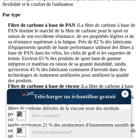
flexibilité et le confort de l'utilisateur.
Par type
Fibre de carbone à base de PAN :
La fibre de carbone à base de
PAN domine le marché de la fibre de carbone pour le sport en
raison de son excellente résistance, de ses propriétés légères et de
sa résistance supérieure à la fatigue. Près de 82 % des fabricants
d'équipements sportifs de haute performance utilisent des fibres à
base de PAN dans les vélos, les clubs de golf et les raquettes de
tennis. Environ 63 % des produits de sport haut de gamme
intègrent ce matériau en raison de sa grande durabilité, tandis
qu'environ 45 % des fabricants continuent d'investir dans des
technologies de traitement améliorées pour améliorer la qualité
des produits.
Fibre de carbone à base de viscose :
La fibre de carbone à base
de viscose est utilisée dans certaines applications sportives où la
×
Télécharger un échantillon gratuit
flexibilité et la stabilité thermique sont essentielles. Environ 18 %
des fabricants d'équipements sportifs spécialisés utilisent des
fibres de carbone dérivées de la viscose pour des produits
personnalisés. Près de 27 % des projets de recherche se
concentrent sur l'amélioration de ses performances mécaniques,
tandis qu'environ 21 % des producteurs d'équipements sportifs de
niche préfèrent ce matériau pour des produits récréatifs spécialisés
nécessitant une flexibilité accrue et une construction légère.