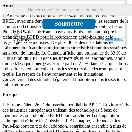
Amérique du Nord
L’Amérique du Nord représente 29 % du marché mondial du
BPED, avec une demande principalement tirée par les secteurs de la
Soumettre
chimie, de la transformation alimentaire et du traitement de l’eau.
Plus de 58 % des fabricants basés aux États-Unis ont intégré les
technologies BPED pour la récupération acido-basique et le
Nous garantissons la confidentialité totale de vos données personnelles.
Confidentialité
recyclage des eaux usées. De plus, 46 % des installations de
traitement de l’eau de la région utilisent le BPED pour les systèmes
sans rejet de liquide. Le Canada affiche une croissance de 33 % de
l'utilisation du BPED dans les universités et les laboratoires, tandis
que le Mexique émerge avec une part de 21 % dans les applications
industrielles, en particulier dans les secteurs de l'électronique et du
textile. Le respect de l’environnement et les incitations
gouvernementales stimulent également l’adoption dans les secteurs
public et privé.
Europe
L’Europe détient 26 % du marché mondial du BPED. Environ 61 %
des industries européennes utilisant des technologies à base de
membranes ont adopté le BPED pour améliorer la récupération
chimique et réduire les émissions. L'Allemagne, la France et les
Pays-Bas sont en tête de l'adoption, contribuant ensemble à plus de
68 % de la demande de BPED dans la région. Environ 49 % des