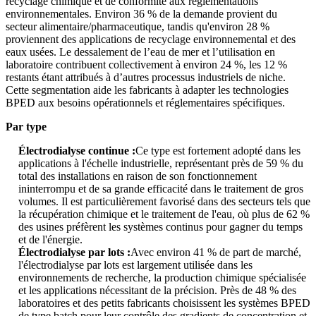
recyclage chimique et de conformité aux réglementations
environnementales. Environ 36 % de la demande provient du
secteur alimentaire/pharmaceutique, tandis qu'environ 28 %
proviennent des applications de recyclage environnemental et des
eaux usées. Le dessalement de l’eau de mer et l’utilisation en
laboratoire contribuent collectivement à environ 24 %, les 12 %
restants étant attribués à d’autres processus industriels de niche.
Cette segmentation aide les fabricants à adapter les technologies
BPED aux besoins opérationnels et réglementaires spécifiques.
Par type
Électrodialyse continue :
Ce type est fortement adopté dans les
applications à l'échelle industrielle, représentant près de 59 % du
total des installations en raison de son fonctionnement
ininterrompu et de sa grande efficacité dans le traitement de gros
volumes. Il est particulièrement favorisé dans des secteurs tels que
la récupération chimique et le traitement de l'eau, où plus de 62 %
des usines préfèrent les systèmes continus pour gagner du temps
et de l'énergie.
Électrodialyse par lots :
Avec environ 41 % de part de marché,
l'électrodialyse par lots est largement utilisée dans les
environnements de recherche, la production chimique spécialisée
et les applications nécessitant de la précision. Près de 48 % des
laboratoires et des petits fabricants choisissent les systèmes BPED
de type batch pour leur contrôle des gradients de concentration et