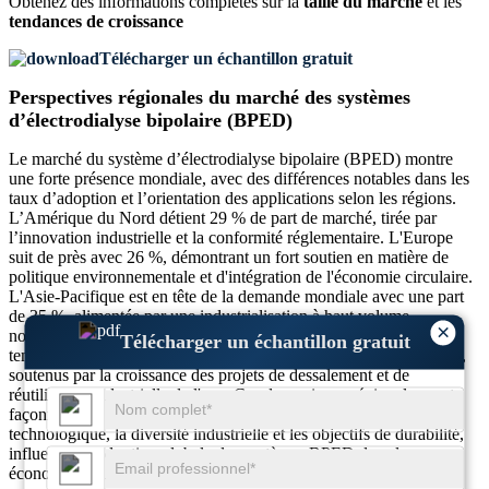
Obtenez des informations complètes sur la
taille du marché
et les
tendances de croissance
Télécharger un échantillon gratuit
Perspectives régionales du marché des systèmes
d’électrodialyse bipolaire (BPED)
Le marché du système d’électrodialyse bipolaire (BPED) montre
une forte présence mondiale, avec des différences notables dans les
taux d’adoption et l’orientation des applications selon les régions.
L’Amérique du Nord détient 29 % de part de marché, tirée par
l’innovation industrielle et la conformité réglementaire. L'Europe
suit de près avec 26 %, démontrant un fort soutien en matière de
politique environnementale et d'intégration de l'économie circulaire.
L'Asie-Pacifique est en tête de la demande mondiale avec une part
de 35 %, alimentée par une industrialisation à haut volume,
×
notamment en Chine, au Japon et en Corée du Sud. Pendant ce
Télécharger un échantillon gratuit
temps, le Moyen-Orient et l'Afrique contribuent aux 10 % restants,
soutenus par la croissance des projets de dessalement et de
réutilisation industrielle de l'eau. Ces dynamiques régionales sont
façonnées par les cadres réglementaires locaux, la préparation
technologique, la diversité industrielle et les objectifs de durabilité,
influençant l'adoption globale des systèmes BPED dans les
économies établies et émergentes.