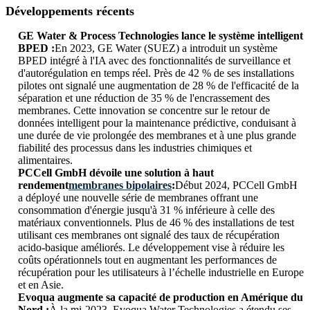
Développements récents
GE Water & Process Technologies lance le système intelligent
BPED :
En 2023, GE Water (SUEZ) a introduit un système
BPED intégré à l'IA avec des fonctionnalités de surveillance et
d'autorégulation en temps réel. Près de 42 % de ses installations
pilotes ont signalé une augmentation de 28 % de l'efficacité de la
séparation et une réduction de 35 % de l'encrassement des
membranes. Cette innovation se concentre sur le retour de
données intelligent pour la maintenance prédictive, conduisant à
une durée de vie prolongée des membranes et à une plus grande
fiabilité des processus dans les industries chimiques et
alimentaires.
PCCell GmbH dévoile une solution à haut
rendement
membranes bipolaires
:
Début 2024, PCCell GmbH
a déployé une nouvelle série de membranes offrant une
consommation d'énergie jusqu'à 31 % inférieure à celle des
matériaux conventionnels. Plus de 46 % des installations de test
utilisant ces membranes ont signalé des taux de récupération
acido-basique améliorés. Le développement vise à réduire les
coûts opérationnels tout en augmentant les performances de
récupération pour les utilisateurs à l’échelle industrielle en Europe
et en Asie.
Evoqua augmente sa capacité de production en Amérique du
Nord :
À la mi-2023, Evoqua Water Technologies a étendu ses