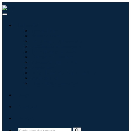
Industries
Informatique
Soins de santé
Machines et équipements
Automobile et transports
Nourriture et boissons
Énergie et puissance
Aérospatiale et défense
Agriculture
Produits chimiques et matériaux
Architecture
Biens de consommation
Blogs
À propos
Contact