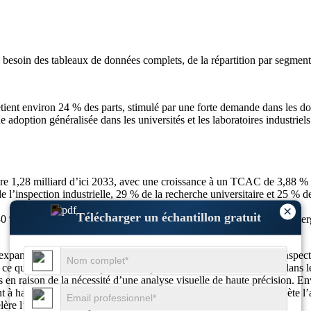
i besoin des
tableaux de données complets, de la répartition par segment 
ent environ 24 % des parts, stimulé par une forte demande dans les dom
option généralisée dans les universités et les laboratoires industriel
dre 1,28 milliard d’ici 2033, avec une croissance à un TCAC de 3,88 % s
 l’inspection industrielle, 29 % de la recherche universitaire et 25 % 
×
Télécharger un échantillon gratuit
 % sont des modèles portables et 22 % intègrent des fonctionnalités er
pansion constante en raison de ses applications accrues dans l’inspect
ce qui les rend idéaux pour les inspections détaillées de surfaces dans 
en raison de la nécessité d’une analyse visuelle de haute précision. Env
nt à hauteur d’environ 22 % à la consommation globale, ce qui reflète 
lère l’innovation de produits sur les marchés mondiaux.