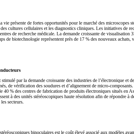
la vie présente de fortes opportunités pour le marché des microscopes sté
nce des cultures cellulaires et les diagnostics cliniques. Les initiatives
s centres de recherche médicale. La demande croissante de visualisation 
rtups de biotechnologie représentent près de 17 % des nouveaux achats, v
conducteurs
stimulé par la demande croissante des industries de l’électronique et 
més, de vérification des soudures et d’alignement de micro-composants. L
e 40 % des centres de fabrication de produits électroniques situés en A
nt à des unités stéréoscopiques haute résolution afin de répondre à des 
les secteurs.
 stéréoscopiques binoculaires est le coût élevé associé aux modèles ava