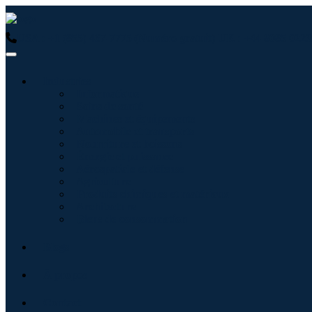
USA : +1 (855) 467-7775 (Numéro gratuit)
UK : +44 8085 0223
Industries
Informatique
Soins de santé
Machines et équipements
Automobile et transports
Nourriture et boissons
Énergie et puissance
Aérospatiale et défense
Agriculture
Produits chimiques et matériaux
Architecture
Biens de consommation
Blogs
À propos
Contact