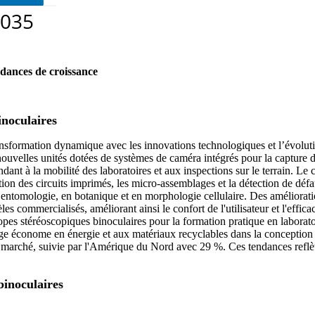
dances de croissance
inoculaires
sformation dynamique avec les innovations technologiques et l’évolutio
ouvelles unités dotées de systèmes de caméra intégrés pour la capture 
t à la mobilité des laboratoires et aux inspections sur le terrain. Le c
ection des circuits imprimés, les micro-assemblages et la détection de d
ntomologie, en botanique et en morphologie cellulaire. Des amélioratio
 commercialisés, améliorant ainsi le confort de l'utilisateur et l'effic
es stéréoscopiques binoculaires pour la formation pratique en laboratoi
irage économe en énergie et aux matériaux recyclables dans la conception
e marché, suivie par l'Amérique du Nord avec 29 %. Ces tendances reflète
inoculaires