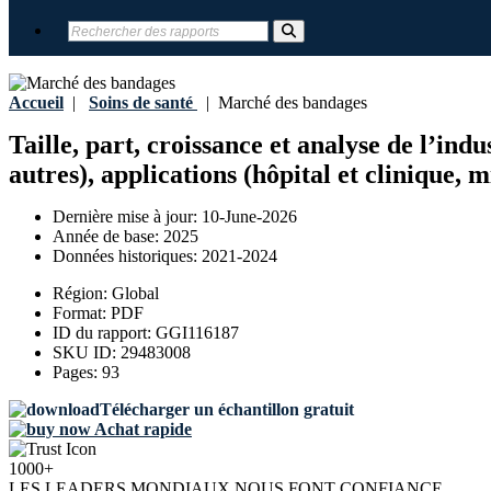
Accueil
|
Soins de santé
|
Marché des bandages
Taille, part, croissance et analyse de l’in
autres), applications (hôpital et clinique, m
Dernière mise à jour:
10-June-2026
Année de base:
2025
Données historiques:
2021-2024
Région:
Global
Format:
PDF
ID du rapport:
GGI116187
SKU ID:
29483008
Pages:
93
Télécharger un échantillon gratuit
Achat rapide
1000+
LES LEADERS MONDIAUX NOUS FONT CONFIANCE