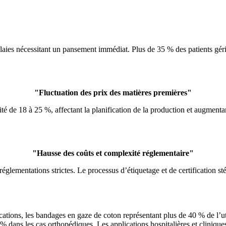
laies nécessitant un pansement immédiat. Plus de 35 % des patients géri
"Fluctuation des prix des matières premières"
é de 18 à 25 %, affectant la planification de la production et augmentant
"Hausse des coûts et complexité réglementaire"
réglementations strictes. Le processus d’étiquetage et de certification s
tions, les bandages en gaze de coton représentant plus de 40 % de l’ut
 % dans les cas orthopédiques. Les applications hospitalières et cliniq