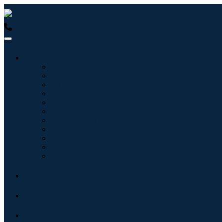
USA : +1 (855) 467-7775 (Numéro gratuit)
UK : +44 8085 0223
Industries
Informatique
Soins de santé
Machines et équipements
Automobile et transports
Nourriture et boissons
Énergie et puissance
Aérospatiale et défense
Agriculture
Produits chimiques et matériaux
Architecture
Biens de consommation
Blogs
À propos
Contact