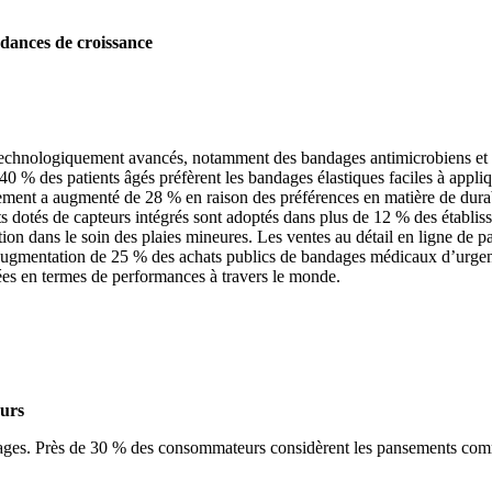
dances de croissance
echnologiquement avancés, notamment des bandages antimicrobiens et 
 40 % des patients âgés préfèrent les bandages élastiques faciles à appli
nement a augmenté de 28 % en raison des préférences en matière de dura
ts dotés de capteurs intégrés sont adoptés dans plus de 12 % des établi
ion dans le soin des plaies mineures. Les ventes au détail en ligne d
augmentation de 25 % des achats publics de bandages médicaux d’urgen
isées en termes de performances à travers le monde.
ours
andages. Près de 30 % des consommateurs considèrent les pansements com