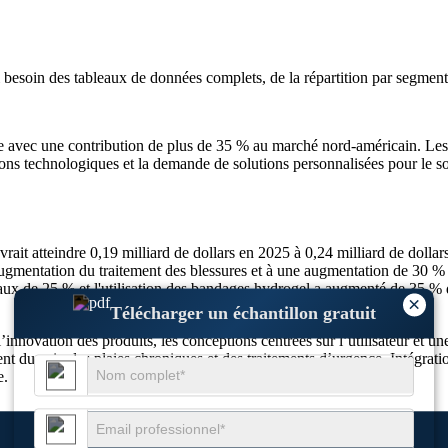
i besoin des
tableaux de données complets, de la répartition par segment 
e avec une contribution de plus de 35 % au marché nord-américain. Les
ations technologiques et la demande de solutions personnalisées pour le s
evrait atteindre 0,19 milliard de dollars en 2025 à 0,24 milliard de dol
ugmentation du traitement des blessures et à une augmentation de 30 % d
ux de 25 % et l'utilisation des bandages hydrogel a augmenté de 35 % d
×
Télécharger un échantillon gratuit
ovation des produits, les conceptions centrées sur l’utilisateur et une u
nt du soin des plaies chroniques et des traitements d’urgence. Intégrat
e.