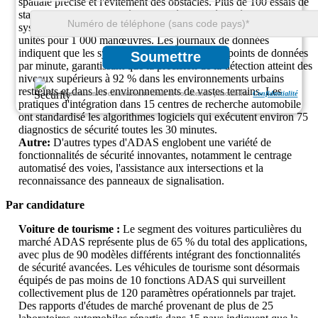
spatiale précise et l'évitement des obstacles. Plus de 100 essais de
stationnement ont montré que les véhicules équipés de ces
systèmes peuvent réduire les incidents de stationnement de 55
unités pour 1 000 manœuvres. Les journaux de données
indiquent que les systèmes traitent plus de 500 points de données
Soumettre
par minute, garantissant que la précision de la détection atteint des
niveaux supérieurs à 92 % dans les environnements urbains
restreints et dans les environnements de vastes terrains. Les
Nous garantissons la confidentialité totale de vos données personnelles.
Confidentialité
pratiques d'intégration dans 15 centres de recherche automobile
ont standardisé les algorithmes logiciels qui exécutent environ 75
diagnostics de sécurité toutes les 30 minutes.
Autre:
D'autres types d'ADAS englobent une variété de
fonctionnalités de sécurité innovantes, notamment le centrage
automatisé des voies, l'assistance aux intersections et la
reconnaissance des panneaux de signalisation.
Par candidature
Voiture de tourisme :
Le segment des voitures particulières du
marché ADAS représente plus de 65 % du total des applications,
avec plus de 90 modèles différents intégrant des fonctionnalités
de sécurité avancées. Les véhicules de tourisme sont désormais
équipés de pas moins de 10 fonctions ADAS qui surveillent
collectivement plus de 120 paramètres opérationnels par trajet.
Des rapports d'études de marché provenant de plus de 25