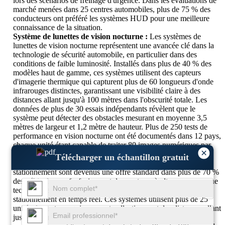
lors des scénarios de freinage d'urgence. Dans les évaluations de
marché menées dans 25 centres automobiles, plus de 75 % des
conducteurs ont préféré les systèmes HUD pour une meilleure
connaissance de la situation.
Système de lunettes de vision nocturne :
Les systèmes de
lunettes de vision nocturne représentent une avancée clé dans la
technologie de sécurité automobile, en particulier dans des
conditions de faible luminosité. Installés dans plus de 40 % des
modèles haut de gamme, ces systèmes utilisent des capteurs
d'imagerie thermique qui capturent plus de 60 longueurs d'onde
infrarouges distinctes, garantissant une visibilité claire à des
distances allant jusqu'à 100 mètres dans l'obscurité totale. Les
données de plus de 30 essais indépendants révèlent que le
système peut détecter des obstacles mesurant en moyenne 3,5
mètres de largeur et 1,2 mètre de hauteur. Plus de 250 tests de
performance en vision nocturne ont été documentés dans 12 pays,
chaque unité étant capable de traiter 80 images numériques par
×
seconde.
Télécharger un échantillon gratuit
Système d'aide au stationnement :
Les systèmes d'aide au
stationnement sont devenus une offre standard dans plus de 70 %
des véhicules neufs, fusionnant des capteurs à ultrasons avec une
technologie d'imagerie avancée pour fournir des conseils de
stationnement en temps réel. Ces systèmes utilisent plus de 25
unités de capteurs qui couvrent collectivement des distances allant
jusqu'à 10 mètres autour du véhicule, permettant une détection