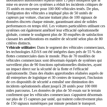
laboratoires automobiles répartis dans 15 pays indiquent que la
mise en œuvre de ces systèmes a réduit les incidents critiques de
35 unités en moyenne pour 100 000 véhicules testés. De plus,
l'intégration des véhicules a impliqué plus de 50 unités de
capteurs par voiture, chacune traitant plus de 100 signaux de
données discrets chaque minute, garantissant ainsi de solides
performances en temps réel. Les voitures particulières utilisant ces
systèmes ont également amélioré leur efficacité opérationnelle
globale, comme le soulignent plus de 30 enquêtes de satisfaction
classant les améliorations en matière de sécurité selon plus de 80
critères distincts.
Véhicule utilitaire:
Dans le segment des véhicules commerciaux,
les technologies ADAS ont été intégrées dans près de 55 % des
flottes commerciales dans le monde. Plus de 70 modèles de
véhicules commerciaux sont désormais équipés de systèmes qui
surveillent plus de 90 fonctions opérationnelles distinctes, ayant
un impact direct sur la sécurité de la flotte et l'efficacité
opérationnelle. Dans des études approfondies réalisées auprès de
40 entreprises de logistique et 30 centres de transport, l'inclusion
de ces dispositifs de sécurité a entraîné une diminution des
incidents opérationnels allant jusqu'à 28 unités pour 100 000
miles parcourus. Les données de plus de 50 essais sur le terrain
confirment que les véhicules commerciaux s'appuient désormais
sur plus de 15 capteurs par unité, qui traitent collectivement plus
de 150 signaux numériques par minute pendant le transport.