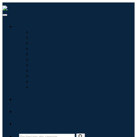
Industries
Informatique
Soins de santé
Machines et équipements
Automobile et transports
Nourriture et boissons
Énergie et puissance
Aérospatiale et défense
Agriculture
Produits chimiques et matériaux
Architecture
Biens de consommation
Blogs
À propos
Contact