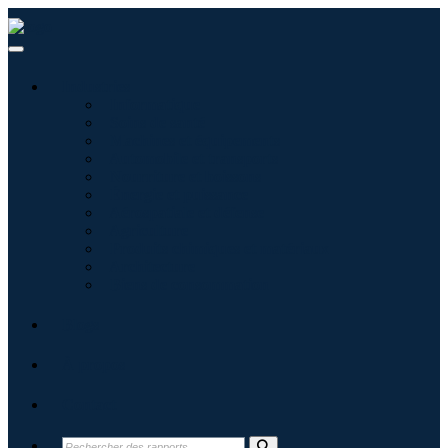
Industries
Informatique
Soins de santé
Machines et équipements
Automobile et transports
Nourriture et boissons
Énergie et puissance
Aérospatiale et défense
Agriculture
Produits chimiques et matériaux
Architecture
Biens de consommation
Blogs
À propos
Contact