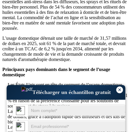
essentielles anti-stress dans les diffuseurs, les sprays et les rituels de
bien-être personnel. Plus de 54 % des consommateurs utilisent des
huiles essentielles à des fins de relaxation à domicile et de bien-être
mental. La commodité de l’achat en ligne et la sensibilisation au
bien-être en matière de santé mentale favorisent une adoption plus
poussée.
L'usage domestique détenait une taille de marché de 31,57 millions
de dollars en 2025, soit 61 % de la part de marché totale, et devrait
croître à un TCAC de 6,2 % jusqu'en 2034, alimenté par les
changements de mode de vie et la demande croissante de produits
naturels d'aromathérapie domestique.
Principaux pays dominants dans le segment de l’usage
domestique
Les États-Unis sont en tête du segment de l’usage domestique
×
avec une taille de marché de 8,49 millions de dollars en 2025,
Télécharger un échantillon gratuit
détenant une part de 27 % et devraient croître à un TCAC de 6,1
% en raison de la préférence croissante pour les solutions de
soulagement du stress à la maison.
La Chine représentait une part de 23 %, évaluée à 7,26 millions
de dollars, grâce à l'adoption rapide des diffuseurs et des kits de
bien-être.
Le Royaume-Uni détenait une part de 17 %, totalisant 5,36