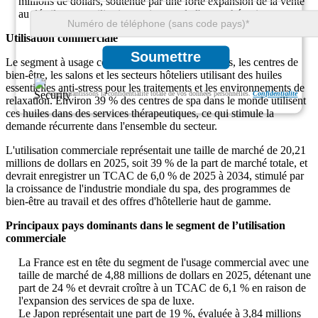
millions de dollars, soutenue par une forte expansion de la vente
au détail et une utilisation croissante de l'aromathérapie.
Utilisation commerciale
Soumettre
Le segment à usage commercial comprend les spas, les centres de
bien-être, les salons et les secteurs hôteliers utilisant des huiles
essentielles anti-stress pour les traitements et les environnements de
Nous garantissons la confidentialité totale de vos données personnelles.
Confidentialité
relaxation. Environ 39 % des centres de spa dans le monde utilisent
ces huiles dans des services thérapeutiques, ce qui stimule la
demande récurrente dans l'ensemble du secteur.
L'utilisation commerciale représentait une taille de marché de 20,21
millions de dollars en 2025, soit 39 % de la part de marché totale, et
devrait enregistrer un TCAC de 6,0 % de 2025 à 2034, stimulé par
la croissance de l'industrie mondiale du spa, des programmes de
bien-être au travail et des offres d'hôtellerie haut de gamme.
Principaux pays dominants dans le segment de l’utilisation
commerciale
La France est en tête du segment de l'usage commercial avec une
taille de marché de 4,88 millions de dollars en 2025, détenant une
part de 24 % et devrait croître à un TCAC de 6,1 % en raison de
l'expansion des services de spa de luxe.
Le Japon représentait une part de 19 %, évaluée à 3,84 millions