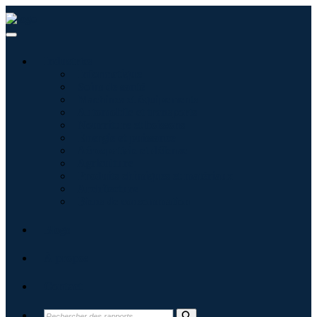
Industries
Informatique
Soins de santé
Machines et équipements
Automobile et transports
Nourriture et boissons
Énergie et puissance
Aérospatiale et défense
Agriculture
Produits chimiques et matériaux
Architecture
Biens de consommation
Blogs
À propos
Contact