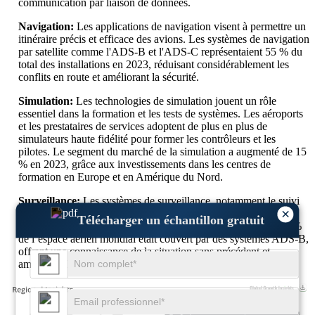
communication par liaison de données.
Navigation:
Les applications de navigation visent à permettre un
itinéraire précis et efficace des avions. Les systèmes de navigation
par satellite comme l'ADS-B et l'ADS-C représentaient 55 % du
total des installations en 2023, réduisant considérablement les
conflits en route et améliorant la sécurité.
Simulation:
Les technologies de simulation jouent un rôle
essentiel dans la formation et les tests de systèmes. Les aéroports
et les prestataires de services adoptent de plus en plus de
simulateurs haute fidélité pour former les contrôleurs et les
pilotes. Le segment du marché de la simulation a augmenté de 15
% en 2023, grâce aux investissements dans les centres de
formation en Europe et en Amérique du Nord.
Surveillance:
Les systèmes de surveillance, notamment le suivi
×
par radar et par satellite, sont essentiels pour surveiller les
Télécharger un échantillon gratuit
mouvements des avions en temps réel. D’ici 2023, plus de 85 %
de l’espace aérien mondial était couvert par des systèmes ADS-B,
offrant une connaissance de la situation sans précédent et
améliorant les temps de réponse aux incidents.