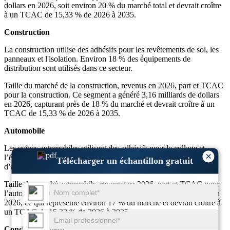
dollars en 2026, soit environ 20 % du marché total et devrait croître
à un TCAC de 15,33 % de 2026 à 2035.
Construction
La construction utilise des adhésifs pour les revêtements de sol, les
panneaux et l'isolation. Environ 18 % des équipements de
distribution sont utilisés dans ce secteur.
Taille du marché de la construction, revenus en 2026, part et TCAC
pour la construction. Ce segment a généré 3,16 milliards de dollars
en 2026, capturant près de 18 % du marché et devrait croître à un
TCAC de 15,33 % de 2026 à 2035.
Automobile
Les usines automobiles utilisent des adhésifs pour le collage et
×
l’étanchéité. Environ 17 % des équipements de distribution
Télécharger un échantillon gratuit
d’adhésifs sont utilisés dans l’assemblage de véhicules.
Taille du marché automobile, revenus en 2026, part et TCAC pour
l’automobile. Cette application détenait 3,16 milliards de dollars en
2026, ce qui représente environ 17 % du marché et devrait croître à
un TCAC de 15,33 % de 2026 à 2035.
Conditionnement