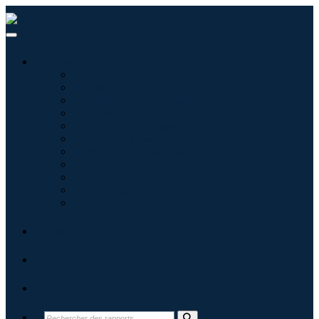
Industries
Informatique
Soins de santé
Machines et équipements
Automobile et transports
Nourriture et boissons
Énergie et puissance
Aérospatiale et défense
Agriculture
Produits chimiques et matériaux
Architecture
Biens de consommation
Blogs
À propos
Contact