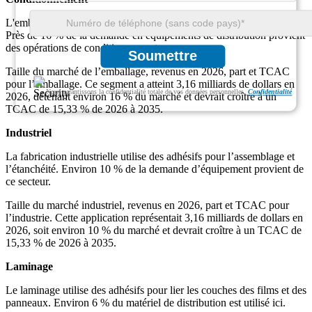
L'emballage repose sur des adhésifs pour les étiquettes et les cartons.
Près de 16 % de la demande en équipements de distribution provient
des opérations de conditionnement.
Soumettre
Taille du marché de l’emballage, revenus en 2026, part et TCAC
pour l’emballage. Ce segment a atteint 3,16 milliards de dollars en
Nous garantissons la confidentialité totale de vos données personnelles.
Confidentialité
2026, détenant environ 16 % du marché et devrait croître à un
TCAC de 15,33 % de 2026 à 2035.
Industriel
La fabrication industrielle utilise des adhésifs pour l’assemblage et
l’étanchéité. Environ 10 % de la demande d’équipement provient de
ce secteur.
Taille du marché industriel, revenus en 2026, part et TCAC pour
l’industrie. Cette application représentait 3,16 milliards de dollars en
2026, soit environ 10 % du marché et devrait croître à un TCAC de
15,33 % de 2026 à 2035.
Laminage
Le laminage utilise des adhésifs pour lier les couches des films et des
panneaux. Environ 6 % du matériel de distribution est utilisé ici.