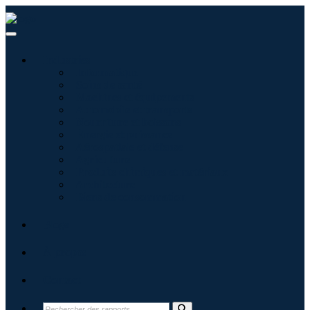
Industries
Informatique
Soins de santé
Machines et équipements
Automobile et transports
Nourriture et boissons
Énergie et puissance
Aérospatiale et défense
Agriculture
Produits chimiques et matériaux
Architecture
Biens de consommation
Blogs
À propos
Contact