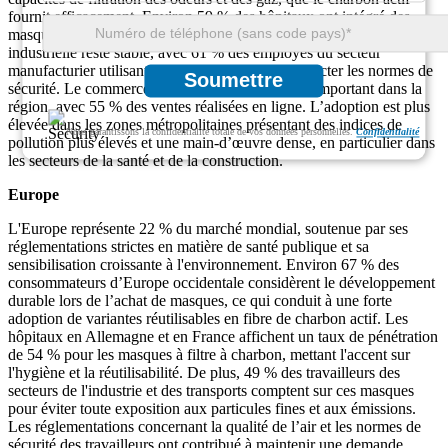
fournit efficacement. Environ 59 % des hôpitaux ont intégré des
masques au charbon actif dans leur EPI standard. La demande
industrielle reste stable, avec 61 % des employés du secteur
manufacturier utilisant de tels masques pour respecter les normes de
Soumettre
sécurité. Le commerce électronique joue un rôle important dans la
région, avec 55 % des ventes réalisées en ligne. L’adoption est plus
élevée dans les zones métropolitaines présentant des indices de
Nous garantissons la confidentialité totale de vos données personnelles.
Confidentialité
pollution plus élevés et une main-d’œuvre dense, en particulier dans
les secteurs de la santé et de la construction.
Europe
L'Europe représente 22 % du marché mondial, soutenue par ses
réglementations strictes en matière de santé publique et sa
sensibilisation croissante à l'environnement. Environ 67 % des
consommateurs d’Europe occidentale considèrent le développement
durable lors de l’achat de masques, ce qui conduit à une forte
adoption de variantes réutilisables en fibre de charbon actif. Les
hôpitaux en Allemagne et en France affichent un taux de pénétration
de 54 % pour les masques à filtre à charbon, mettant l'accent sur
l'hygiène et la réutilisabilité. De plus, 49 % des travailleurs des
secteurs de l'industrie et des transports comptent sur ces masques
pour éviter toute exposition aux particules fines et aux émissions.
Les réglementations concernant la qualité de l’air et les normes de
sécurité des travailleurs ont contribué à maintenir une demande