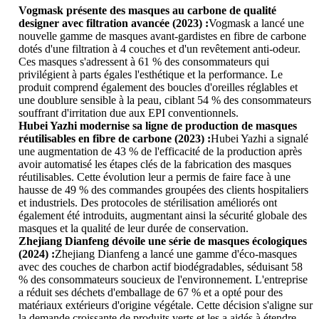
Vogmask présente des masques au carbone de qualité
designer avec filtration avancée (2023) :
Vogmask a lancé une
nouvelle gamme de masques avant-gardistes en fibre de carbone
dotés d'une filtration à 4 couches et d'un revêtement anti-odeur.
Ces masques s'adressent à 61 % des consommateurs qui
privilégient à parts égales l'esthétique et la performance. Le
produit comprend également des boucles d'oreilles réglables et
une doublure sensible à la peau, ciblant 54 % des consommateurs
souffrant d'irritation due aux EPI conventionnels.
Hubei Yazhi modernise sa ligne de production de masques
réutilisables en fibre de carbone (2023) :
Hubei Yazhi a signalé
une augmentation de 43 % de l'efficacité de la production après
avoir automatisé les étapes clés de la fabrication des masques
réutilisables. Cette évolution leur a permis de faire face à une
hausse de 49 % des commandes groupées des clients hospitaliers
et industriels. Des protocoles de stérilisation améliorés ont
également été introduits, augmentant ainsi la sécurité globale des
masques et la qualité de leur durée de conservation.
Zhejiang Dianfeng dévoile une série de masques écologiques
(2024) :
Zhejiang Dianfeng a lancé une gamme d'éco-masques
avec des couches de charbon actif biodégradables, séduisant 58
% des consommateurs soucieux de l'environnement. L'entreprise
a réduit ses déchets d'emballage de 67 % et a opté pour des
matériaux extérieurs d'origine végétale. Cette décision s'aligne sur
la demande croissante de produits verts et les a aidés à étendre