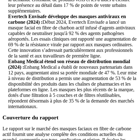
leur présence au détail dans 17 % de points de vente urbains
supplémentaires.
Evertech Envisafe développe des masques antiviraux en
carbone (2024) :
Début 2024, Evertech Envisafe a lancé un
masque facial en fibre de charbon actif infusé d'agents antiviraux
capables de neutraliser jusqu'à 92 % des agents pathogènes
aéroportés. Les essais cliniques ont rapporté une augmentation de
69 % de la résistance virale par rapport aux masques ordinaires.
Cette innovation s’adressait particulièrement aux professionnels
de la santé et aux travailleurs de première ligne.
Enbang Medical étend son réseau de distribution mondial
(2024) :
Enbang Medical a établi de nouveaux partenariats dans
12 pays, augmentant ainsi sa portée mondiale de 47 %. Leur mise
à niveau de distribution a permis une augmentation de 53 % de la
disponibilité des produits dans les chaînes de pharmacies et les
plateformes en ligne. Les masques les plus récents de la marque,
dotés d'une filtration à 5 couches et de filtres réutilisables,
répondent désormais à plus de 35 % de la demande des marchés
internationaux.
Couverture du rapport
Le rapport sur le marché des masques faciaux en fibre de carbone
actif fournit une analyse complète des conditions actuelles du
marché, segmentée par type, application et région. Il évalue les