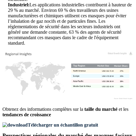
Industriel:
Les applications industrielles contribuent à hauteur de
29 % au marché. Environ 69 % des travailleurs des usines
manufacturières et chimiques utilisent ces masques pour éviter
l’inhalation de gaz nocifs et de particules fines. Les
réglementations de sécurité dans les secteurs industriels ont
généré une demande constante, 63 % des agents de sécurité
recommandant ces masques dans le cadre de l'équipement
standard.
USD 212.71 M
27%
USD 173.32 M
22%
USD 299.36 M
38%
USD 102.41 M
13%
Obtenez des informations complètes sur la
taille du marché
et les
tendances de croissance
Télécharger un échantillon gratuit
Perspectives régionales du marché des masques faciaux