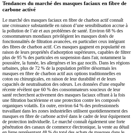
Tendances du marché des masques faciaux en fibre de
carbone activé
Le marché des masques faciaux en fibre de charbon actif connaît
une croissance substantielle en raison d’une sensibilisation accrue à
la pollution de l’air et aux problèmes de santé. Environ 68 % des
consommateurs mondiaux privilégient les masques dotés de
fonctionnalités de filtration avancées, en particulier ceux intégrant
des fibres de charbon actif. Ces masques gagnent en popularité en
raison de leurs propriétés d'adsorption supérieures, capables de filtrer
plus de 95 % des particules en suspension dans l'air, notamment la
poussière, la fumée, les allergènes et les gaz nocifs. Dans les régions
urbaines, plus de 72 % de la population préfère désormais les
masques en fibre de charbon actif aux options traditionnelles en
coton ou chirurgicales, en raison de leur durabilité et de leurs
capacités de neutralisation des odeurs. Les données d'une enquête
récente révèlent que 60 % des consommateurs soucieux de leur
santé recherchent activement des masques faciaux offrant à la fois
une filtration bactérienne et une protection contre les composés
organiques volatils. En outre, environ 64 % des professionnels
travaillant dans les zones industrielles utilisent quotidiennement des
masques en fibre de carbone activé dans le cadre de leur équipement
de protection individuelle. Le marché connaît également une forte
pénétration des canaux de commerce électronique, la vente au détail
en ligne représentant 48 % du total des achats de masques dans le