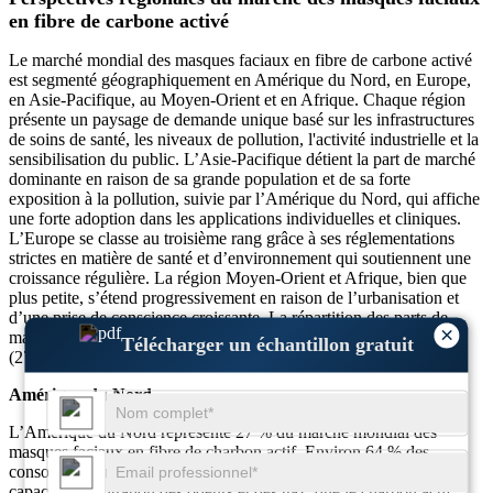
en fibre de carbone activé
Le marché mondial des masques faciaux en fibre de carbone activé
est segmenté géographiquement en Amérique du Nord, en Europe,
en Asie-Pacifique, au Moyen-Orient et en Afrique. Chaque région
présente un paysage de demande unique basé sur les infrastructures
de soins de santé, les niveaux de pollution, l'activité industrielle et la
sensibilisation du public. L’Asie-Pacifique détient la part de marché
dominante en raison de sa grande population et de sa forte
exposition à la pollution, suivie par l’Amérique du Nord, qui affiche
une forte adoption dans les applications individuelles et cliniques.
L’Europe se classe au troisième rang grâce à ses réglementations
strictes en matière de santé et d’environnement qui soutiennent une
croissance régulière. La région Moyen-Orient et Afrique, bien que
plus petite, s’étend progressivement en raison de l’urbanisation et
d’une prise de conscience croissante. La répartition des parts de
×
marché est la suivante : Asie-Pacifique (38 %), Amérique du Nord
Télécharger un échantillon gratuit
(27 %), Europe (22 %) et Moyen-Orient et Afrique (13 %).
Amérique du Nord
L’Amérique du Nord représente 27 % du marché mondial des
masques faciaux en fibre de charbon actif. Environ 64 % des
consommateurs aux États-Unis préfèrent les masques dotés de
capacités de filtration des odeurs et des gaz, que le charbon actif