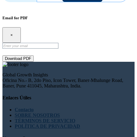
Email for PDF
×
Download PDF
Global Growth Insights
Oficina No.- B, 2do Piso, Icon Tower, Baner-Mhalunge Road,
Baner, Pune 411045, Maharashtra, India.
Enlaces Útiles
Contacto
SOBRE NOSOTROS
TÉRMINOS DE SERVICIO
POLÍTICA DE PRIVACIDAD