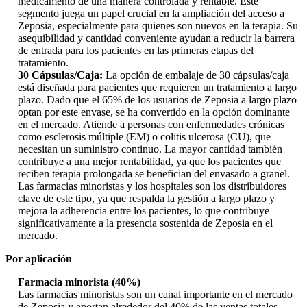
medicamento de una manera controlada y rentable. Este
segmento juega un papel crucial en la ampliación del acceso a
Zeposia, especialmente para quienes son nuevos en la terapia. Su
asequibilidad y cantidad conveniente ayudan a reducir la barrera
de entrada para los pacientes en las primeras etapas del
tratamiento.
30 Cápsulas/Caja:
La opción de embalaje de 30 cápsulas/caja
está diseñada para pacientes que requieren un tratamiento a largo
plazo. Dado que el 65% de los usuarios de Zeposia a largo plazo
optan por este envase, se ha convertido en la opción dominante
en el mercado. Atiende a personas con enfermedades crónicas
como esclerosis múltiple (EM) o colitis ulcerosa (CU), que
necesitan un suministro continuo. La mayor cantidad también
contribuye a una mejor rentabilidad, ya que los pacientes que
reciben terapia prolongada se benefician del envasado a granel.
Las farmacias minoristas y los hospitales son los distribuidores
clave de este tipo, ya que respalda la gestión a largo plazo y
mejora la adherencia entre los pacientes, lo que contribuye
significativamente a la presencia sostenida de Zeposia en el
mercado.
Por aplicación
Farmacia minorista (40%)
Las farmacias minoristas son un canal importante en el mercado
de Zeposia y aportan alrededor del 40% de las ventas totales.