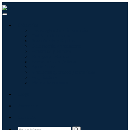
Industrias
Tecnologías de la información
Cuidado de la salud
Maquinaria y Equipo
Automoción y transporte
Alimentos y bebidas
Energía y potencia
Aeroespacial y Defensa
Agricultura
Productos químicos y materiales
Arquitectura
Bienes de consumo
Blogs
Acerca de
Contacto