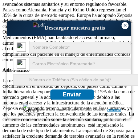
avanzados sistemas sanitarios y su entorno regulatorio favorable.
Países como Alemania, Francia y el Reino Unido representan el
35% de la cuota de mercado europeo. Europa ha adoptado Zeposia
debido a su administración oral y su eficacia comprobada, lo que la
×
convierte en la opción preferida para los pacientes autoinmunes.
Descargar muestra gratis
Organismos reguladores como la Agencia Europea de
Medicamentos (EMA) han facilitado el acceso al fármaco,
aumentando su disponibilidad. La adopción también es alta debido
al enfoque del continente en mejorar la comodidad y el
cumplimiento del paciente en el manejo de enfermedades crónicas
como la EM y la CU.
Asia-Pacífico
La región de Asia y el Pacífico está presenciando un rápido
crecimiento en el mercado de Zeposia, con países como China e
India liderando la expansión. La región aporta el 15% de la cuota de
Enviar
mercado general y la adopción está aumentando debido a las
mejoras en el acceso y la infraestructura de la atención médica.
Zeposia está ganando terreno, particularmente en áreas urbanas, ya
Garantizamos la total confidencialidad de sus datos personales.
Privacidad
que los pacientes prefieren la conveniencia de las terapias orales. La
creciente concienciación sobre la atención sanitaria, junto con el
aumento de las enfermedades autoinmunes, está impulsando la
demanda de este tipo de tratamientos. La capacidad de Zeposia para
satisfacer la creciente demanda de terapias avanzadas en la región es