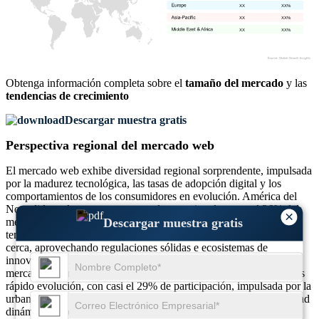
XX
XX%
XX
XX%
XX
XX%
Obtenga información completa sobre el
tamaño del mercado
y las
tendencias de crecimiento
Descargar muestra gratis
Perspectiva regional del mercado web
El mercado web exhibe diversidad regional sorprendente, impulsada
por la madurez tecnológica, las tasas de adopción digital y los
comportamientos de los consumidores en evolución. América del
Norte lidera el cargo, representando aproximadamente el 36% del
×
Descargar muestra gratis
mercado web global, respaldado por la transformación digital
temprana y las inversiones sustanciales de TI. Europa sigue de
cerca, aprovechando regulaciones sólidas e ecosistemas de
innovación para asegurar alrededor del 28% de la participación de
mercado. Mientras tanto, Asia-Pacific surge como la región de más
rápido evolución, con casi el 29% de participación, impulsada por la
urbanización, la proliferación de teléfonos inteligentes y la actividad
dinámica de comercio electrónico. Medio Oriente y África