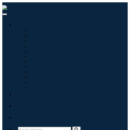
Industrias
Tecnologías de la información
Cuidado de la salud
Maquinaria y Equipo
Automoción y transporte
Alimentos y bebidas
Energía y potencia
Aeroespacial y Defensa
Agricultura
Productos químicos y materiales
Arquitectura
Bienes de consumo
Blogs
Acerca de
Contacto