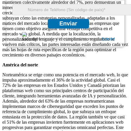
mantienen colectivamente alrededor del 7%, pero demuestran un
inmenso potencial futuro con planos de ciudades inteligentes y una
creciente digitalización empresarial. Estas dinámicas regionales
subrayan cómo las estrategias personalizadas, adaptadas a los
Enviar
matices del mercado local, son esenciales para las empresas que
tienen como objetivo asegurar una ventaja competitiva en el
mercado web global. A medida que la localización, la
personalización del lenguaje y el cumplimiento regulatorio se
Garantizamos la total confidencialidad de sus datos personales.
Privacidad
vuelven más críticos, las partes interesadas están diseñando cada vez
más las hojas de ruta específicas de la región para optimizar el
crecimiento en diversos paisajes económicos.
América del norte
Norteamérica se erige como una potencia en el mercado web, lo que
impulsa aproximadamente el 36% de la actividad global. Casi el
72% de las empresas en los Estados Unidos y Canadá priorizan las
plataformas web como sus principales centros de participación del
cliente, integrando herramientas avanzadas de IA y personalización.
Además, alrededor del 63% de las empresas norteamericanas
implementan marcos de ciberseguridad que exceden los puntos de
referencia de cumplimiento global, lo que subraya un enfoque
entusiasta en la protección de datos. La región también ve que casi
el 51% de las empresas invierten fuertemente en aplicaciones web
progresivas para garantizar experiencias omnicanal perfectas. Este