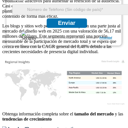
visualmente atractivos para aumentar la retención de la audiencia.
Casi el 46% de los propietarios de sitios web personales prefieren
plantillas personalizables y componentes interactivos para mostrar el
contenido de forma más eficaz.
Enviar
Los blogs y sitios web personales contribuyeron una parte justa al
mercado del diseño web en 2025 con una valoración de 56,17 mil
millones de dólares. Este segmento representó una porción
Garantizamos la total confidencialidad de sus datos personales.
Privacidad
mensurable de la participación de mercado total y se espera que
crezca en línea con la CAGR general del 8,48% debido a las
crecientes necesidades de presencia digital individual.
USD 21.33 Bn
35%
USD 17.06 Bn
28%
USD 15.23 Bn
25%
USD 7.31 Bn
12%
Obtenga información completa sobre el
tamaño del mercado
y las
tendencias de crecimiento