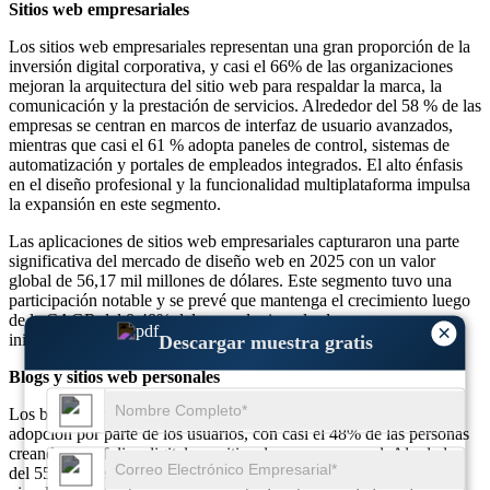
Sitios web empresariales
Los sitios web empresariales representan una gran proporción de la
inversión digital corporativa, y casi el 66% de las organizaciones
mejoran la arquitectura del sitio web para respaldar la marca, la
comunicación y la prestación de servicios. Alrededor del 58 % de las
empresas se centran en marcos de interfaz de usuario avanzados,
mientras que casi el 61 % adopta paneles de control, sistemas de
automatización y portales de empleados integrados. El alto énfasis
en el diseño profesional y la funcionalidad multiplataforma impulsa
la expansión en este segmento.
Las aplicaciones de sitios web empresariales capturaron una parte
significativa del mercado de diseño web en 2025 con un valor
global de 56,17 mil millones de dólares. Este segmento tuvo una
participación notable y se prevé que mantenga el crecimiento luego
de la CAGR del 8,48% del mercado, impulsada por mayores
×
iniciativas de transformación digital en todas las industrias.
Descargar muestra gratis
Blogs y sitios web personales
Los blogs y sitios web personales continúan mostrando una fuerte
adopción por parte de los usuarios, con casi el 48% de las personas
creando portafolios digitales o sitios de marca personal. Alrededor
del 55% de los creadores de contenido dependen de diseños