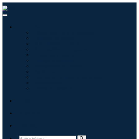
Industrias
Tecnologías de la información
Cuidado de la salud
Maquinaria y Equipo
Automoción y transporte
Alimentos y bebidas
Energía y potencia
Aeroespacial y Defensa
Agricultura
Productos químicos y materiales
Arquitectura
Bienes de consumo
Blogs
Acerca de
Contacto