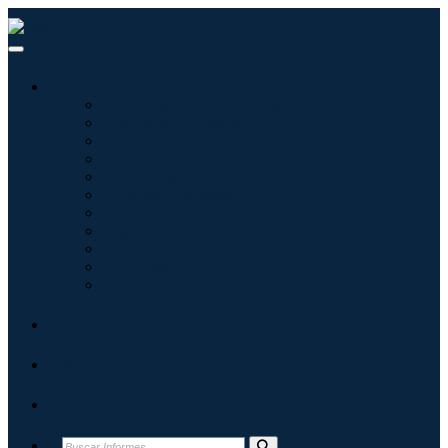
Industrias
Tecnologías de la información
Cuidado de la salud
Maquinaria y Equipo
Automoción y transporte
Alimentos y bebidas
Energía y potencia
Aeroespacial y Defensa
Agricultura
Productos químicos y materiales
Arquitectura
Bienes de consumo
Blogs
Acerca de
Contacto