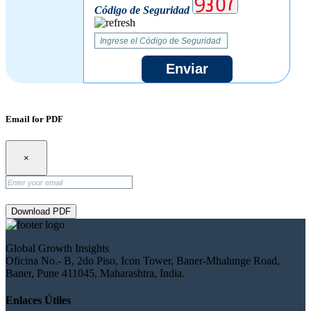
Código de Seguridad
Enviar
Email for PDF
×
Download PDF
Global Growth Insights
Oficina No.- B, 2do Piso, Icon Tower, Baner-Mhalunge Road,
Baner, Pune 411045, Maharashtra, India.
Enlaces Útiles