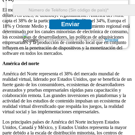
El mercado global de realidad virtual, valorado en 4.920 millones de
dólares en 2025, se distribuye regionalmente: América del Norte
capta el 38% de la participación, Asia-Pacífico el 34%, Europa el
Enviar
18% y Oriente Medio y África el 10%. El crecimiento regional está
determinado por los canales minoristas de electrónica de consumo,
los ecosistemas de desarrolladores, las políticas de adquisiciones
Garantizamos la total confidencialidad de sus datos personales.
Privacidad
empresariales y la producción de contenido local que en conjunto
influyen en la penetración de dispositivos y la monetización del
software en todos los mercados.
América del norte
América del Norte representa el 38% del mercado mundial de
realidad virtual, liderado por Estados Unidos, que se beneficia de un
fuerte gasto de los consumidores, ecosistemas de desarrolladores
avanzados y pruebas empresariales rápidas para capacitación y
colaboración remota. Las grandes inversiones en plataformas y la
actividad de los estudios de contenido impulsan un ecosistema de
realidad virtual diversificado que respalda los juegos, la realidad
virtual social y las implementaciones empresariales.
Los principales países de América del Norte incluyen Estados
Unidos, Canadá y México, y Estados Unidos representa la mayor
parte debido a la escala de distribución minorista, los centros de