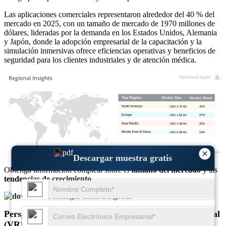
Las aplicaciones comerciales representaron alrededor del 40 % del
mercado en 2025, con un tamaño de mercado de 1970 millones de
dólares, lideradas por la demanda en los Estados Unidos, Alemania
y Japón, donde la adopción empresarial de la capacitación y la
simulación inmersivas ofrece eficiencias operativas y beneficios de
seguridad para los clientes industriales y de atención médica.
USD 2.76 Bn
41%
USD 1.82 Bn
27%
USD 1.48 Bn
22%
USD 0.68 Bn
10%
×
Descargar muestra gratis
Obtenga información completa sobre el
tamaño del mercado
y las
tendencias de crecimiento
Descargar muestra gratis
Perspectivas regionales del mercado de realidad virtual
(VR)