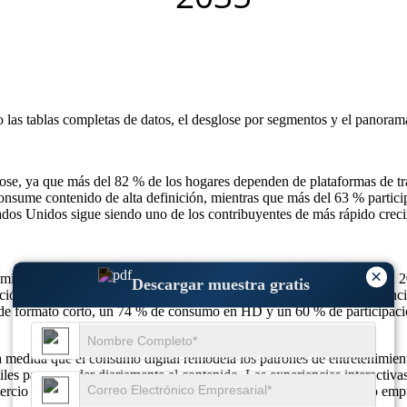
o las
tablas completas de datos, el desglose por segmentos y el panoram
e, ya que más del 82 % de los hogares dependen de plataformas de tran
onsume contenido de alta definición, mientras que más del 63 % partic
dos Unidos sigue siendo uno de los contribuyentes de más rápido crecim
×
mil millones de dólares en 2025 a 1613,13 mil millones de dólares en 
Descargar muestra gratis
ón digital, 68 % de uso de múltiples dispositivos y 64 % de preferenc
 de formato corto, un 74 % de consumo en HD y un 60 % de participació
medida que el consumo digital remodela los patrones de entretenimiento
iles para acceder diariamente al contenido. Las experiencias interacti
rcio en vivo, la transmisión educativa y las herramientas de video emp