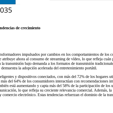
endencias de crecimiento
nsformadores impulsados ​​por cambios en los comportamientos de los co
 se atribuye ahora al consumo de streaming de vídeo, lo que refleja cuá
ren la transmisión bajo demanda a los formatos de transmisión tradiciona
 demuestra la adopción acelerada del entretenimiento portátil.
nteligentes y dispositivos conectados, con más del 72% de los hogares ut
e más del 64% de los consumidores interactúan con recomendaciones imp
mbién está aumentando y capta más del 58% de la participación de los 
unicación, lo que refleja su creciente relevancia comercial. Además, la
 y comercio electrónico. Estas tendencias refuerzan el dominio de la t