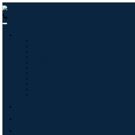
USA : +1 (855) 467-7775 (Llamada gratuita)
UK : +44 8085 02
Industrias
Tecnologías de la información
Cuidado de la salud
Maquinaria y Equipo
Automoción y transporte
Alimentos y bebidas
Energía y potencia
Aeroespacial y Defensa
Agricultura
Productos químicos y materiales
Arquitectura
Bienes de consumo
Blogs
Acerca de
Contacto