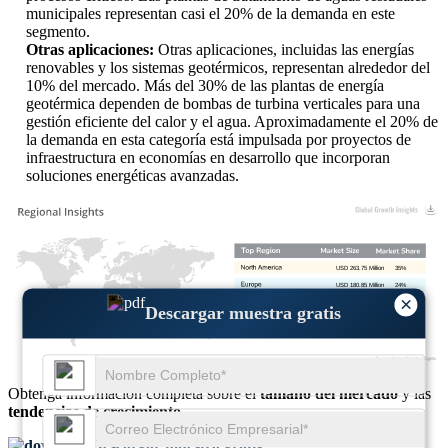
municipales representan casi el 20% de la demanda en este
segmento.
Otras aplicaciones:
Otras aplicaciones, incluidas las energías
renovables y los sistemas geotérmicos, representan alrededor del
10% del mercado. Más del 30% de las plantas de energía
geotérmica dependen de bombas de turbina verticales para una
gestión eficiente del calor y el agua. Aproximadamente el 20% de
la demanda en esta categoría está impulsada por proyectos de
infraestructura en economías en desarrollo que incorporan
soluciones energéticas avanzadas.
USD 263.75 Million
35%
USD 180.85 Million
24%
×
USD 233.60 Million
31%
Descargar muestra gratis
USD 75.35 Million
10%
Obtenga información completa sobre el
tamaño del mercado
y las
tendencias de crecimiento
Descargar muestra gratis