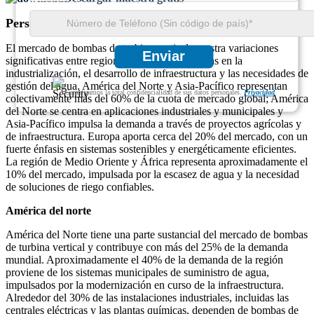
Perspectivas regionales
El mercado de bombas de turbina vertical muestra variaciones
Enviar
significativas entre regiones debido a diferencias en la
industrialización, el desarrollo de infraestructura y las necesidades de
gestión del agua. América del Norte y Asia-Pacífico representan
Garantizamos la total confidencialidad de sus datos personales.
Privacidad
colectivamente más del 60% de la cuota de mercado global; América
del Norte se centra en aplicaciones industriales y municipales y
Asia-Pacífico impulsa la demanda a través de proyectos agrícolas y
de infraestructura. Europa aporta cerca del 20% del mercado, con un
fuerte énfasis en sistemas sostenibles y energéticamente eficientes.
La región de Medio Oriente y África representa aproximadamente el
10% del mercado, impulsada por la escasez de agua y la necesidad
de soluciones de riego confiables.
América del norte
América del Norte tiene una parte sustancial del mercado de bombas
de turbina vertical y contribuye con más del 25% de la demanda
mundial. Aproximadamente el 40% de la demanda de la región
proviene de los sistemas municipales de suministro de agua,
impulsados ​​por la modernización en curso de la infraestructura.
Alrededor del 30% de las instalaciones industriales, incluidas las
centrales eléctricas y las plantas químicas, dependen de bombas de