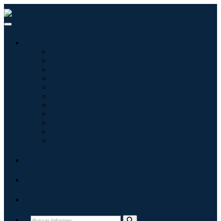
Industrias
Tecnologías de la información
Cuidado de la salud
Maquinaria y Equipo
Automoción y transporte
Alimentos y bebidas
Energía y potencia
Aeroespacial y Defensa
Agricultura
Productos químicos y materiales
Arquitectura
Bienes de consumo
Blogs
Acerca de
Contacto