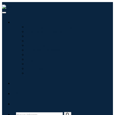
Industrias
Tecnologías de la información
Cuidado de la salud
Maquinaria y Equipo
Automoción y transporte
Alimentos y bebidas
Energía y potencia
Aeroespacial y Defensa
Agricultura
Productos químicos y materiales
Arquitectura
Bienes de consumo
Blogs
Acerca de
Contacto