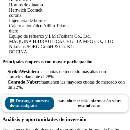
Hornos de dinamo
Hertwich Ecomelt
corona
Ingeniería de hornos
Cajero automático Atilim Teknik
útero
Equipo de refuerzo y LM (Foshan) Co., Ltd.
MÁQUINA HIDRÁULICA CHIU TA MFG CO., LTD.
Nikolaus SORG GmbH & Co. KG
BOCINA
Principales empresas con mayor participación
StrikoWestofen:
las cuotas de mercado más altas con
aproximadamente el 28%.
Conrado Naber:
mantienen las mayores cuotas de mercado con
un 22%.
Descargar muestra
para obtener más información sobre
gratis
este informe.
Análisis y oportunidades de inversión
Los avances tecnológicos en el mercado de los hornos de fusión