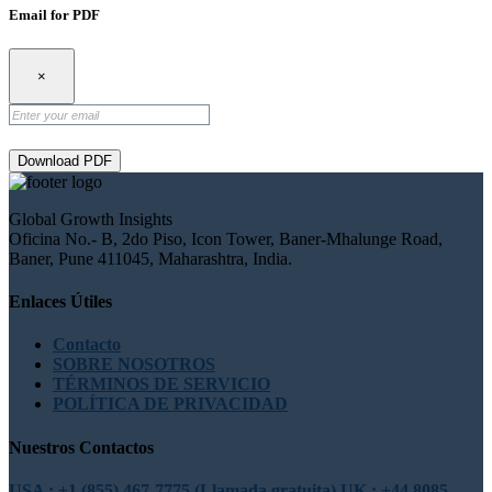
Email for PDF
×
Download PDF
Global Growth Insights
Oficina No.- B, 2do Piso, Icon Tower, Baner-Mhalunge Road,
Baner, Pune 411045, Maharashtra, India.
Enlaces Útiles
Contacto
SOBRE NOSOTROS
TÉRMINOS DE SERVICIO
POLÍTICA DE PRIVACIDAD
Nuestros Contactos
USA : +1 (855) 467-7775 (Llamada gratuita)
UK : +44 8085