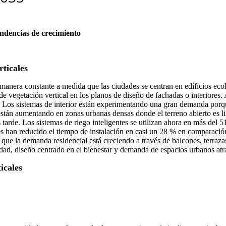
endencias de crecimiento
ticales
 manera constante a medida que las ciudades se centran en edificios ec
e vegetación vertical en los planos de diseño de fachadas o interiore
. Los sistemas de interior están experimentando una gran demanda porque 
re están aumentando en zonas urbanas densas donde el terreno abierto es 
 tarde. Los sistemas de riego inteligentes se utilizan ahora en más del 
 han reducido el tiempo de instalación en casi un 28 % en comparación 
que la demanda residencial está creciendo a través de balcones, terraz
lidad, diseño centrado en el bienestar y demanda de espacios urbanos atr
icales