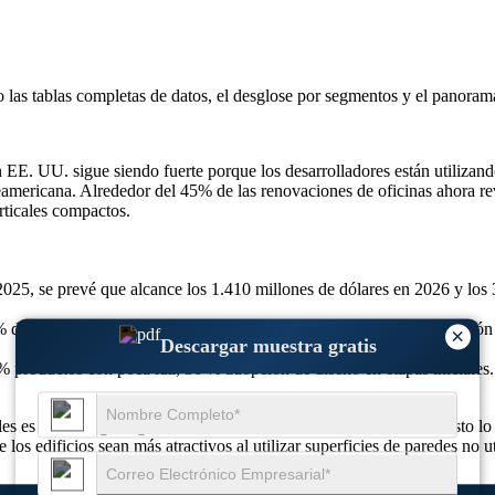
o las
tablas completas de datos, el desglose por segmentos y el panoram
n EE. UU. sigue siendo fuerte porque los desarrolladores están utilizan
americana. Alrededor del 45% de las renovaciones de oficinas ahora rev
rticales compactos.
2025, se prevé que alcance los 1.410 millones de dólares en 2026 y los
del interés de los inversores, el 39% de la actividad de modernización 
×
Descargar muestra gratis
% productos con poca luz, 36 % adopción de diseño en etapas iniciales.
es es que agrega vegetación sin necesidad de terreno adicional. Esto lo
os edificios sean más atractivos al utilizar superficies de paredes no ut