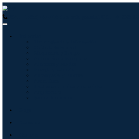
USA : +1 (855) 467-7775 (Llamada gratuita)
UK : +44 8085 02
Industrias
Tecnologías de la información
Cuidado de la salud
Maquinaria y Equipo
Automoción y transporte
Alimentos y bebidas
Energía y potencia
Aeroespacial y Defensa
Agricultura
Productos químicos y materiales
Arquitectura
Bienes de consumo
Blogs
Acerca de
Contacto