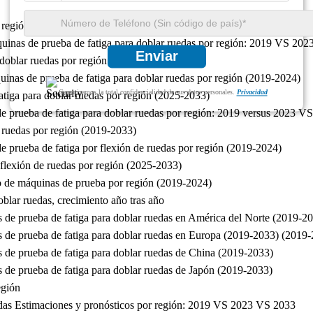
 región
quinas de prueba de fatiga para doblar ruedas por región: 2019 VS 20
Enviar
 doblar ruedas por región (2019-2033)
uinas de prueba de fatiga para doblar ruedas por región (2019-2024)
Garantizamos la total confidencialidad de sus datos personales.
Privacidad
atiga para doblar ruedas por región (2025-2033)
de prueba de fatiga para doblar ruedas por región: 2019 versus 2023 V
e ruedas por región (2019-2033)
e prueba de fatiga por flexión de ruedas por región (2019-2024)
 flexión de ruedas por región (2025-2033)
do de máquinas de prueba por región (2019-2024)
blar ruedas, crecimiento año tras año
s de prueba de fatiga para doblar ruedas en América del Norte (2019-2
s de prueba de fatiga para doblar ruedas en Europa (2019-2033) (2019
s de prueba de fatiga para doblar ruedas de China (2019-2033)
s de prueba de fatiga para doblar ruedas de Japón (2019-2033)
egión
edas Estimaciones y pronósticos por región: 2019 VS 2023 VS 2033