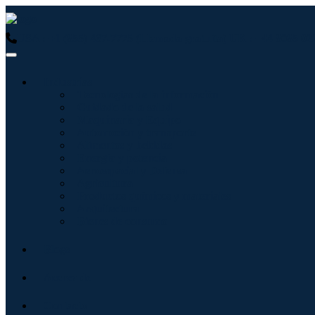
USA : +1 (855) 467-7775 (Llamada gratuita)
UK : +44 8085 02
Industrias
Tecnologías de la información
Cuidado de la salud
Maquinaria y Equipo
Automoción y transporte
Alimentos y bebidas
Energía y potencia
Aeroespacial y Defensa
Agricultura
Productos químicos y materiales
Arquitectura
Bienes de consumo
Blogs
Acerca de
Contacto