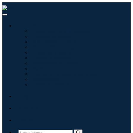
Industrias
Tecnologías de la información
Cuidado de la salud
Maquinaria y Equipo
Automoción y transporte
Alimentos y bebidas
Energía y potencia
Aeroespacial y Defensa
Agricultura
Productos químicos y materiales
Arquitectura
Bienes de consumo
Blogs
Acerca de
Contacto