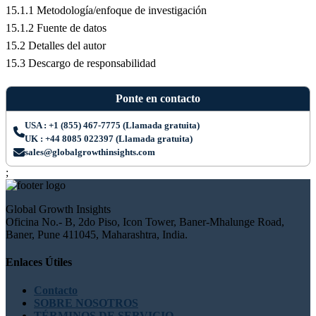
15.1.1 Metodología/enfoque de investigación
15.1.2 Fuente de datos
15.2 Detalles del autor
15.3 Descargo de responsabilidad
Ponte en contacto
USA : +1 (855) 467-7775 (Llamada gratuita)
UK : +44 8085 022397 (Llamada gratuita)
sales@globalgrowthinsights.com
;
Global Growth Insights
Oficina No.- B, 2do Piso, Icon Tower, Baner-Mhalunge Road,
Baner, Pune 411045, Maharashtra, India.
Enlaces Útiles
Contacto
SOBRE NOSOTROS
TÉRMINOS DE SERVICIO