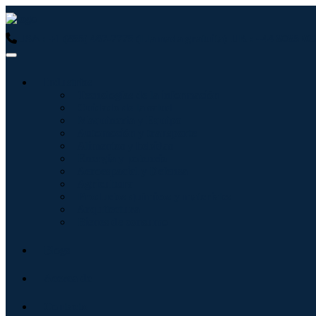
USA : +1 (855) 467-7775 (Llamada gratuita)
UK : +44 8085 02
Industrias
Tecnologías de la información
Cuidado de la salud
Maquinaria y Equipo
Automoción y transporte
Alimentos y bebidas
Energía y potencia
Aeroespacial y Defensa
Agricultura
Productos químicos y materiales
Arquitectura
Bienes de consumo
Blogs
Acerca de
Contacto