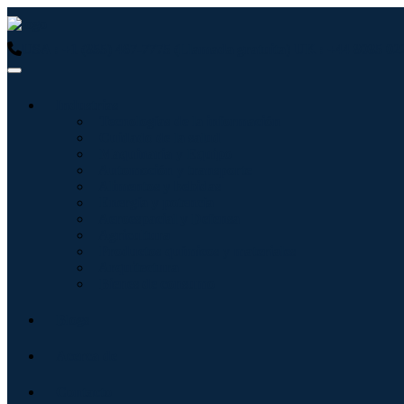
USA : +1 (855) 467-7775 (Llamada gratuita)
UK : +44 8085 02
Industrias
Tecnologías de la información
Cuidado de la salud
Maquinaria y Equipo
Automoción y transporte
Alimentos y bebidas
Energía y potencia
Aeroespacial y Defensa
Agricultura
Productos químicos y materiales
Arquitectura
Bienes de consumo
Blogs
Acerca de
Contacto