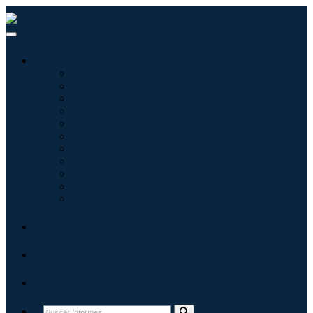
Industrias
Tecnologías de la información
Cuidado de la salud
Maquinaria y Equipo
Automoción y transporte
Alimentos y bebidas
Energía y potencia
Aeroespacial y Defensa
Agricultura
Productos químicos y materiales
Arquitectura
Bienes de consumo
Blogs
Acerca de
Contacto