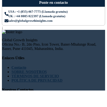
Ponte en contacto
USA : +1 (855) 467-7775 (Llamada gratuita)
UK : +44 8085 022397 (Llamada gratuita)
sales@globalgrowthinsights.com
;
Global Growth Insights
Oficina No.- B, 2do Piso, Icon Tower, Baner-Mhalunge Road,
Baner, Pune 411045, Maharashtra, India.
Enlaces Útiles
Contacto
SOBRE NOSOTROS
TÉRMINOS DE SERVICIO
POLÍTICA DE PRIVACIDAD
Nuestros Contactos
USA : +1 (855) 467-7775 (Llamada gratuita)
UK : +44 8085
022397 (Llamada gratuita)