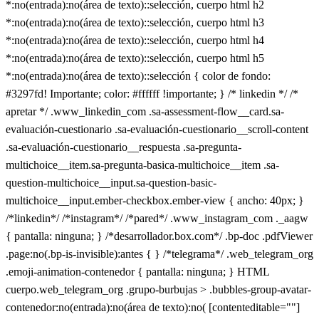
*:no(entrada):no(área de texto)::selección, cuerpo html h2
*:no(entrada):no(área de texto)::selección, cuerpo html h3
*:no(entrada):no(área de texto)::selección, cuerpo html h4
*:no(entrada):no(área de texto)::selección, cuerpo html h5
*:no(entrada):no(área de texto)::selección { color de fondo:
#3297fd! Importante; color: #ffffff !importante; } /* linkedin */ /*
apretar */ .www_linkedin_com .sa-assessment-flow__card.sa-
evaluación-cuestionario .sa-evaluación-cuestionario__scroll-content
.sa-evaluación-cuestionario__respuesta .sa-pregunta-
multichoice__item.sa-pregunta-basica-multichoice__item .sa-
question-multichoice__input.sa-question-basic-
multichoice__input.ember-checkbox.ember-view { ancho: 40px; }
/*linkedin*/ /*instagram*/ /*pared*/ .www_instagram_com ._aagw
{ pantalla: ninguna; } /*desarrollador.box.com*/ .bp-doc .pdfViewer
.page:no(.bp-is-invisible):antes { } /*telegrama*/ .web_telegram_org
.emoji-animation-contenedor { pantalla: ninguna; } HTML
cuerpo.web_telegram_org .grupo-burbujas > .bubbles-group-avatar-
contenedor:no(entrada):no(área de texto):no( [contenteditable=""]