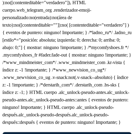
):no([contenteditable="verdadero"]), HTML
cuerpo.web_telegram_org .renderizador-emoji-
personalizado:no(entrada):no(área de
texto):no([contenteditable=""]):no( [contenteditable="verdadero"] )
{ eventos de puntero: ninguno! Importante; } /*ladno_ru*/ .ladno_ru
[estilo*="posición: absoluta; izquierda: 0; derecha: 0; arriba: 0;
abajo: 0;"] { mostrar: ninguno !importante; } /*mycomfyshoes.fr */
.mycomfyshoes_fr #fader.fade-out { mostrar: ninguno !importante; }
/*www_mindmeister_com*/ .www_mindmeister_com .kr-vista {
índice z: -1 !importante; } /*www_newvision_co_ug*/
.www_newvision_co_ug .v-snack:not(.v-snack--absoluto) { índice
z: -1 !importante; } /*derstarih_com*/ .derstarih_com .bs-sks {
índice z: -1; } HTML cuerpo .alc_unlock-pseudo-antes.alc_unlock-
pseudo-antes.alc_unlock-pseudo-antes::antes { eventos de puntero:
ninguno! Importante; } HTML cuerpo .alc_unlock-pseudo-
después.alc_unlock-pseudo-después.alc_unlock-pseudo-
después::después { eventos de puntero: ninguno! Importante; }