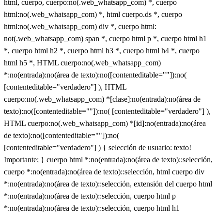
html, cuerpo, cuerpo:no(.web_whatsapp_com) *, cuerpo
html:no(.web_whatsapp_com) *, html cuerpo.ds *, cuerpo
html:no(.web_whatsapp_com) div *, cuerpo html:
not(.web_whatsapp_com) span *, cuerpo html p *, cuerpo html h1
*, cuerpo html h2 *, cuerpo html h3 *, cuerpo html h4 *, cuerpo
html h5 *, HTML cuerpo:no(.web_whatsapp_com)
*:no(entrada):no(área de texto):no([contenteditable=""]):no(
[contenteditable="verdadero"] ), HTML
cuerpo:no(.web_whatsapp_com) *[clase]:no(entrada):no(área de
texto):no([contenteditable=""]):no( [contenteditable="verdadero"] ),
HTML cuerpo:no(.web_whatsapp_com) *[id]:no(entrada):no(área
de texto):no([contenteditable=""]):no(
[contenteditable="verdadero"] ) { selección de usuario: texto!
Importante; } cuerpo html *:no(entrada):no(área de texto)::selección,
cuerpo *:no(entrada):no(área de texto)::selección, html cuerpo div
*:no(entrada):no(área de texto)::selección, extensión del cuerpo html
*:no(entrada):no(área de texto)::selección, cuerpo html p
*:no(entrada):no(área de texto)::selección, cuerpo html h1