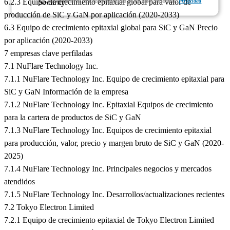
6.2.3 Equipo de crecimiento epitaxial global para valor de
Garantizamos la total confidencialidad de sus datos personales.
Privacidad
producción de SiC y GaN por aplicación (2020-2033)
6.3 Equipo de crecimiento epitaxial global para SiC y GaN Precio
por aplicación (2020-2033)
7 empresas clave perfiladas
7.1 NuFlare Technology Inc.
7.1.1 NuFlare Technology Inc. Equipo de crecimiento epitaxial para
SiC y GaN Información de la empresa
7.1.2 NuFlare Technology Inc. Epitaxial Equipos de crecimiento
para la cartera de productos de SiC y GaN
7.1.3 NuFlare Technology Inc. Equipos de crecimiento epitaxial
para producción, valor, precio y margen bruto de SiC y GaN (2020-
2025)
7.1.4 NuFlare Technology Inc. Principales negocios y mercados
atendidos
7.1.5 NuFlare Technology Inc. Desarrollos/actualizaciones recientes
7.2 Tokyo Electron Limited
7.2.1 Equipo de crecimiento epitaxial de Tokyo Electron Limited