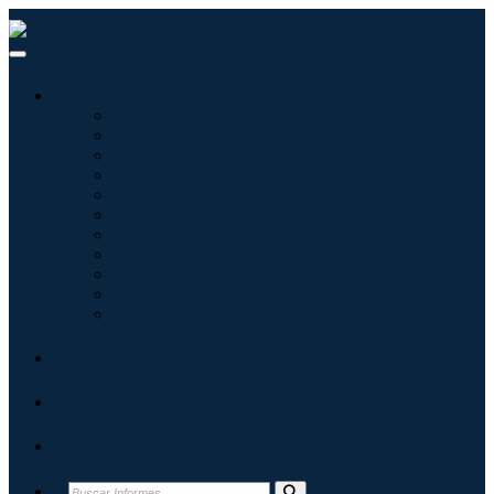
Industrias
Tecnologías de la información
Cuidado de la salud
Maquinaria y Equipo
Automoción y transporte
Alimentos y bebidas
Energía y potencia
Aeroespacial y Defensa
Agricultura
Productos químicos y materiales
Arquitectura
Bienes de consumo
Blogs
Acerca de
Contacto