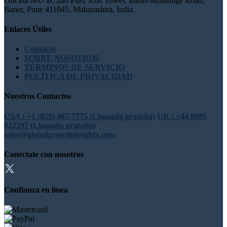
Oficina No.- B, 2do Piso, Icon Tower, Baner-Mhalunge Road,
Baner, Pune 411045, Maharashtra, India.
Enlaces Útiles
Contacto
SOBRE NOSOTROS
TÉRMINOS DE SERVICIO
POLÍTICA DE PRIVACIDAD
Nuestros Contactos
USA : +1 (855) 467-7775 (Llamada gratuita)
UK : +44 8085
022397 (Llamada gratuita)
sales@globalgrowthinsights.com
Conéctate con nosotros
Confianza en línea