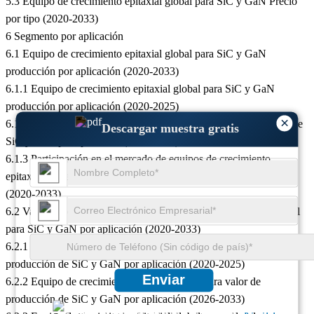
5.3 Equipo de crecimiento epitaxial global para SiC y GaN Precio
por tipo (2020-2033)
6 Segmento por aplicación
6.1 Equipo de crecimiento epitaxial global para SiC y GaN
producción por aplicación (2020-2033)
6.1.1 Equipo de crecimiento epitaxial global para SiC y GaN
producción por aplicación (2020-2025)
×
6.1.2 Equipos de crecimiento epitaxial global para la producción de
Descargar muestra gratis
SiC y GaN por aplicación (2026-2033)
6.1.3 Participación en el mercado de equipos de crecimiento
epitaxial global para la producción de SiC y GaN por aplicación
(2020-2033)
6.2 Valor de producción global de equipos de crecimiento epitaxial
para SiC y GaN por aplicación (2020-2033)
6.2.1 Equipo de crecimiento epitaxial global para valor de
producción de SiC y GaN por aplicación (2020-2025)
Enviar
6.2.2 Equipo de crecimiento epitaxial global para valor de
producción de SiC y GaN por aplicación (2026-2033)