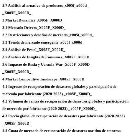
2.7 Análisis alternativo de productos_x005f_x000d_
_X005F_X000D_
3 Market Dynamics_X005F_X000D_
3.1 Mercado Drivers_X005F_X000D_
3.2 Restricciones y desafíos de mercado_x005f_x000d_
3.3 Trends de mercado emergente_x005f_x000d_
3.4 Análisis de Pestel_X005F_X000D_
3.5 Análisis de Insights de Consumer_X005F_X000D_
3.6 Impacto de Rusia y Ucrania War_X005F_X000D_
_X005F_X000D_
4 Market Competitive Tandscape_X005F_X000D_
4.1 Ingresos de recuperación de desastres globales y participación de
mercado por fabricante (2020-2025) _x005F_X000D_
4.2 Volumen de ventas de recuperación de desastres globales y participación
de mercado por fabricante (2020-2025) _x005F_X000D_
4.3 Precio global de recuperación de desastres por fabricante (2020-2025)
_X005F_X000D_
4.4 Cuota de mercado de recuperación de desastres por tipo de empresa