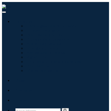
Industrias
Tecnologías de la información
Cuidado de la salud
Maquinaria y Equipo
Automoción y transporte
Alimentos y bebidas
Energía y potencia
Aeroespacial y Defensa
Agricultura
Productos químicos y materiales
Arquitectura
Bienes de consumo
Blogs
Acerca de
Contacto