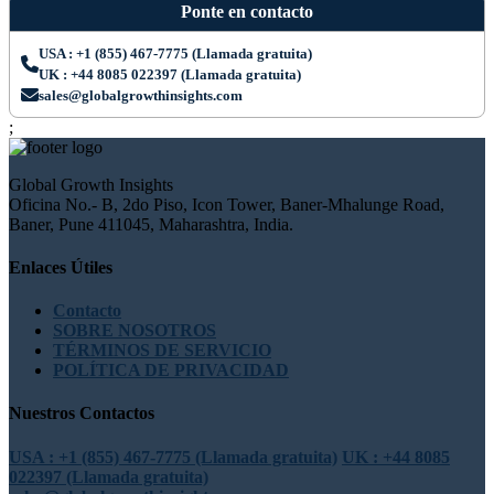
Ponte en contacto
USA : +1 (855) 467-7775 (Llamada gratuita)
UK : +44 8085 022397 (Llamada gratuita)
sales@globalgrowthinsights.com
;
Global Growth Insights
Oficina No.- B, 2do Piso, Icon Tower, Baner-Mhalunge Road,
Baner, Pune 411045, Maharashtra, India.
Enlaces Útiles
Contacto
SOBRE NOSOTROS
TÉRMINOS DE SERVICIO
POLÍTICA DE PRIVACIDAD
Nuestros Contactos
USA : +1 (855) 467-7775 (Llamada gratuita)
UK : +44 8085
022397 (Llamada gratuita)