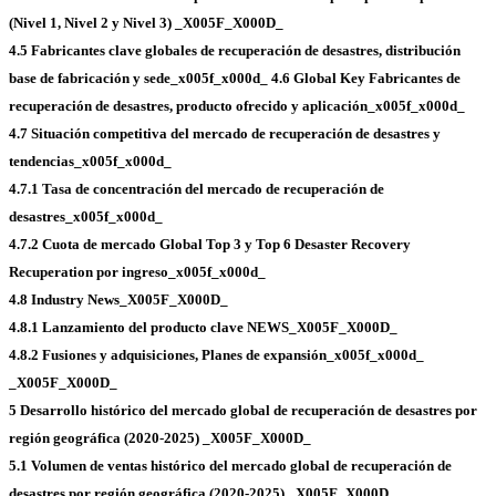
(Nivel 1, Nivel 2 y Nivel 3) _X005F_X000D_
4.5 Fabricantes clave globales de recuperación de desastres, distribución
base de fabricación y sede_x005f_x000d_
4.6 Global Key Fabricantes de
recuperación de desastres, producto ofrecido y aplicación_x005f_x000d_
4.7 Situación competitiva del mercado de recuperación de desastres y
tendencias_x005f_x000d_
4.7.1 Tasa de concentración del mercado de recuperación de
desastres_x005f_x000d_
4.7.2 Cuota de mercado Global Top 3 y Top 6 Desaster Recovery
Recuperation por ingreso_x005f_x000d_
4.8 Industry News_X005F_X000D_
4.8.1 Lanzamiento del producto clave NEWS_X005F_X000D_
4.8.2 Fusiones y adquisiciones, Planes de expansión_x005f_x000d_
_X005F_X000D_
5 Desarrollo histórico del mercado global de recuperación de desastres por
región geográfica (2020-2025) _X005F_X000D_
5.1 Volumen de ventas histórico del mercado global de recuperación de
desastres por región geográfica (2020-2025) _X005F_X000D_