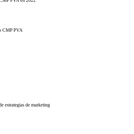
los CMP PVA en 2022
illo CMP PVA
e estrategias de marketing