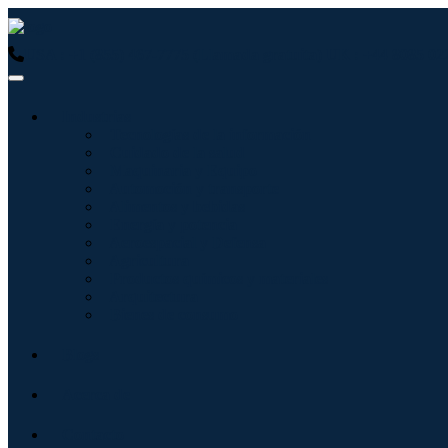
USA : +1 (855) 467-7775 (Llamada gratuita)
UK : +44 8085 02
Industrias
Tecnologías de la información
Cuidado de la salud
Maquinaria y Equipo
Automoción y transporte
Alimentos y bebidas
Energía y potencia
Aeroespacial y Defensa
Agricultura
Productos químicos y materiales
Arquitectura
Bienes de consumo
Blogs
Acerca de
Contacto