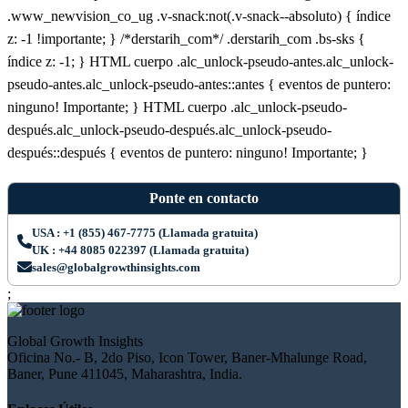
.www_newvision_co_ug .v-snack:not(.v-snack--absoluto) { índice
z: -1 !importante; } /*derstarih_com*/ .derstarih_com .bs-sks {
índice z: -1; } HTML cuerpo .alc_unlock-pseudo-antes.alc_unlock-
pseudo-antes.alc_unlock-pseudo-antes::antes { eventos de puntero:
ninguno! Importante; } HTML cuerpo .alc_unlock-pseudo-
después.alc_unlock-pseudo-después.alc_unlock-pseudo-
después::después { eventos de puntero: ninguno! Importante; }
Ponte en contacto
USA : +1 (855) 467-7775 (Llamada gratuita)
UK : +44 8085 022397 (Llamada gratuita)
sales@globalgrowthinsights.com
;
Global Growth Insights
Oficina No.- B, 2do Piso, Icon Tower, Baner-Mhalunge Road,
Baner, Pune 411045, Maharashtra, India.