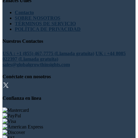
Enlaces Útiles
Contacto
SOBRE NOSOTROS
TÉRMINOS DE SERVICIO
POLÍTICA DE PRIVACIDAD
Nuestros Contactos
USA : +1 (855) 467-7775 (Llamada gratuita)
UK : +44 8085
022397 (Llamada gratuita)
sales@globalgrowthinsights.com
Conéctate con nosotros
Confianza en línea