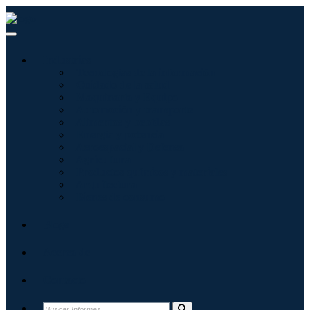
Industrias
Tecnologías de la información
Cuidado de la salud
Maquinaria y Equipo
Automoción y transporte
Alimentos y bebidas
Energía y potencia
Aeroespacial y Defensa
Agricultura
Productos químicos y materiales
Arquitectura
Bienes de consumo
Blogs
Acerca de
Contacto