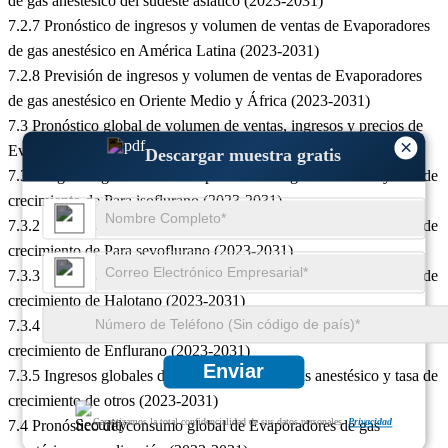
de gas anestésico del sudeste asiático (2023-2031)
7.2.7 Pronóstico de ingresos y volumen de ventas de Evaporadores
de gas anestésico en América Latina (2023-2031)
7.2.8 Previsión de ingresos y volumen de ventas de Evaporadores
de gas anestésico en Oriente Medio y África (2023-2031)
7.3 Pronóstico global de volumen de ventas, ingresos y precios de
×
Evaporadores de gas anestésico por tipo (2023-2031)
Descargar muestra gratis
7.3.1 Ingresos globales del Evaporadores de gas anestésico y tasa de
crecimiento de Para isoflurano (2023-2031)
7.3.2 Ingresos globales del Evaporadores de gas anestésico y tasa de
crecimiento de Para sevoflurano (2023-2031)
7.3.3 Ingresos globales del Evaporadores de gas anestésico y tasa de
crecimiento de Halotano (2023-2031)
7.3.4 Ingresos globales del Evaporadores de gas anestésico y tasa de
crecimiento de Enflurano (2023-2031)
Enviar
7.3.5 Ingresos globales del Evaporadores de gas anestésico y tasa de
crecimiento de otros (2023-2031)
7.4 Pronóstico del consumo global de Evaporadores de gas
Garantizamos la total confidencialidad de sus datos personales.
Privacidad