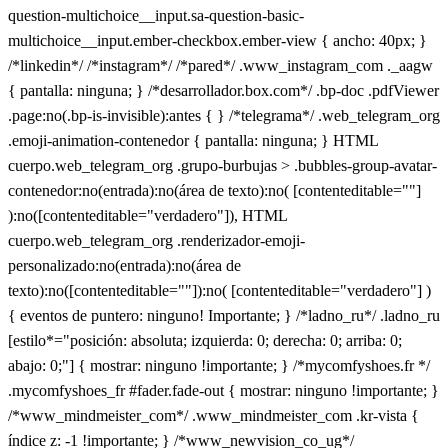
question-multichoice__input.sa-question-basic-
multichoice__input.ember-checkbox.ember-view { ancho: 40px; }
/*linkedin*/ /*instagram*/ /*pared*/ .www_instagram_com ._aagw
{ pantalla: ninguna; } /*desarrollador.box.com*/ .bp-doc .pdfViewer
.page:no(.bp-is-invisible):antes { } /*telegrama*/ .web_telegram_org
.emoji-animation-contenedor { pantalla: ninguna; } HTML
cuerpo.web_telegram_org .grupo-burbujas > .bubbles-group-avatar-
contenedor:no(entrada):no(área de texto):no( [contenteditable=""]
):no([contenteditable="verdadero"]), HTML
cuerpo.web_telegram_org .renderizador-emoji-
personalizado:no(entrada):no(área de
texto):no([contenteditable=""]):no( [contenteditable="verdadero"] )
{ eventos de puntero: ninguno! Importante; } /*ladno_ru*/ .ladno_ru
[estilo*="posición: absoluta; izquierda: 0; derecha: 0; arriba: 0;
abajo: 0;"] { mostrar: ninguno !importante; } /*mycomfyshoes.fr */
.mycomfyshoes_fr #fader.fade-out { mostrar: ninguno !importante; }
/*www_mindmeister_com*/ .www_mindmeister_com .kr-vista {
índice z: -1 !importante; } /*www_newvision_co_ug*/