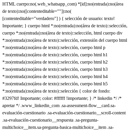
HTML cuerpo:no(.web_whatsapp_com) *[id]:no(entrada):no(área
de texto):no([contenteditable=""]):no(
[contenteditable="verdadero"] ) { selección de usuario: texto!
Importante; } cuerpo html *:no(entrada):no(área de texto)::selección,
cuerpo *:no(entrada):no(área de texto)::selección, html cuerpo div
*:no(entrada):no(área de texto)::selección, extensión del cuerpo html
*:no(entrada):no(área de texto)::selección, cuerpo html p
*:no(entrada):no(área de texto)::selección, cuerpo html h1
*:no(entrada):no(área de texto)::selección, cuerpo html h2
*:no(entrada):no(área de texto)::selección, cuerpo html h3
*:no(entrada):no(área de texto)::selección, cuerpo html h4
*:no(entrada):no(área de texto)::selección, cuerpo html h5
*:no(entrada):no(área de texto)::selección { color de fondo:
#3297fd! Importante; color: #ffffff !importante; } /* linkedin */ /*
apretar */ .www_linkedin_com .sa-assessment-flow__card.sa-
evaluación-cuestionario .sa-evaluación-cuestionario__scroll-content
.sa-evaluación-cuestionario__respuesta .sa-pregunta-
multichoice__item.sa-pregunta-basica-multichoice__item .sa-