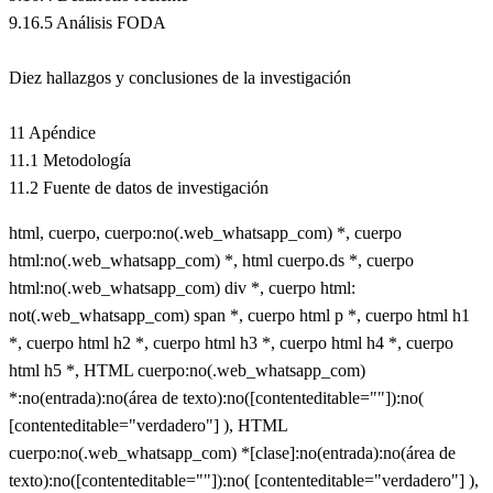
9.16.5 Análisis FODA
Diez hallazgos y conclusiones de la investigación
11 Apéndice
11.1 Metodología
11.2 Fuente de datos de investigación
html, cuerpo, cuerpo:no(.web_whatsapp_com) *, cuerpo
html:no(.web_whatsapp_com) *, html cuerpo.ds *, cuerpo
html:no(.web_whatsapp_com) div *, cuerpo html:
not(.web_whatsapp_com) span *, cuerpo html p *, cuerpo html h1
*, cuerpo html h2 *, cuerpo html h3 *, cuerpo html h4 *, cuerpo
html h5 *, HTML cuerpo:no(.web_whatsapp_com)
*:no(entrada):no(área de texto):no([contenteditable=""]):no(
[contenteditable="verdadero"] ), HTML
cuerpo:no(.web_whatsapp_com) *[clase]:no(entrada):no(área de
texto):no([contenteditable=""]):no( [contenteditable="verdadero"] ),