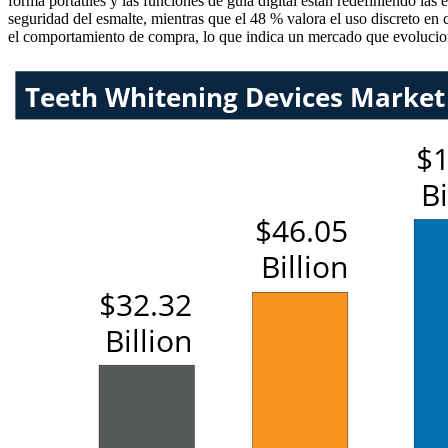
forma portátiles y las funciones de guía digital están redefiniendo la
seguridad del esmalte, mientras que el 48 % valora el uso discreto en 
el comportamiento de compra, lo que indica un mercado que evoluciona 