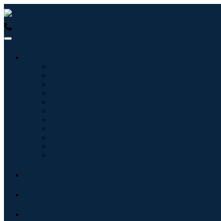
USA : +1 (855) 467-7775 (Llamada gratuita)
UK : +44 8085 02
Industrias
Tecnologías de la información
Cuidado de la salud
Maquinaria y Equipo
Automoción y transporte
Alimentos y bebidas
Energía y potencia
Aeroespacial y Defensa
Agricultura
Productos químicos y materiales
Arquitectura
Bienes de consumo
Blogs
Acerca de
Contacto