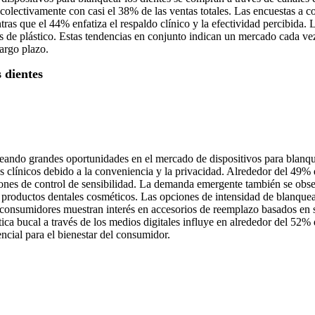
en colectivamente con casi el 38% de las ventas totales. Las encuestas 
ntras que el 44% enfatiza el respaldo clínico y la efectividad percibid
s de plástico. Estas tendencias en conjunto indican un mercado cada ve
largo plazo.
 dientes
reando grandes oportunidades en el mercado de dispositivos para blanqu
 clínicos debido a la conveniencia y la privacidad. Alrededor del 49% d
nes de control de sensibilidad. La demanda emergente también se obs
roductos dentales cosméticos. Las opciones de intensidad de blanquea
consumidores muestran interés en accesorios de reemplazo basados ​​en 
tica bucal a través de los medios digitales influye en alrededor del 52%
cial para el bienestar del consumidor.