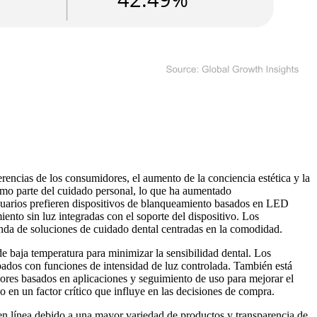
encias de los consumidores, el aumento de la conciencia estética y la
como parte del cuidado personal, lo que ha aumentado
uarios prefieren dispositivos de blanqueamiento basados ​​en LED
ento sin luz integradas con el soporte del dispositivo. Los
manda de soluciones de cuidado dental centradas en la comodidad.
e baja temperatura para minimizar la sensibilidad dental. Los
pados con funciones de intensidad de luz controlada. También está
res basados ​​en aplicaciones y seguimiento de uso para mejorar el
 en un factor crítico que influye en las decisiones de compra.
 en línea debido a una mayor variedad de productos y transparencia de