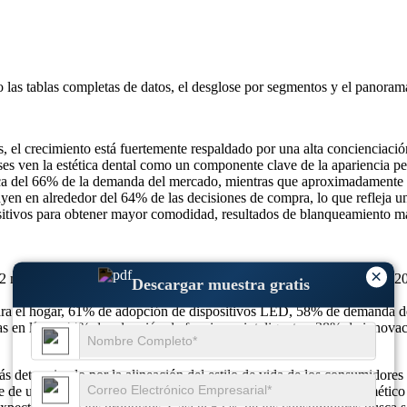
o las
tablas completas de datos, el desglose por segmentos y el panoram
s, el crecimiento está fuertemente respaldado por una alta concienciaci
es ven la estética dental como un componente clave de la apariencia pe
a del 66% de la demanda del mercado, mientras que aproximadamente el 
fluyen en alrededor del 64% de las decisiones de compra, lo que refleja
ositivos para obtener mayor comodidad, resultados de blanqueamiento má
×
 mil millones de dólares en 2025 a 46,05 mil millones de dólares en 20
Descargar muestra gratis
ara el hogar, 61% de adopción de dispositivos LED, 58% de demanda de
s en línea, 44% de adopción de funciones inteligentes, 38% de innovaci
ás determinado por la alineación del estilo de vida de los consumidore
 de un cuidado personal de rutina y no como un tratamiento cosmético o