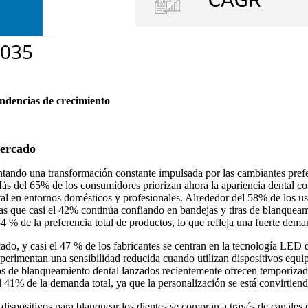
endencias de crecimiento
mercado
tando una transformación constante impulsada por las cambiantes prefer
 Más del 65% de los consumidores priorizan ahora la apariencia dental 
al en entornos domésticos y profesionales. Alrededor del 58% de los us
as que casi el 42% continúa confiando en bandejas y tiras de blanqueami
54 % de la preferencia total de productos, lo que refleja una fuerte de
do, y casi el 47 % de los fabricantes se centran en la tecnología LED d
xperimentan una sensibilidad reducida cuando utilizan dispositivos equi
vos de blanqueamiento dental lanzados recientemente ofrecen temporizado
41% de la demanda total, ya que la personalización se está convirtiendo
dispositivos para blanquear los dientes se compran a través de canales