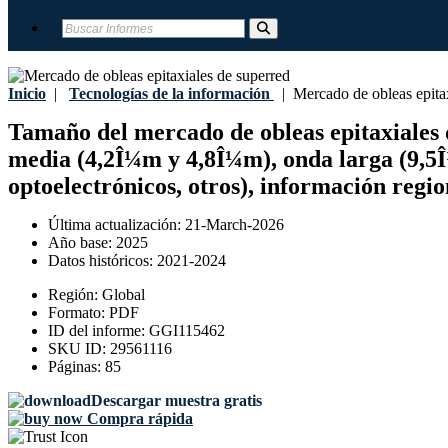
Inicio
|
Tecnologías de la información
|
Mercado de obleas epitax
Tamaño del mercado de obleas epitaxiales de
media (4,2Î¼m y 4,8Î¼m), onda larga (9,5Î¼
optoelectrónicos, otros), información regi
Última actualización:
21-March-2026
Año base:
2025
Datos históricos:
2021-2024
Región:
Global
Formato:
PDF
ID del informe:
GGI115462
SKU ID:
29561116
Páginas:
85
Descargar muestra gratis
Compra rápida