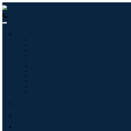
USA : +1 (855) 467-7775 (Llamada gratuita)
UK : +44 8085 02
Industrias
Tecnologías de la información
Cuidado de la salud
Maquinaria y Equipo
Automoción y transporte
Alimentos y bebidas
Energía y potencia
Aeroespacial y Defensa
Agricultura
Productos químicos y materiales
Arquitectura
Bienes de consumo
Blogs
Acerca de
Contacto