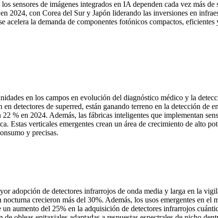
que los sensores de imágenes integrados en IA dependen cada vez más de s
 2024, con Corea del Sur y Japón liderando las inversiones en infraest
 se acelera la demanda de componentes fotónicos compactos, eficientes y
nidades en los campos en evolución del diagnóstico médico y la detecció
an en detectores de superred, están ganando terreno en la detección de 
n 22 % en 2024. Además, las fábricas inteligentes que implementan senso
ca. Estas verticales emergentes crean un área de crecimiento de alto po
consumo y precisas.
yor adopción de detectores infrarrojos de onda media y larga en la vigi
sión nocturna crecieron más del 30%. Además, los usos emergentes en el 
 aumento del 25% en la adquisición de detectores infrarrojos cuántico
de obleas epitaxiales adaptadas a respuestas espectrales de nicho dentr