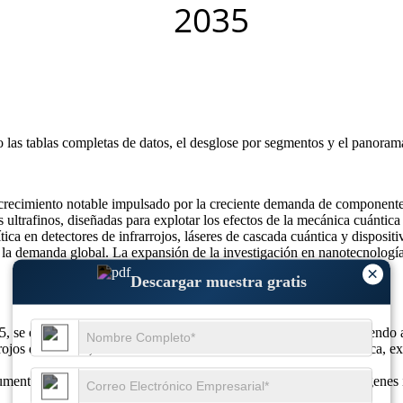
o las
tablas completas de datos, el desglose por segmentos y el panoram
n crecimiento notable impulsado por la creciente demanda de componente
s ultrafinos, diseñadas para explotar los efectos de la mecánica cuántic
tica en detectores de infrarrojos, láseres de cascada cuántica y disposit
la demanda global. La expansión de la investigación en nanotecnología
×
Descargar muestra gratis
5, se espera que alcance los 33 millones de dólares en 2033, creciendo
ojos de defensa, aumento del 28 % en la financiación de la fotónica, 
ento del 29 % en dispositivos IR portátiles, crecimiento de imágenes