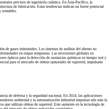
ustratos precisos de ingeniería cuántica. En Asia-Pacífico, la
ructura de fabricación. Estas tendencias indican un fuerte potencial
 rentables.
n de gases industriales. Los sistemas de análisis del aliento no
enfermedades en etapas tempranas. Las inversiones globales en
res ópticos para la detección de sustancias químicas en tiempo real y
tencial para el mercado de obleas epitaxiales de superred, impulsada
lancia de defensa y la seguridad nacional. En 2024, las aplicaciones
monitoreo ambiental y la automatización industrial impulsan aún más la
s que utilizan obleas de superred. Este aumento en la tecnología de
o del mercado de obleas epitaxiales superlattice.