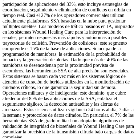
participación de aplicaciones del 33%, esto incluye estrategias de
coordinación, seguimiento y eliminación de conflictos en órbita en
tiempo real. Casi el 27% de los operadores comerciales utilizan
actualmente plataformas SSA basadas en la nube para gestionar
múltiples satélites. Los modelos de tráfico basados ​​en IA, inspirados
en los sistemas Wound Healing Care para la interpretación de
señales, permiten respuestas más rápidas y autónomas a posibles
trayectorias de colisión. Prevención de colisiones: este segmento
comprende el 15% de la base de aplicaciones. Se ocupa de la
programación de maniobras, la estimación de la probabilidad de
impacto y la generación de alertas. Dado que más del 40% de las
maniobras se desencadenan por la proximidad prevista de
escombros, las herramientas SSA de alta precisión son esenciales.
Estos sistemas se basan cada vez más en los sistemas lógicos de
atención de curación de heridas utilizados en la monitorización de
cuidados críticos, lo que garantiza la seguridad sin demora.
Operaciones militares y de inteligencia: este dominio, que cubre
alrededor del 8 % de las aplicaciones de la SSA, enfatiza el
seguimiento sigiloso, la detección antisatélite y las alertas de
amenazas. Estos sistemas utilizan vigilancia 24 horas al día, 7 días a
la semana y protocolos de datos cifrados. En particular, el 7% de las
herramientas SSA de grado militar han adoptado algoritmos de
validación de integridad de bioseñales de Wound Healing Care para
garantizar la precisión de la transmisión cifrada bajo cargas de datos
complejas.