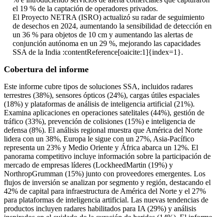
el 19 % de la captación de operadores privados.
El Proyecto NETRA (ISRO) actualizó su radar de seguimiento
de desechos en 2024, aumentando la sensibilidad de detección en
un 36 % para objetos de 10 cm y aumentando las alertas de
conjunción autónoma en un 29 %, mejorando las capacidades
SSA de la India :contentReference[oaicite:1]{index=1}.
Cobertura del informe
Este informe cubre tipos de soluciones SSA, incluidos radares
terrestres (38%), sensores ópticos (24%), cargas útiles espaciales
(18%) y plataformas de análisis de inteligencia artificial (21%).
Examina aplicaciones en operaciones satelitales (44%), gestión de
tráfico (33%), prevención de colisiones (15%) e inteligencia de
defensa (8%). El análisis regional muestra que América del Norte
lidera con un 38%, Europa le sigue con un 27%, Asia-Pacífico
representa un 23% y Medio Oriente y África abarca un 12%. El
panorama competitivo incluye información sobre la participación de
mercado de empresas líderes (LockheedMartin (19%) y
NorthropGrumman (15%) junto con proveedores emergentes. Los
flujos de inversión se analizan por segmento y región, destacando el
42% de capital para infraestructura de América del Norte y el 27%
para plataformas de inteligencia artificial. Las nuevas tendencias de
productos incluyen radares habilitados para IA (29%) y análisis