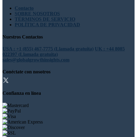
Contacto
SOBRE NOSOTROS
TÉRMINOS DE SERVICIO
POLÍTICA DE PRIVACIDAD
Nuestros Contactos
USA : +1 (855) 467-7775 (Llamada gratuita)
UK : +44 8085
022397 (Llamada gratuita)
sales@globalgrowthinsights.com
Conéctate con nosotros
Confianza en línea