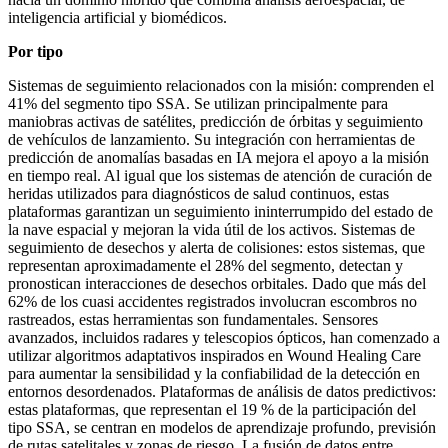
inteligencia artificial y biomédicos.
Por tipo
Sistemas de seguimiento relacionados con la misión: comprenden el
41% del segmento tipo SSA. Se utilizan principalmente para
maniobras activas de satélites, predicción de órbitas y seguimiento
de vehículos de lanzamiento. Su integración con herramientas de
predicción de anomalías basadas en IA mejora el apoyo a la misión
en tiempo real. Al igual que los sistemas de atención de curación de
heridas utilizados para diagnósticos de salud continuos, estas
plataformas garantizan un seguimiento ininterrumpido del estado de
la nave espacial y mejoran la vida útil de los activos. Sistemas de
seguimiento de desechos y alerta de colisiones: estos sistemas, que
representan aproximadamente el 28% del segmento, detectan y
pronostican interacciones de desechos orbitales. Dado que más del
62% de los cuasi accidentes registrados involucran escombros no
rastreados, estas herramientas son fundamentales. Sensores
avanzados, incluidos radares y telescopios ópticos, han comenzado a
utilizar algoritmos adaptativos inspirados en Wound Healing Care
para aumentar la sensibilidad y la confiabilidad de la detección en
entornos desordenados. Plataformas de análisis de datos predictivos:
estas plataformas, que representan el 19 % de la participación del
tipo SSA, se centran en modelos de aprendizaje profundo, previsión
de rutas satelitales y zonas de riesgo. La fusión de datos entre