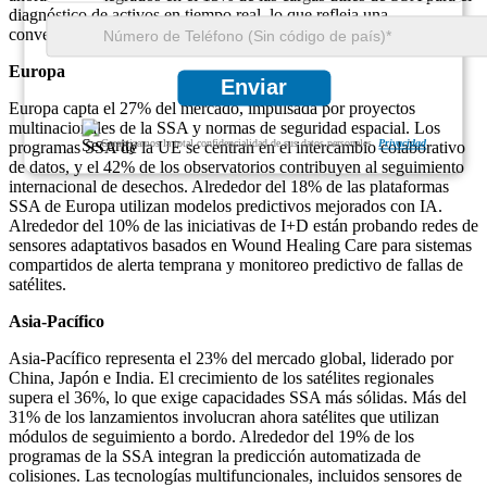
diagnóstico de activos en tiempo real, lo que refleja una
convergencia de la innovación aeroespacial y biomédica.
Europa
Enviar
Europa capta el 27% del mercado, impulsada por proyectos
multinacionales de la SSA y normas de seguridad espacial. Los
Garantizamos la total confidencialidad de sus datos personales.
Privacidad
programas SSA de la UE se centran en el intercambio colaborativo
de datos, y el 42% de los observatorios contribuyen al seguimiento
internacional de desechos. Alrededor del 18% de las plataformas
SSA de Europa utilizan modelos predictivos mejorados con IA.
Alrededor del 10% de las iniciativas de I+D están probando redes de
sensores adaptativos basados ​​en Wound Healing Care para sistemas
compartidos de alerta temprana y monitoreo predictivo de fallas de
satélites.
Asia-Pacífico
Asia-Pacífico representa el 23% del mercado global, liderado por
China, Japón e India. El crecimiento de los satélites regionales
supera el 36%, lo que exige capacidades SSA más sólidas. Más del
31% de los lanzamientos involucran ahora satélites que utilizan
módulos de seguimiento a bordo. Alrededor del 19% de los
programas de la SSA integran la predicción automatizada de
colisiones. Las tecnologías multifuncionales, incluidos sensores de