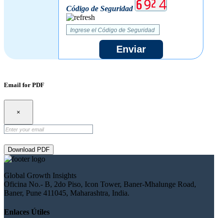
Código de Seguridad
Enviar
Email for PDF
×
Download PDF
Global Growth Insights
Oficina No.- B, 2do Piso, Icon Tower, Baner-Mhalunge Road,
Baner, Pune 411045, Maharashtra, India.
Enlaces Útiles