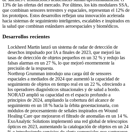
13% de las ofertas del mercado. Por último, los kits modulares SSA,
que combinan sensores terrestres y espaciales, representan el 12% de
los prototipos. Estos desarrollos reflejan una innovación acelerada
hacia sistemas de seguimiento inteligentes, escalables e inspirados en
la salud que combinan estándares aeroespaciales y biomédicos.
Desarrollos recientes
Lockheed Martin lanzó un sistema de radar de detección de
desechos impulsado por IA a finales de 2023, que mejoró las
tasas de detección de objetos pequeños en un 32 % y redujo las
falsas alarmas en un 27 %, lo que mejoró enormemente la
precisión de la respuesta.
Northrop Grumman introdujo una carga útil de sensores
espaciales a mediados de 2024 que aumentó la capacidad de
seguimiento de objetos en tiempo real en un 22 %, ofreciendo a
los operadores diagnósticos situacionales y de salud a bordo.
NORAD amplió su capacidad en el espacio profundo a
principios de 2024, ampliando la cobertura del alcance de
seguimiento en un 18 % hacia la órbita geoestacionaria, con
módulos de procesamiento de señales inspirados en Wound
Healing Care que mejoraron el filtrado de anomalías en un 14 %.
ExoAnalytic Solutions implementó una red global de telescopios
ópticos en 2023, aumentando la catalogación de objetos en un 24
% e introduciendo servicios de alerta comerciales que capturaron