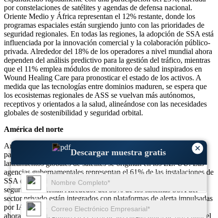
por constelaciones de satélites y agendas de defensa nacional.
Oriente Medio y África representan el 12% restante, donde los
programas espaciales están surgiendo junto con las prioridades de
seguridad regionales. En todas las regiones, la adopción de SSA está
influenciada por la innovación comercial y la colaboración público-
privada. Alrededor del 18% de los operadores a nivel mundial ahora
dependen del análisis predictivo para la gestión del tráfico, mientras
que el 11% emplea módulos de monitoreo de salud inspirados en
Wound Healing Care para pronosticar el estado de los activos. A
medida que las tecnologías entre dominios maduren, se espera que
los ecosistemas regionales de ASS se vuelvan más autónomos,
receptivos y orientados a la salud, alineándose con las necesidades
globales de sostenibilidad y seguridad orbital.
América del norte
América del Norte posee aproximadamente el 38% de la
×
Descargar muestra gratis
participación de mercado de SSA, y más del 55% de los
lanzamientos globales de satélites se originan en los EE. UU. Las
agencias gubernamentales representan el 61% de las instalaciones de
SSA en la región, principalmente para aplicaciones de defensa y
seguridad nacional. Alrededor del 35% de los sistemas SSA del
sector privado están integrados con plataformas de alerta impulsadas
por IA. Además, los sensores inspirados en Wound Healing Care
ahora están integrados en el 13% de las cargas útiles de SSA para el