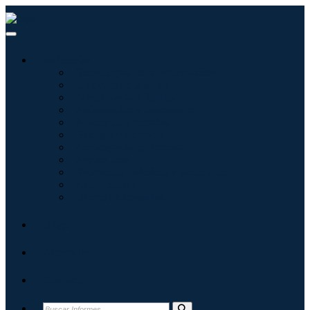
Industrias
Tecnologías de la información
Cuidado de la salud
Maquinaria y Equipo
Automoción y transporte
Alimentos y bebidas
Energía y potencia
Aeroespacial y Defensa
Agricultura
Productos químicos y materiales
Arquitectura
Bienes de consumo
Blogs
Acerca de
Contacto