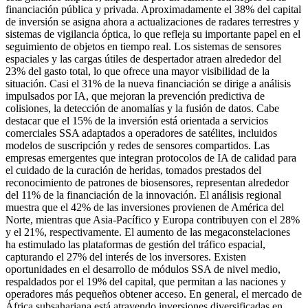
financiación pública y privada. Aproximadamente el 38% del capital
de inversión se asigna ahora a actualizaciones de radares terrestres y
sistemas de vigilancia óptica, lo que refleja su importante papel en el
seguimiento de objetos en tiempo real. Los sistemas de sensores
espaciales y las cargas útiles de despertador atraen alrededor del
23% del gasto total, lo que ofrece una mayor visibilidad de la
situación. Casi el 31% de la nueva financiación se dirige a análisis
impulsados ​​por IA, que mejoran la prevención predictiva de
colisiones, la detección de anomalías y la fusión de datos. Cabe
destacar que el 15% de la inversión está orientada a servicios
comerciales SSA adaptados a operadores de satélites, incluidos
modelos de suscripción y redes de sensores compartidos. Las
empresas emergentes que integran protocolos de IA de calidad para
el cuidado de la curación de heridas, tomados prestados del
reconocimiento de patrones de biosensores, representan alrededor
del 11% de la financiación de la innovación. El análisis regional
muestra que el 42% de las inversiones provienen de América del
Norte, mientras que Asia-Pacífico y Europa contribuyen con el 28%
y el 21%, respectivamente. El aumento de las megaconstelaciones
ha estimulado las plataformas de gestión del tráfico espacial,
capturando el 27% del interés de los inversores. Existen
oportunidades en el desarrollo de módulos SSA de nivel medio,
respaldados por el 19% del capital, que permitan a las naciones y
operadores más pequeños obtener acceso. En general, el mercado de
África subsahariana está atrayendo inversiones diversificadas en