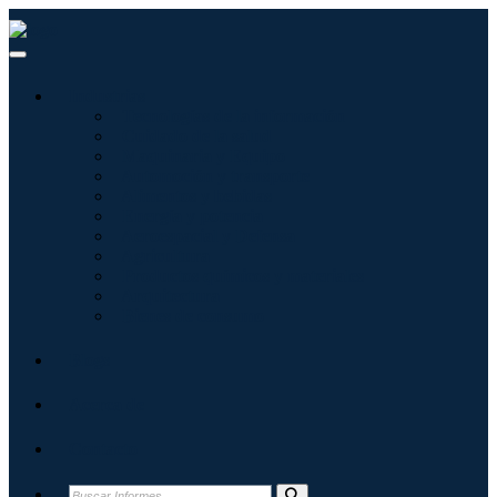
Industrias
Tecnologías de la información
Cuidado de la salud
Maquinaria y Equipo
Automoción y transporte
Alimentos y bebidas
Energía y potencia
Aeroespacial y Defensa
Agricultura
Productos químicos y materiales
Arquitectura
Bienes de consumo
Blogs
Acerca de
Contacto