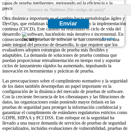
casos de prueba inteligentes, mejorando así la eficiencia y la
precisión.
Otra dinámica importante es el cambio hacia metodologías ágiles y
Enviar
DevOps, que enfatizan la integración continua y la implementación
continua (CI/CD). Este cambio ha redefinido el ciclo de vida del
desarrollo de software, haciéndolo más iterativo e incremental. En
Garantizamos la total confidencialidad de sus datos personales.
Privacidad
consecuencia, las pruebas de software se han convertido en una
parte integral del proceso de desarrollo, lo que requiere que los
evaluadores adopten estrategias de prueba más flexibles y
adaptables. La demanda de soluciones de prueba continua que
puedan proporcionar retroalimentación en tiempo real y soportar
ciclos de lanzamiento rápidos ha aumentado, impulsando la
innovación en herramientas y prácticas de prueba.
Las preocupaciones sobre el cumplimiento normativo y la seguridad
de los datos también desempeñan un papel importante en la
configuración de la dinámica del mercado de pruebas de software.
Con la creciente frecuencia de los ciberataques y las filtraciones de
datos, las organizaciones están poniendo mayor énfasis en las
pruebas de seguridad para proteger la información confidencial y
garantizar el cumplimiento de estándares regulatorios estrictos como
GDPR, HIPAA y PCI DSS. Este enfoque en la seguridad ha
llevado a una mayor demanda de servicios de pruebas de seguridad
especializados, incluidas evaluaciones de vulnerabilidad, pruebas de