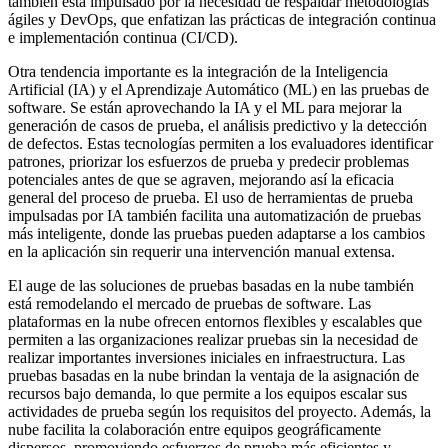
también está impulsado por la necesidad de respaldar metodologías
ágiles y DevOps, que enfatizan las prácticas de integración continua
e implementación continua (CI/CD).
Otra tendencia importante es la integración de la Inteligencia
Artificial (IA) y el Aprendizaje Automático (ML) en las pruebas de
software. Se están aprovechando la IA y el ML para mejorar la
generación de casos de prueba, el análisis predictivo y la detección
de defectos. Estas tecnologías permiten a los evaluadores identificar
patrones, priorizar los esfuerzos de prueba y predecir problemas
potenciales antes de que se agraven, mejorando así la eficacia
general del proceso de prueba. El uso de herramientas de prueba
impulsadas por IA también facilita una automatización de pruebas
más inteligente, donde las pruebas pueden adaptarse a los cambios
en la aplicación sin requerir una intervención manual extensa.
El auge de las soluciones de pruebas basadas en la nube también
está remodelando el mercado de pruebas de software. Las
plataformas en la nube ofrecen entornos flexibles y escalables que
permiten a las organizaciones realizar pruebas sin la necesidad de
realizar importantes inversiones iniciales en infraestructura. Las
pruebas basadas en la nube brindan la ventaja de la asignación de
recursos bajo demanda, lo que permite a los equipos escalar sus
actividades de prueba según los requisitos del proyecto. Además, la
nube facilita la colaboración entre equipos geográficamente
dispersos, promoviendo esfuerzos de prueba más eficientes y