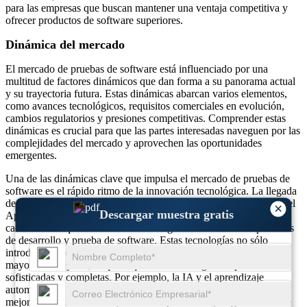
para las empresas que buscan mantener una ventaja competitiva y
ofrecer productos de software superiores.
Dinámica del mercado
El mercado de pruebas de software está influenciado por una
multitud de factores dinámicos que dan forma a su panorama actual
y su trayectoria futura. Estas dinámicas abarcan varios elementos,
como avances tecnológicos, requisitos comerciales en evolución,
cambios regulatorios y presiones competitivas. Comprender estas
dinámicas es crucial para que las partes interesadas naveguen por las
complejidades del mercado y aprovechen las oportunidades
emergentes.
Una de las dinámicas clave que impulsa el mercado de pruebas de
software es el rápido ritmo de la innovación tecnológica. La llegada
de tecnologías de vanguardia como la Inteligencia Artificial (IA), el
×
Descargar muestra gratis
Aprendizaje Automático (ML), el Internet de las Cosas (IoT) y la
cadena de bloques ha transformado significativamente los procesos
de desarrollo y prueba de software. Estas tecnologías no sólo
introducen nuevas funcionalidades sino que también generan una
mayor complejidad, lo que requiere metodologías de prueba más
sofisticadas y completas. Por ejemplo, la IA y el aprendizaje
automático se están integrando en herramientas de prueba para
mejorar la automatización, el análisis predictivo y la generación de