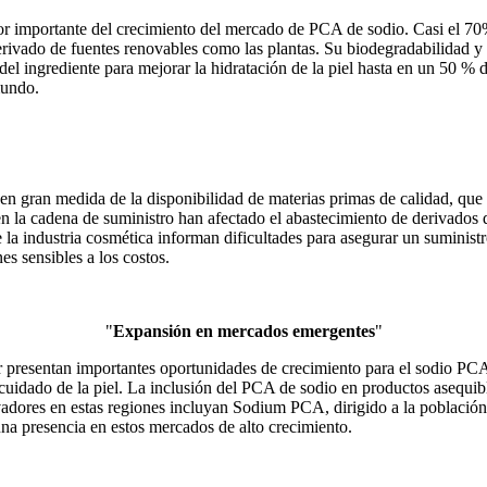
sor importante del crecimiento del mercado de PCA de sodio. Casi el 7
ivado de fuentes renovables como las plantas. Su biodegradabilidad y s
l ingrediente para mejorar la hidratación de la piel hasta en un 50 %
mundo.
n gran medida de la disponibilidad de materias primas de calidad, que p
en la cadena de suministro han afectado el abastecimiento de derivados 
 industria cosmética informan dificultades para asegurar un suministro 
s sensibles a los costos.
"
Expansión en mercados emergentes
"
 presentan importantes oportunidades de crecimiento para el sodio PCA
 cuidado de la piel. La inclusión del PCA de sodio en productos asequ
ores en estas regiones incluyan Sodium PCA, dirigido a la población má
una presencia en estos mercados de alto crecimiento.