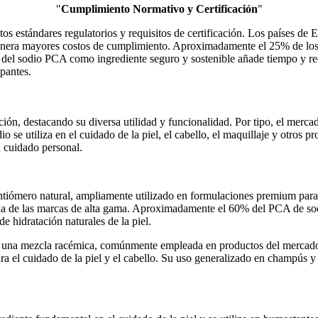
"
Cumplimiento Normativo y Certificación
"
os estándares regulatorios y requisitos de certificación. Los países d
 genera mayores costos de cumplimiento. Aproximadamente el 25% de los 
n del sodio PCA como ingrediente seguro y sostenible añade tiempo y rec
pantes.
ón, destacando su diversa utilidad y funcionalidad. Por tipo, el merca
o se utiliza en el cuidado de la piel, el cabello, el maquillaje y otros
l cuidado personal.
tiómero natural, ampliamente utilizado en formulaciones premium para el
rida de las marcas de alta gama. Aproximadamente el 60% del PCA de sod
e hidratación naturales de la piel.
una mezcla racémica, comúnmente empleada en productos del mercado ma
ara el cuidado de la piel y el cabello. Su uso generalizado en champús