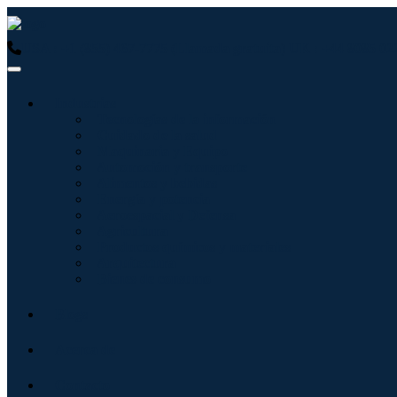
USA : +1 (855) 467-7775 (Llamada gratuita)
UK : +44 8085 02
Industrias
Tecnologías de la información
Cuidado de la salud
Maquinaria y Equipo
Automoción y transporte
Alimentos y bebidas
Energía y potencia
Aeroespacial y Defensa
Agricultura
Productos químicos y materiales
Arquitectura
Bienes de consumo
Blogs
Acerca de
Contacto