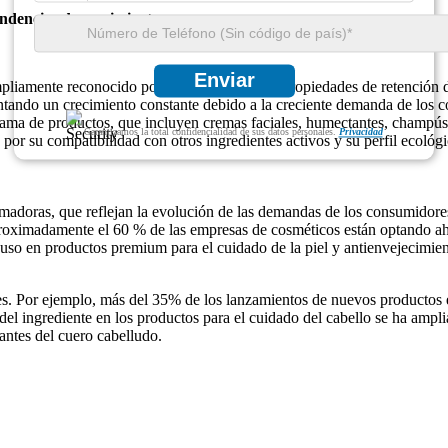
endencias de crecimiento
Enviar
ampliamente reconocido por sus excepcionales propiedades de retención d
ntando un crecimiento constante debido a la creciente demanda de los co
ama de productos, que incluyen cremas faciales, humectantes, champús 
Garantizamos la total confidencialidad de sus datos personales.
Privacidad
or su compatibilidad con otros ingredientes activos y su perfil ecológi
doras, que reflejan la evolución de las demandas de los consumidores 
proximadamente el 60 % de las empresas de cosméticos están optando aho
 uso en productos premium para el cuidado de la piel y antienvejecimi
ales. Por ejemplo, más del 35% de los lanzamientos de nuevos producto
l ingrediente en los productos para el cuidado del cabello se ha ampli
antes del cuero cabelludo.